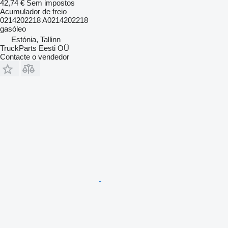
42,74 €
Sem impostos
Acumulador de freio
0214202218 A0214202218
gasóleo
Estónia, Tallinn
TruckParts Eesti OÜ
Contacte o vendedor