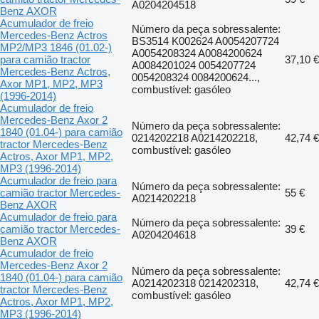
A0204204518
Benz AXOR
Acumulador de freio
Número da peça sobressalente:
Mercedes-Benz Actros
BS3514 K002624 A0054207724
MP2/MP3 1846 (01.02-)
A0054208324 A0084200624
para camião tractor
37,10 €
A0084201024 0054207724
Mercedes-Benz Actros,
0054208324 0084200624...,
Axor MP1, MP2, MP3
combustível: gasóleo
(1996-2014)
Acumulador de freio
Mercedes-Benz Axor 2
Número da peça sobressalente:
1840 (01.04-) para camião
0214202218 A0214202218,
42,74 €
tractor Mercedes-Benz
combustível: gasóleo
Actros, Axor MP1, MP2,
MP3 (1996-2014)
Acumulador de freio para
Número da peça sobressalente:
camião tractor Mercedes-
55 €
A0214202218
Benz AXOR
Acumulador de freio para
Número da peça sobressalente:
camião tractor Mercedes-
39 €
A0204204618
Benz AXOR
Acumulador de freio
Mercedes-Benz Axor 2
Número da peça sobressalente:
1840 (01.04-) para camião
A0214202318 0214202318,
42,74 €
tractor Mercedes-Benz
combustível: gasóleo
Actros, Axor MP1, MP2,
MP3 (1996-2014)