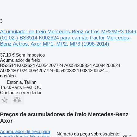
3
Acumulador de freio Mercedes-Benz Actros MP2/MP3 1846
(01.02-) BS3514 K002624 para camião tractor Mercedes-
Benz Actros, Axor MP1, MP2, MP3 (1996-2014)
37,10 €
Sem impostos
Acumulador de freio
BS3514 K002624 A0054207724 A0054208324 A0084200624
A0084201024 0054207724 0054208324 0084200624...
gasóleo
Estónia, Tallinn
TruckParts Eesti OÜ
Contacte o vendedor
Preços de acumuladores de freio Mercedes-Benz
Axor
Acumulador de freio para
Número da peça sobressalente:
camião tractor Mercedes-
39 €