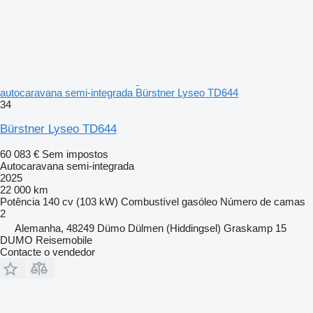
autocaravana semi-integrada Bürstner Lyseo TD644
34
Bürstner Lyseo TD644
60 083 €
Sem impostos
Autocaravana semi-integrada
2025
22 000 km
Potência
140 cv (103 kW)
Combustível
gasóleo
Número de camas
2
Alemanha, 48249 Dümo Dülmen (Hiddingsel) Graskamp 15
DUMO Reisemobile
Contacte o vendedor