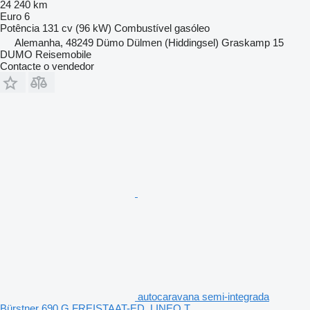
24 240 km
Euro 6
Potência
131 cv (96 kW)
Combustível
gasóleo
Alemanha, 48249 Dümo Dülmen (Hiddingsel) Graskamp 15
DUMO Reisemobile
Contacte o vendedor
autocaravana semi-integrada
Bürstner 690 G FREISTAAT-ED. LINEO T