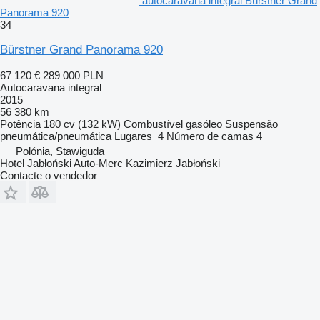
autocaravana integral Bürstner Grand
Panorama 920
34
Bürstner Grand Panorama 920
67 120 €
289 000 PLN
Autocaravana integral
2015
56 380 km
Potência
180 cv (132 kW)
Combustível
gasóleo
Suspensão
pneumática/pneumática
Lugares
4
Número de camas
4
Polónia, Stawiguda
Hotel Jabłoński Auto-Merc Kazimierz Jabłoński
Contacte o vendedor