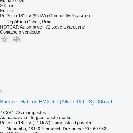
Estado
novo
300 km
Euro 6
Potência
131 cv (96 kW)
Combustível
gasóleo
República Checa, Brno
HOTCAR Automotive - úžitkové a karavany
Contacte o vendedor
1
Bürstner Habiton HMX 6.0 (Allrad-190 PS) Offroad
78 897 €
Sem impostos
Autocaravana - furgão transformado
Potência
190 cv (140 kW)
Combustível
gasóleo
Alemanha, 46446 Emmerich Duisburger Str. 60 / 62