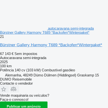
autocaravana semi-integrada
Bürstner Gallery Harmony T689 *Backofen*Winterpaket*
21
Bürstner Gallery Harmony T689 *Backofen*Winterpaket*
67 143 €
Sem impostos
Autocaravana semi-integrada
2025
100 km
Potência
140 cv (103 kW)
Combustível
gasóleo
Alemanha, 48249 Dümo Dülmen (Hiddingsel) Graskamp 15
DUMO Reisemobile
Contacte o vendedor
Vende maquinaria ou veículos?
Faça-o connosco!
Publicar um anúncio