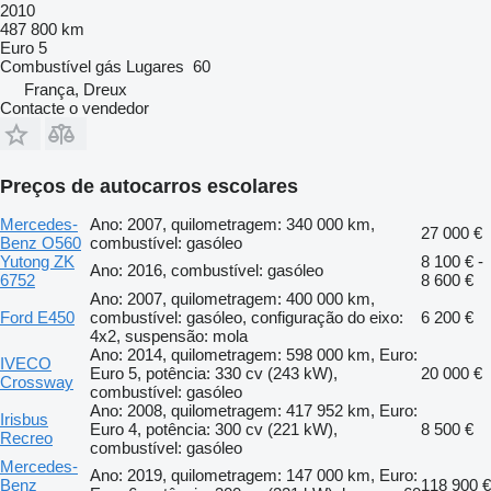
2010
487 800 km
Euro 5
Combustível
gás
Lugares
60
França, Dreux
Contacte o vendedor
Preços de autocarros escolares
Mercedes-
Ano: 2007, quilometragem: 340 000 km,
27 000 €
Benz O560
combustível: gasóleo
Yutong ZK
8 100 € -
Ano: 2016, combustível: gasóleo
6752
8 600 €
Ano: 2007, quilometragem: 400 000 km,
Ford E450
combustível: gasóleo, configuração do eixo:
6 200 €
4x2, suspensão: mola
Ano: 2014, quilometragem: 598 000 km, Euro:
IVECO
Euro 5, potência: 330 cv (243 kW),
20 000 €
Crossway
combustível: gasóleo
Ano: 2008, quilometragem: 417 952 km, Euro:
Irisbus
Euro 4, potência: 300 cv (221 kW),
8 500 €
Recreo
combustível: gasóleo
Mercedes-
Ano: 2019, quilometragem: 147 000 km, Euro:
Benz
118 900 €