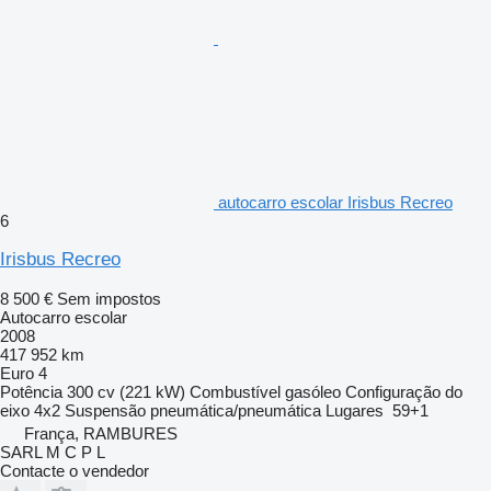
autocarro escolar Irisbus Recreo
6
Irisbus Recreo
8 500 €
Sem impostos
Autocarro escolar
2008
417 952 km
Euro 4
Potência
300 cv (221 kW)
Combustível
gasóleo
Configuração do
eixo
4x2
Suspensão
pneumática/pneumática
Lugares
59+1
França, RAMBURES
SARL M C P L
Contacte o vendedor