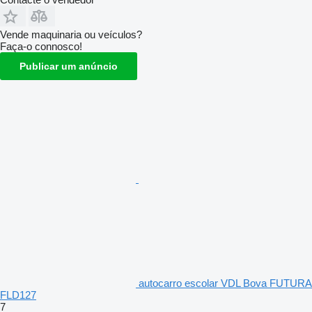
Vende maquinaria ou veículos?
Faça-o connosco!
Publicar um anúncio
autocarro escolar VDL Bova FUTURA
FLD127
7