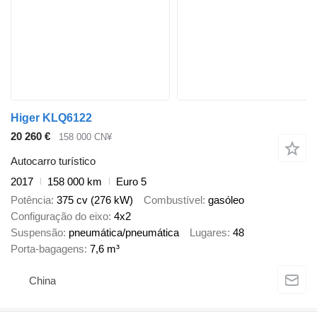
Higer KLQ6122
20 260 €
158 000 CN¥
Autocarro turístico
2017
158 000 km
Euro 5
Potência
375 cv (276 kW)
Combustível
gasóleo
Configuração do eixo
4x2
Suspensão
pneumática/pneumática
Lugares
48
Porta-bagagens
7,6 m³
China