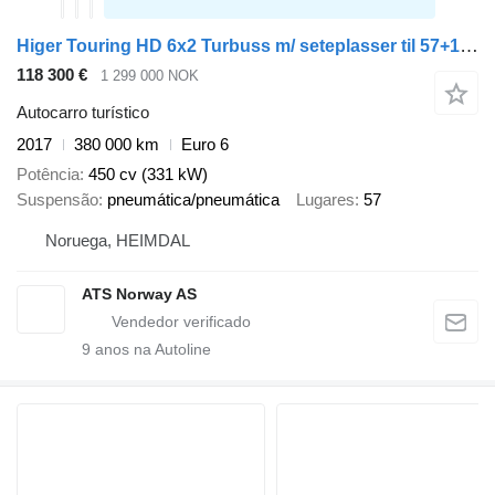
Higer Touring HD 6x2 Turbuss m/ seteplasser til 57+1+1 og Onspot
118 300 €
1 299 000 NOK
Autocarro turístico
2017
380 000 km
Euro 6
Potência
450 cv (331 kW)
Suspensão
pneumática/pneumática
Lugares
57
Noruega, HEIMDAL
ATS Norway AS
9
anos na Autoline