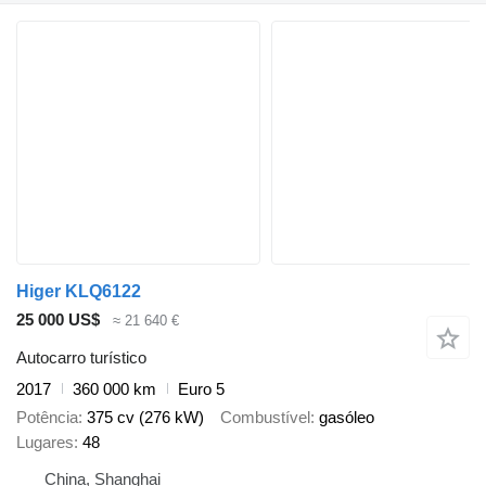
Higer KLQ6122
25 000 US$
≈ 21 640 €
Autocarro turístico
2017
360 000 km
Euro 5
Potência
375 cv (276 kW)
Combustível
gasóleo
Lugares
48
China, Shanghai