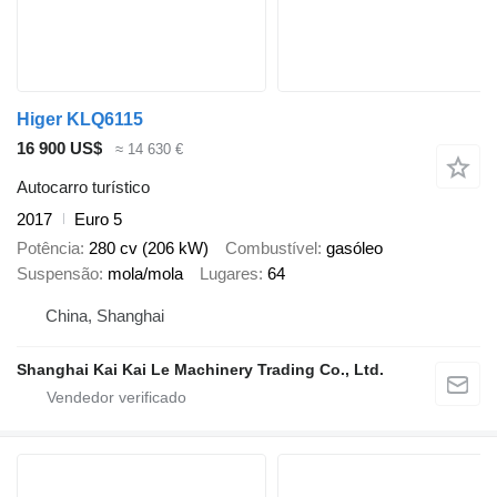
Higer KLQ6115
16 900 US$
≈ 14 630 €
Autocarro turístico
2017
Euro 5
Potência
280 cv (206 kW)
Combustível
gasóleo
Suspensão
mola/mola
Lugares
64
China, Shanghai
Shanghai Kai Kai Le Machinery Trading Co., Ltd.