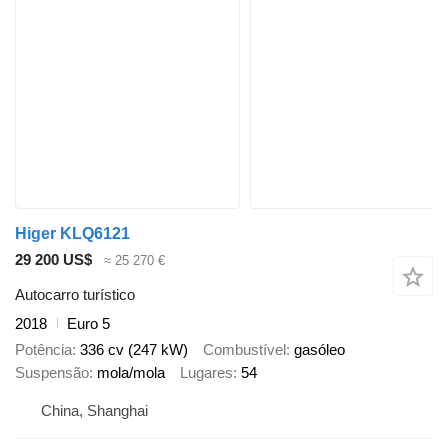
Higer KLQ6121
29 200 US$
≈ 25 270 €
Autocarro turístico
2018
Euro 5
Potência
336 cv (247 kW)
Combustível
gasóleo
Suspensão
mola/mola
Lugares
54
China, Shanghai