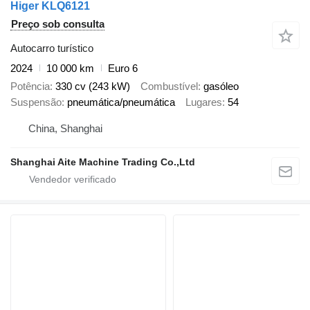
Higer KLQ6121
Preço sob consulta
Autocarro turístico
2024
10 000 km
Euro 6
Potência
330 cv (243 kW)
Combustível
gasóleo
Suspensão
pneumática/pneumática
Lugares
54
China, Shanghai
Shanghai Aite Machine Trading Co.,Ltd