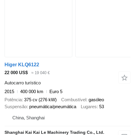
Higer KLQ6122
22 000 US$
≈ 19 040 €
Autocarro turístico
2015
400 000 km
Euro 5
Potência
375 cv (276 kW)
Combustível
gasóleo
Suspensão
pneumática/pneumática
Lugares
53
China, Shanghai
Shanghai Kai Kai Le Machinery Trading Co., Ltd.