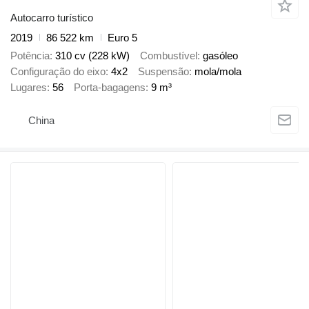
Autocarro turístico
2019
86 522 km
Euro 5
Potência
310 cv (228 kW)
Combustível
gasóleo
Configuração do eixo
4x2
Suspensão
mola/mola
Lugares
56
Porta-bagagens
9 m³
China