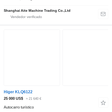
Shanghai Aite Machine Trading Co.,Ltd
Higer KLQ6122
25 000 US$
≈ 21 640 €
Autocarro turístico