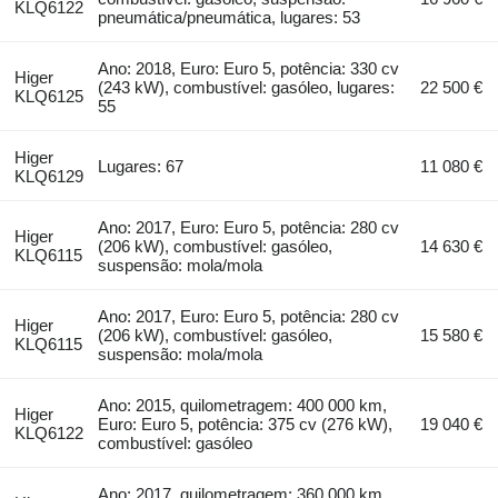
KLQ6122
pneumática/pneumática, lugares: 53
Ano: 2018, Euro: Euro 5, potência: 330 cv
Higer
(243 kW), combustível: gasóleo, lugares:
22 500 €
KLQ6125
55
Higer
Lugares: 67
11 080 €
KLQ6129
Ano: 2017, Euro: Euro 5, potência: 280 cv
Higer
(206 kW), combustível: gasóleo,
14 630 €
KLQ6115
suspensão: mola/mola
Ano: 2017, Euro: Euro 5, potência: 280 cv
Higer
(206 kW), combustível: gasóleo,
15 580 €
KLQ6115
suspensão: mola/mola
Ano: 2015, quilometragem: 400 000 km,
Higer
Euro: Euro 5, potência: 375 cv (276 kW),
19 040 €
KLQ6122
combustível: gasóleo
Ano: 2017, quilometragem: 360 000 km,