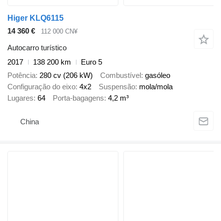
Higer KLQ6115
14 360 €
112 000 CN¥
Autocarro turístico
2017
138 200 km
Euro 5
Potência
280 cv (206 kW)
Combustível
gasóleo
Configuração do eixo
4x2
Suspensão
mola/mola
Lugares
64
Porta-bagagens
4,2 m³
China