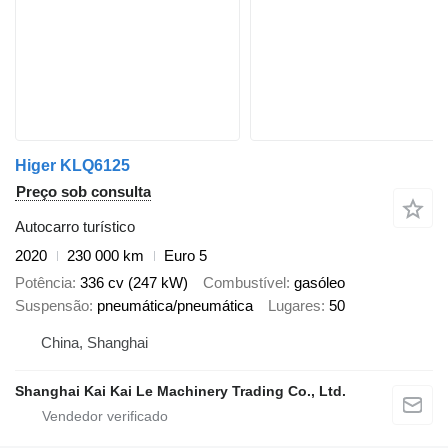
Higer KLQ6125
Preço sob consulta
Autocarro turístico
2020
230 000 km
Euro 5
Potência
336 cv (247 kW)
Combustível
gasóleo
Suspensão
pneumática/pneumática
Lugares
50
China, Shanghai
Shanghai Kai Kai Le Machinery Trading Co., Ltd.