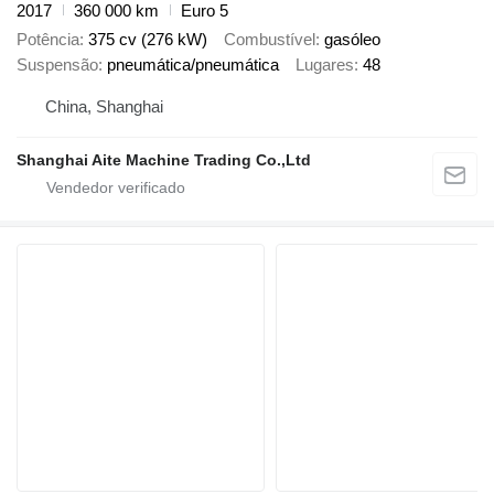
2017
360 000 km
Euro 5
Potência
375 cv (276 kW)
Combustível
gasóleo
Suspensão
pneumática/pneumática
Lugares
48
China, Shanghai
Shanghai Aite Machine Trading Co.,Ltd