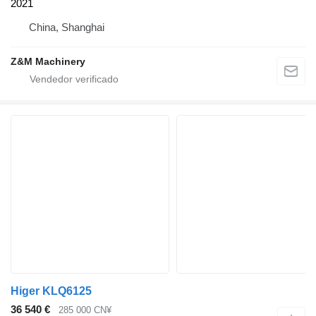
2021
China, Shanghai
Z&M Machinery
Higer KLQ6125
36 540 €
285 000 CN¥