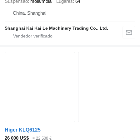
Suspensão
mola/mola
Lugares
64
China, Shanghai
Shanghai Kai Kai Le Machinery Trading Co., Ltd.
Higer KLQ6125
26 000 US$
≈ 22 500 €