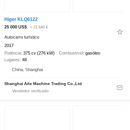
Higer KLQ6122
25 000 US$
≈ 21 640 €
Autocarro turístico
2017
Potência
375 cv (276 kW)
Combustível
gasóleo
Lugares
48
China, Shanghai
Shanghai Aite Machine Trading Co.,Ltd