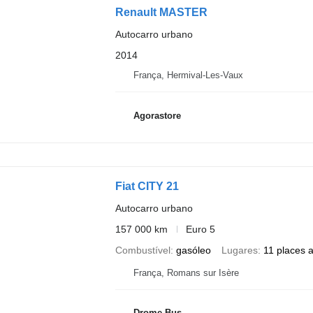
Renault MASTER
Autocarro urbano
2014
França, Hermival-Les-Vaux
Agorastore
Fiat CITY 21
Autocarro urbano
157 000 km
Euro 5
Combustível
gasóleo
Lugares
11 places 
França, Romans sur Isère
Drome Bus