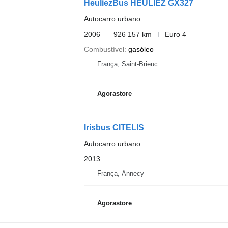
HeuliezBus HEULIEZ GX327
Autocarro urbano
2006
926 157 km
Euro 4
Combustível
gasóleo
França, Saint-Brieuc
Agorastore
Irisbus CITELIS
Autocarro urbano
2013
França, Annecy
Agorastore