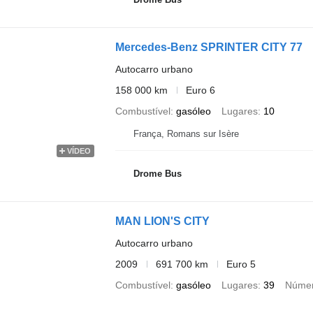
Mercedes-Benz SPRINTER CITY 77
Autocarro urbano
158 000 km
Euro 6
Combustível
gasóleo
Lugares
10
França, Romans sur Isère
VÍDEO
Drome Bus
MAN LION'S CITY
Autocarro urbano
2009
691 700 km
Euro 5
Combustível
gasóleo
Lugares
39
Númer