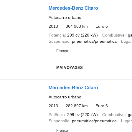
Mercedes-Benz Citaro
Autocarro urbano
2013
364 963 km
Euro 6
Potência
299 cv (220 kW)
Combustível
g
Suspensão
pneumática/pneumática
Lugar
França
MM VOYAGES
Mercedes-Benz Citaro
Autocarro urbano
2013
282 897 km
Euro 6
Potência
299 cv (220 kW)
Combustível
g
Suspensão
pneumática/pneumática
Lugar
França