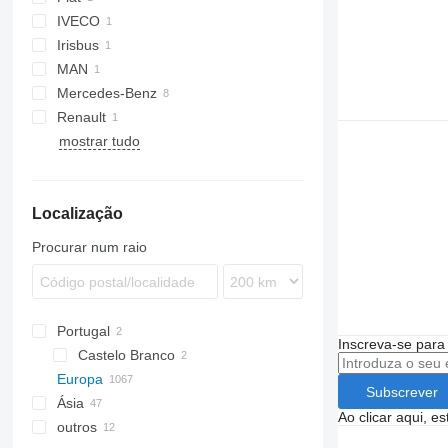
IVECO
Irisbus
MAN
Citelis
Mercedes-Benz
Lion's series
Renault
Citaro
mostrar tudo
Sprinter
Master
Localização
Procurar num raio
Portugal
Inscreva-se para
Castelo Branco
Europa
Subscrever
Ásia
Alemanha
Ao clicar aqui, e
outros
Polónia
China