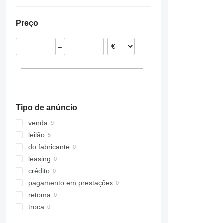
Dinamarca
Japão
Ucrânia
Itália
Argentina
Preço
Estónia
Países Baixos
–
Suécia
Bélgica
França
mostrar tudo
Annecy
Romans-sur-Isère
Tipo de anúncio
Saint-Brieuc
Dreux
venda
Goussainville
leilão
do fabricante
leasing
crédito
pagamento em prestações
retoma
troca