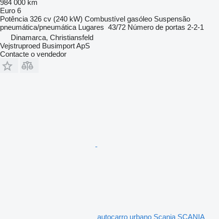
984 000 km
Euro 6
Potência
326 cv (240 kW)
Combustível
gasóleo
Suspensão
pneumática/pneumática
Lugares
43/72
Número de portas
2-2-1
Dinamarca, Christiansfeld
Vejstruproed Busimport ApS
Contacte o vendedor
autocarro urbano Scania SCANIA