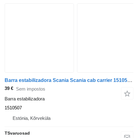
Barra estabilizadora Scania Scania cab carrier 1510507 para camião tractor Scania P230
39 €
Sem impostos
Barra estabilizadora
1510507
Estónia, Kõrveküla
TSvaruosad