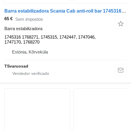
Barra estabilizadora Scania Cab anti-roll bar 1745316 para camião tractor Scania P230
65 €
Sem impostos
Barra estabilizadora
1745316 1768271, 1745315, 1742447, 1747046,
1747170, 1768270
Estónia, Kõrveküla
TSvaruosad