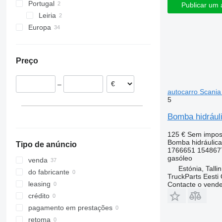
Portugal
Publicar um 
Leiria
Europa
Estónia
Polónia
Preço
Alemanha
Letônia
–
autocarro Scania
5
Bomba hidráuli
125 €
Sem impos
Bomba hidráulica
Tipo de anúncio
1766651 154867
gasóleo
venda
Estónia, Talli
do fabricante
TruckParts Eesti
leasing
Contacte o vend
crédito
pagamento em prestações
retoma