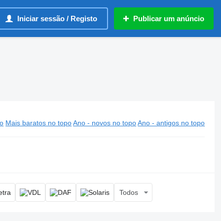
Iniciar sessão / Registo
Publicar um anúncio
po
Mais baratos no topo
Ano - novos no topo
Ano - antigos no topo
Todos