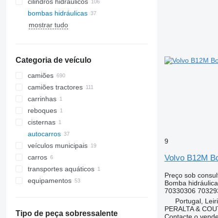
cilindros hidráulicos
bombas hidráulicas
mostrar tudo
Categoria de veículo
camiões
camiões tractores
carrinhas
reboques
cisternas
autocarros
9
veículos municipais
carros
maquinaria de limpeza de estradas
Volvo B12M Bo
transportes aquáticos
Preço sob consul
maquinarias municipalas
ratrakes
equipamentos
Bomba hidráulica
varredoras
camiões de lixo
70330306 70329
equipamento para camiões e
reboques
veículos municipais universais
Portugal, Leir
PERALTA & COU
gruas auxiliares
Tipo de peça sobressalente
Contacte o vend