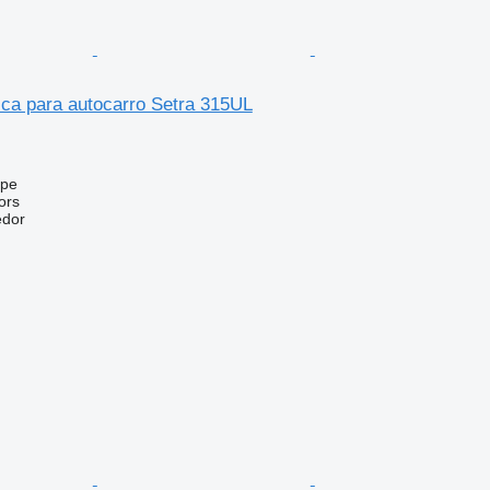
ica para autocarro Setra 315UL
upe
ors
edor