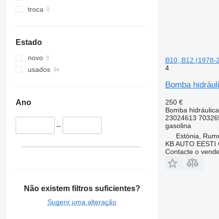
troca
Estado
novo
B10, B12 (1978-
4
usados
Bomba hidrául
250 €
Ano
Bomba hidráulica
23024613 70326
gasolina
–
Estónia, Ru
KB AUTO EESTI
Contacte o vend
Não existem filtros suficientes?
Sugerir uma alteração