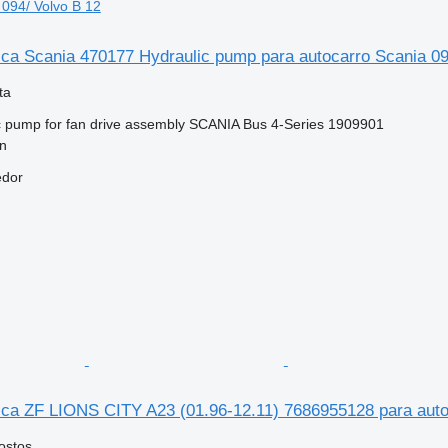
 094/ Volvo B 12
ica Scania 470177 Hydraulic pump para autocarro Scania 09
ta
 pump for fan drive assembly SCANIA Bus 4-Series 1909901
nn
edor
ica ZF LIONS CITY A23 (01.96-12.11) 7686955128 para auto
ostos