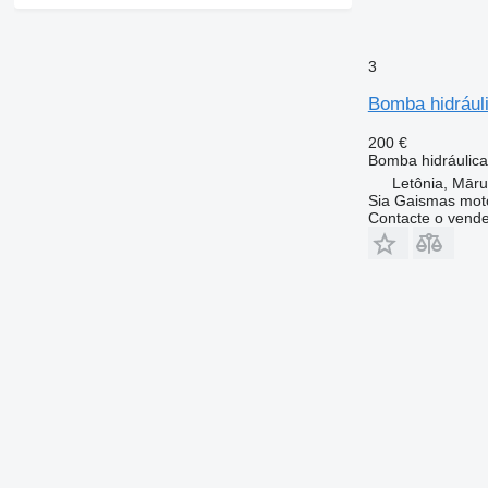
3
Bomba hidrául
200 €
Bomba hidráulica
Letônia, Mār
Sia Gaismas mot
Contacte o vend