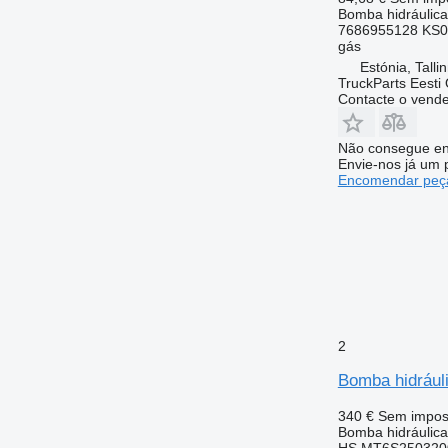
Bomba hidráulica
7686955128 KS0
gás
Estónia, Talli
TruckParts Eesti
Contacte o vend
Não consegue en
Envie-nos já um 
Encomendar peça
2
Bomba hidráuli
340 €
Sem impos
Bomba hidráulica
HS MT6S2503200