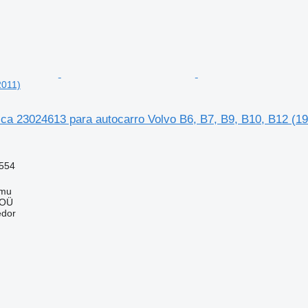
2011)
ica 23024613 para autocarro Volvo B6, B7, B9, B10, B12 (1
554
mmu
 OÜ
edor