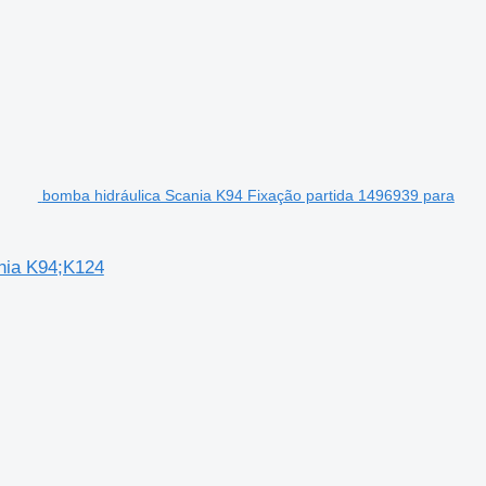
bomba hidráulica Scania K94 Fixação partida 1496939 para
ania K94;K124