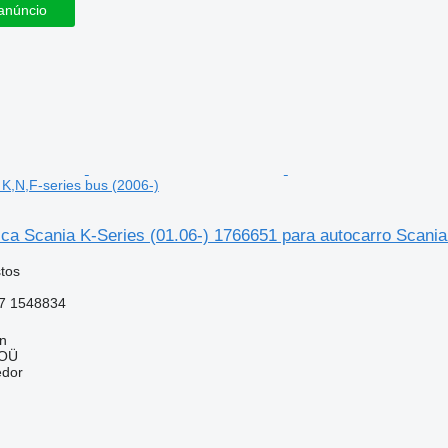
anúncio
 K,N,F-series bus (2006-)
ca Scania K-Series (01.06-) 1766651 para autocarro Scania
tos
7 1548834
nn
 OÜ
edor