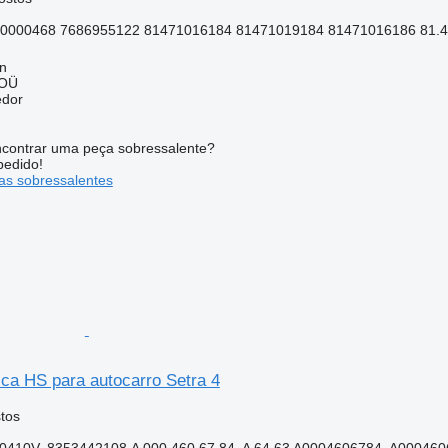
0000468 7686955122 81471016184 81471019184 81471016186 81.47
nn
 OÜ
edor
contrar uma peça sobressalente?
pedido!
s sobressalentes
ca HS para autocarro Setra 4
tos
410V, 8353442108,A 000 460 67 84, A 64 63 A0004606784, A00046