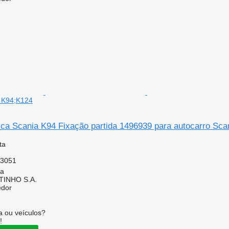
a K94;K124
ica Scania K94 Fixação partida 1496939 para autocarro Sc
ta
53051
ia
TINHO S.A.
edor
 ou veículos?
!