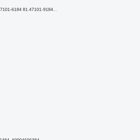
101-6184 81.47101-9184...
06484, A0004606384