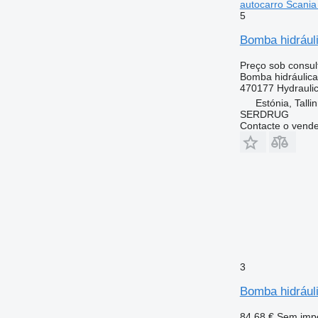
autocarro Scania
5
Bomba hidrául
Preço sob consul
Bomba hidráulica
470177 Hydraulic
Estónia, Talli
SERDRUG
Contacte o vend
3
Bomba hidrául
84,68 €
Sem imp