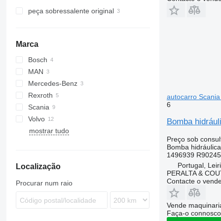
plataformas elevatórias
peça sobressalente original
hidráulicas
Marca
Bosch
MAN
Mercedes-Benz
A-series
Rexroth
Lion's series
Citaro
autocarro Scani
6
Scania
Volvo
K-series
Alpino
Bomba hidrául
mostrar tudo
Urbino
B-series
Preço sob consul
Bomba hidráulica
1496939 R9024
Portugal, Leir
Localização
PERALTA & COU
Contacte o vend
Procurar num raio
Vende maquinaria
Faça-o connosco