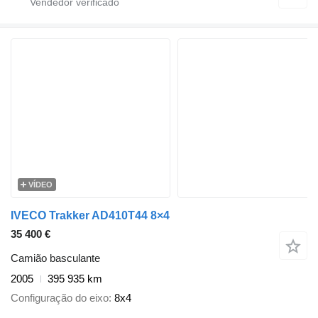
VÍDEO
IVECO Trakker AD410T44 8×4
35 400 €
Camião basculante
2005
395 935 km
Configuração do eixo
8x4