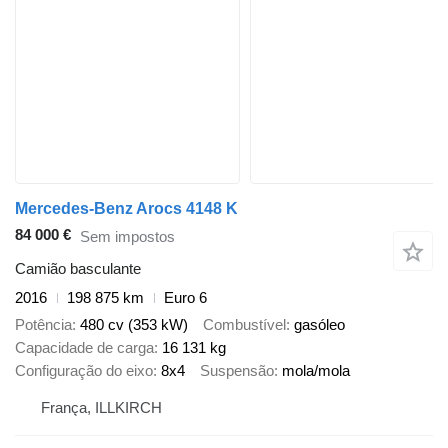
Mercedes-Benz Arocs 4148 K
84 000 €
Sem impostos
Camião basculante
2016
198 875 km
Euro 6
Potência
480 cv (353 kW)
Combustível
gasóleo
Capacidade de carga
16 131 kg
Configuração do eixo
8x4
Suspensão
mola/mola
França, ILLKIRCH