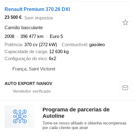
Renault Premium 370.26 DXI
23 500 €
Sem impostos
Camião basculante
2008
396 477 km
Euro 5
Potência
370 cv (272 kW)
Combustível
gasóleo
Capacidade de carga
12 630 kg
Configuração do eixo
6x2
França, Saint Victoret
AUTO EXPORT IVANOV
Programa de parcerias de
Autoline
Torne-se nosso afiliado e obtenha recompensas
por cada cliente que atrair