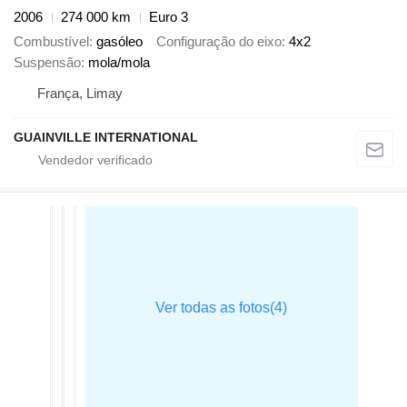
2006
274 000 km
Euro 3
Combustível
gasóleo
Configuração do eixo
4x2
Suspensão
mola/mola
França, Limay
GUAINVILLE INTERNATIONAL