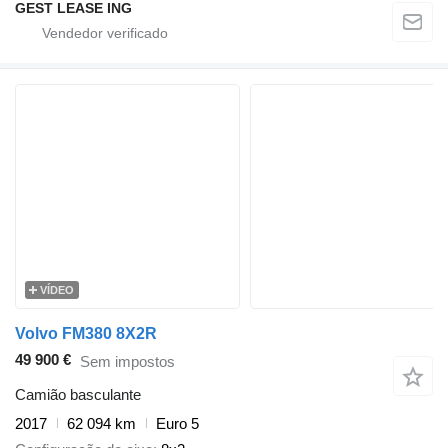
GEST LEASE ING
VÍDEO
Volvo FM380 8X2R
49 900 €
Sem impostos
Camião basculante
2017
62 094 km
Euro 5