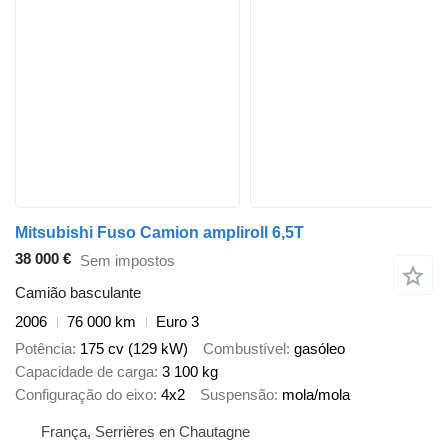
Mitsubishi Fuso Camion ampliroll 6,5T
38 000 €
Sem impostos
Camião basculante
2006
76 000 km
Euro 3
Potência
175 cv (129 kW)
Combustível
gasóleo
Capacidade de carga
3 100 kg
Configuração do eixo
4x2
Suspensão
mola/mola
França, Serrières en Chautagne