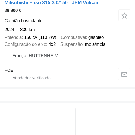
Mitsubishi Fuso 315-3.0/150 - JPM Vulcain
29 900 €
Camião basculante
2024
830 km
Potência
150 cv (110 kW)
Combustível
gasóleo
Configuração do eixo
4x2
Suspensão
mola/mola
França, HUTTENHEIM
FCE