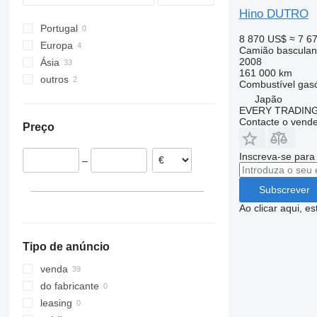
Zetros
Midlum
N-series
Hino DUTRO
Premium
S-series
Portugal
8 870 US$
≈ 7 6
T-series
Terberg
Europa
Camião basculan
2008
VM
Ásia
Países Baixos
161 000 km
outros
Grã-Bretanha
Japão
Combustível
gas
Quirguistão
Chile
Japão
EVERY TRADING
Contacte o vend
Preço
Inscreva-se para
–
Subscrever
Ao clicar aqui, e
Tipo de anúncio
venda
do fabricante
leasing