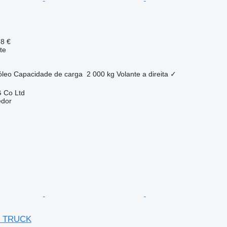
78 €
te
óleo
Capacidade de carga
2 000 kg
Volante a direita
✓
 Co Ltd
edor
R TRUCK