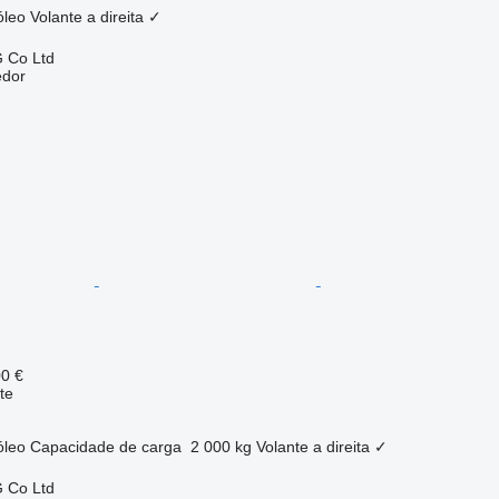
óleo
Volante a direita
✓
 Co Ltd
edor
00 €
te
óleo
Capacidade de carga
2 000 kg
Volante a direita
✓
 Co Ltd