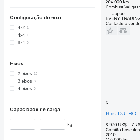
204 000 km
Combustível
gas
Japão
Configuração do eixo
EVERY TRADING
Contacte o vend
4x2
4x4
8x4
Eixos
2 eixos
3 eixos
4 eixos
6
Capacidade de carga
Hino DUTRO
–
kg
8 970 US$
≈ 7 7
Camião basculan
2010
110 000 km