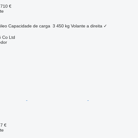
 710 €
te
óleo
Capacidade de carga
3 450 kg
Volante a direita
✓
 Co Ltd
edor
37 €
te