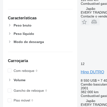
Combustível
gas
Japão
EVERY TRADING
Contacte o vend
Características
Peso bruto
Peso líquido
Modo de descarga
Carroçaria
12
Com reboque
Hino DUTRO
Volume
8 550 US$
≈ 7 4
Camião basculan
2001
Gancho de reboque
382 000 km
Combustível
gas
Piso móvel
Japão
EVERY TRADING