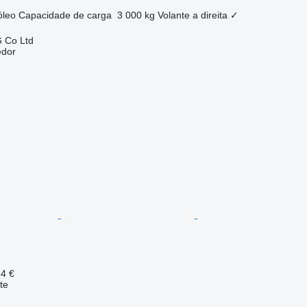
óleo
Capacidade de carga
3 000 kg
Volante a direita
✓
 Co Ltd
edor
64 €
te