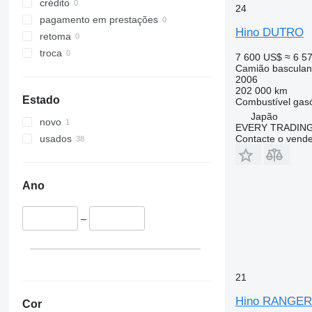
crédito
24
pagamento em prestações
Hino DUTRO
retoma
troca
7 600 US$
≈ 6 5
Camião basculan
2006
202 000 km
Estado
Combustível
gas
Japão
novo
EVERY TRADING
Contacte o vend
usados
Ano
–
21
Hino RANGE
Cor