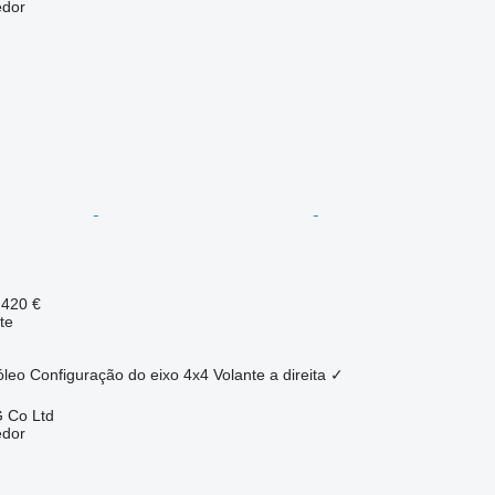
edor
 420 €
te
óleo
Configuração do eixo
4x4
Volante a direita
✓
 Co Ltd
edor