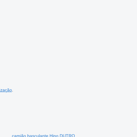
ização
.
camião basculante Hino DUTRO