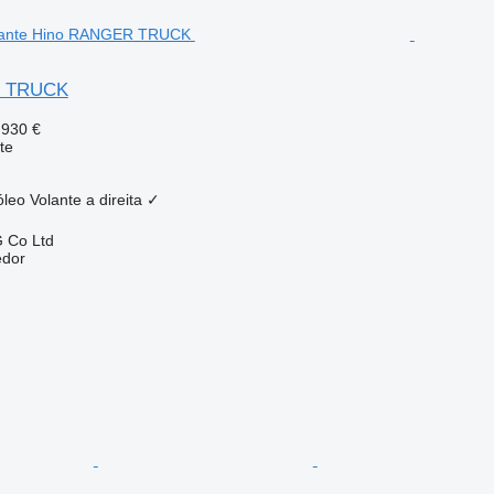
R TRUCK
 930 €
te
óleo
Volante a direita
✓
 Co Ltd
edor