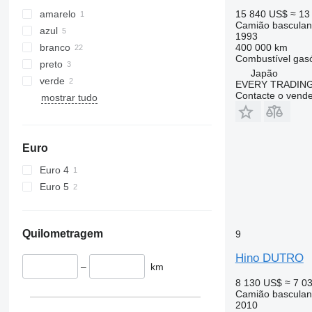
amarelo
15 840 US$
≈ 13
Camião basculan
azul
1993
branco
400 000 km
Combustível
gas
preto
Japão
verde
EVERY TRADING
Contacte o vend
mostrar tudo
Euro
Euro 4
Euro 5
Quilometragem
9
Hino DUTRO
–
km
8 130 US$
≈ 7 0
Camião basculan
2010