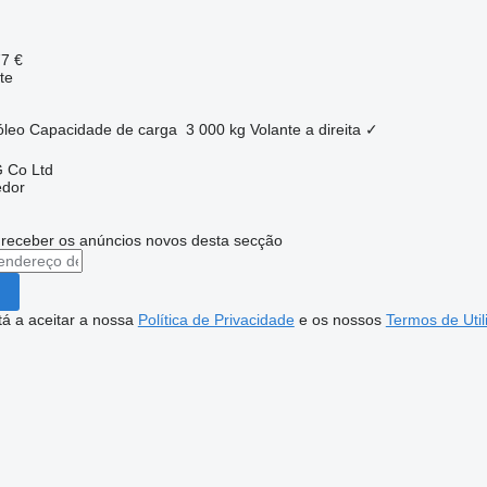
77 €
te
óleo
Capacidade de carga
3 000 kg
Volante a direita
✓
 Co Ltd
edor
 receber os anúncios novos desta secção
stá a aceitar a nossa
Política de Privacidade
e os nossos
Termos de Util