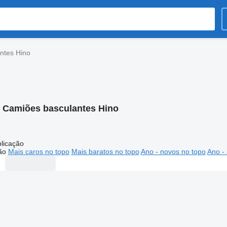
ntes Hino
:
Camiões basculantes Hino
licação
ão
Mais caros no topo
Mais baratos no topo
Ano - novos no topo
Ano - 