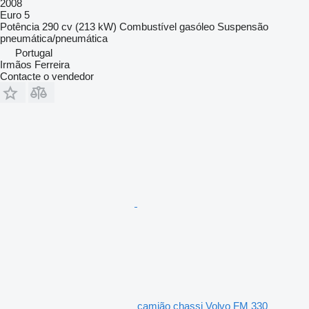
2008
Euro 5
Potência
290 cv (213 kW)
Combustível
gasóleo
Suspensão
pneumática/pneumática
Portugal
Irmãos Ferreira
Contacte o vendedor
camião chassi Volvo FM 330