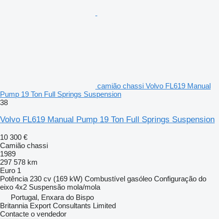
camião chassi Volvo FL619 Manual
Pump 19 Ton Full Springs Suspension
38
Volvo FL619 Manual Pump 19 Ton Full Springs Suspension
10 300 €
Camião chassi
1989
297 578 km
Euro 1
Potência
230 cv (169 kW)
Combustível
gasóleo
Configuração do
eixo
4x2
Suspensão
mola/mola
Portugal, Enxara do Bispo
Britannia Export Consultants Limited
Contacte o vendedor