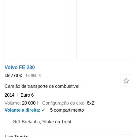
Volvo FE 280
19 770 €
16 950 £
Camião de transporte de combustivel
2014
Euro 6
Volume
20 000 l
Configuração do eixo
6x2
Volante a direita
✓
5 compartimento
Grã-Bretanha, Stoke on Trent
Law Trucks