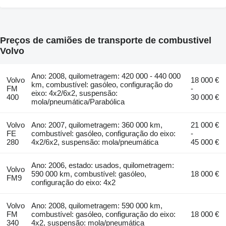
Preços de camiões de transporte de combustivel
Volvo
Ano: 2008, quilometragem: 420 000 - 440 000
Volvo
18 000 €
km, combustível: gasóleo, configuração do
FM
-
eixo: 4x2/6x2, suspensão:
400
30 000 €
mola/pneumática/Parabólica
Volvo
Ano: 2007, quilometragem: 360 000 km,
21 000 €
FE
combustível: gasóleo, configuração do eixo:
-
280
4x2/6x2, suspensão: mola/pneumática
45 000 €
Ano: 2006, estado: usados, quilometragem:
Volvo
590 000 km, combustível: gasóleo,
18 000 €
FM9
configuração do eixo: 4x2
Volvo
Ano: 2008, quilometragem: 590 000 km,
FM
combustível: gasóleo, configuração do eixo:
18 000 €
340
4x2, suspensão: mola/pneumática