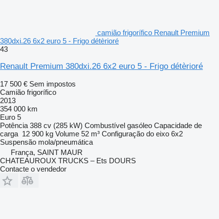
camião frigorífico Renault Premium
380dxi.26 6x2 euro 5 - Frigo détèrioré
43
Renault Premium 380dxi.26 6x2 euro 5 - Frigo détèrioré
17 500 €
Sem impostos
Camião frigorífico
2013
354 000 km
Euro 5
Potência
388 cv (285 kW)
Combustível
gasóleo
Capacidade de
carga
12 900 kg
Volume
52 m³
Configuração do eixo
6x2
Suspensão
mola/pneumática
França, SAINT MAUR
CHATEAUROUX TRUCKS – Ets DOURS
Contacte o vendedor