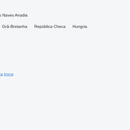
as Naves
Anadia
Grã-Bretanha
República Checa
Hungria
ma
troca