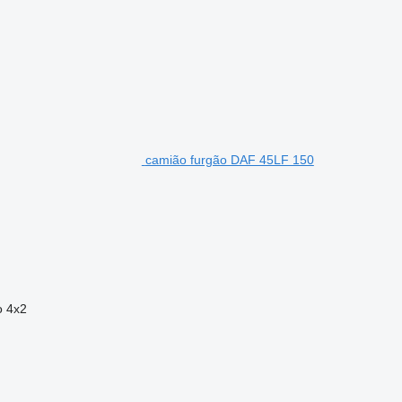
camião furgão DAF 45LF 150
o
4x2