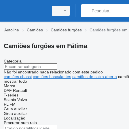
Autoline
Camiões
Camiões furgões
Camiões furgões em 
Camiões furgões em Fátima
Categoria
Não foi encontrado nada relacionado com este pedido
camiões chassi
camiões basculantes
camiões de caixa aberta
camiõ
mostrar tudo
Marca
DAF
Renault
T-series
Scania
Volvo
FL
FM
Grua auxiliar
Grua auxiliar
Localização
Procurar num raio