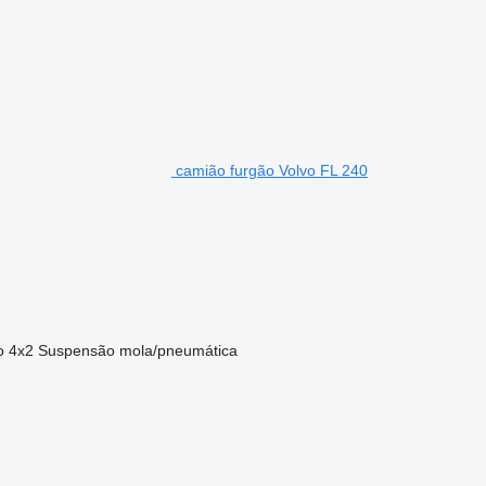
camião furgão Volvo FL 240
o
4x2
Suspensão
mola/pneumática