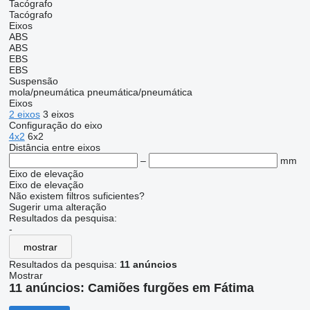
Tacógrafo
Tacógrafo
Eixos
ABS
ABS
EBS
EBS
Suspensão
mola/pneumática
pneumática/pneumática
Eixos
2 eixos
3 eixos
Configuração do eixo
4x2
6x2
Distância entre eixos
–
mm
Eixo de elevação
Eixo de elevação
Não existem filtros suficientes?
Sugerir uma alteração
Resultados da pesquisa:
-
mostrar
Resultados da pesquisa:
11 anúncios
Mostrar
11 anúncios:
Camiões furgões em Fátima