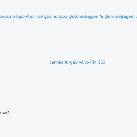
ovos no topo
Ano - antigos no topo
Quilometragem ⬊
Quilometragem
camião furgão Volvo FM 330
o
4x2