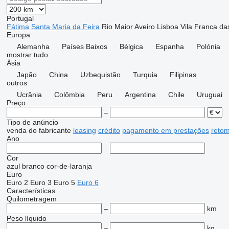
Portugal
Fátima
Santa Maria da Feira
Rio Maior
Aveiro
Lisboa
Vila Franca d
Europa
Alemanha
Países Baixos
Bélgica
Espanha
Polónia
mostrar tudo
Ásia
Japão
China
Uzbequistão
Turquia
Filipinas
outros
Ucrânia
Colômbia
Peru
Argentina
Chile
Uruguai
Preço
–
Tipo de anúncio
venda
do fabricante
leasing
crédito
pagamento em prestações
reto
Ano
–
Cor
azul
branco
cor-de-laranja
Euro
Euro 2
Euro 3
Euro 5
Euro 6
Características
Quilometragem
–
km
Peso líquido
–
kg