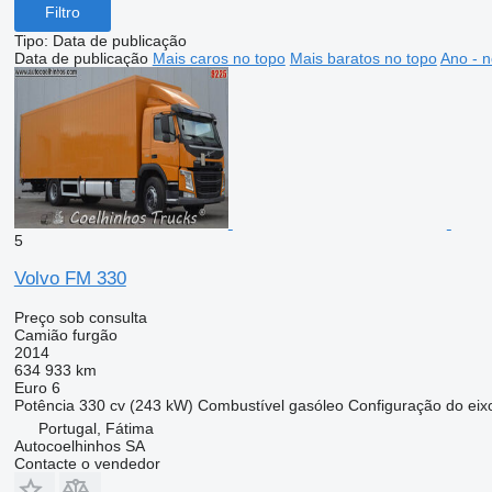
Filtro
Tipo
:
Data de publicação
Data de publicação
Mais caros no topo
Mais baratos no topo
Ano - n
5
Volvo FM 330
Preço sob consulta
Camião furgão
2014
634 933 km
Euro 6
Potência
330 cv (243 kW)
Combustível
gasóleo
Configuração do eix
Portugal, Fátima
Autocoelhinhos SA
Contacte o vendedor