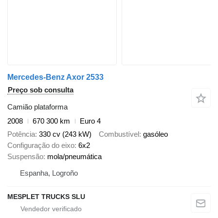
Mercedes-Benz Axor 2533
Preço sob consulta
Camião plataforma
2008
670 300 km
Euro 4
Potência
330 cv (243 kW)
Combustível
gasóleo
Configuração do eixo
6x2
Suspensão
mola/pneumática
Espanha, Logroño
MESPLET TRUCKS SLU