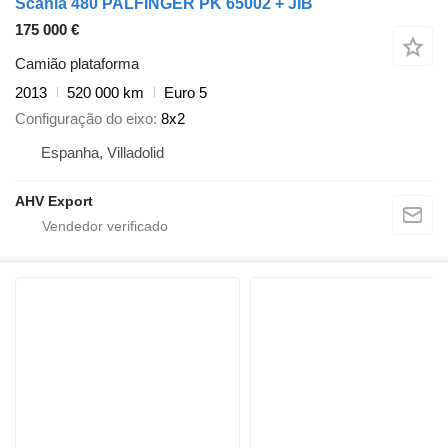
Scania 480 PALFINGER PK 65002 + JIB
175 000 €
Camião plataforma
2013
520 000 km
Euro 5
Configuração do eixo
8x2
Espanha, Villadolid
AHV Export