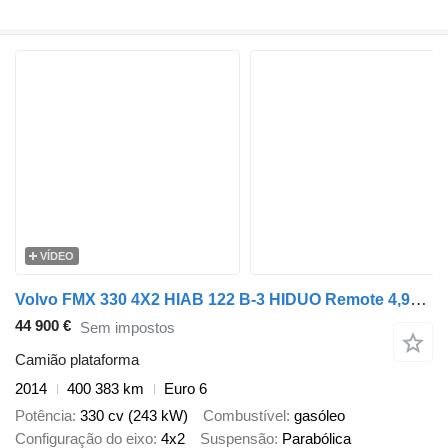
VÍDEO
Volvo FMX 330 4X2 HIAB 122 B-3 HIDUO Remote 4,90m WB Euro 6
44 900 €
Sem impostos
Camião plataforma
2014
400 383 km
Euro 6
Potência
330 cv (243 kW)
Combustível
gasóleo
Configuração do eixo
4x2
Suspensão
Parabólica