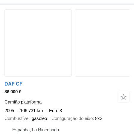
DAF CF
86 000 €
Camião plataforma
2005
106 731 km
Euro 3
Combustível
gasóleo
Configuração do eixo
8x2
Espanha, La Rinconada