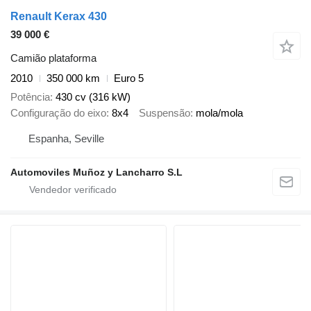
Renault Kerax 430
39 000 €
Camião plataforma
2010
350 000 km
Euro 5
Potência
430 cv (316 kW)
Configuração do eixo
8x4
Suspensão
mola/mola
Espanha, Seville
Automoviles Muñoz y Lancharro S.L