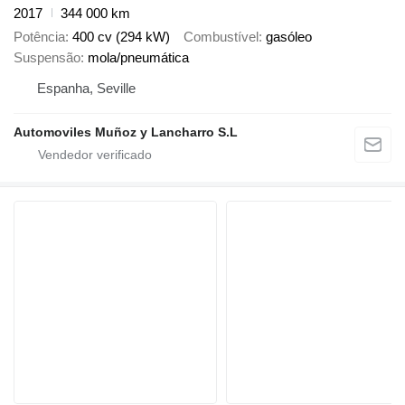
2017
344 000 km
Potência
400 cv (294 kW)
Combustível
gasóleo
Suspensão
mola/pneumática
Espanha, Seville
Automoviles Muñoz y Lancharro S.L