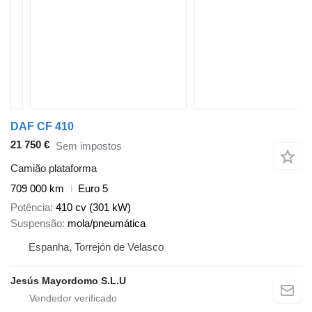
DAF CF 410
21 750 €
Sem impostos
Camião plataforma
709 000 km
Euro 5
Potência
410 cv (301 kW)
Suspensão
mola/pneumática
Espanha, Torrejón de Velasco
Jesús Mayordomo S.L.U