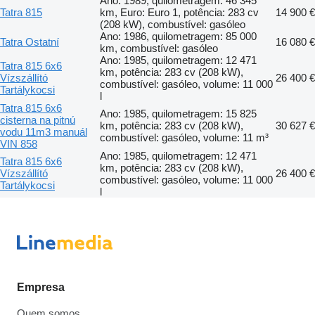
Ano: 1989, quilometragem: 46 345
Tatra 815
km, Euro: Euro 1, potência: 283 cv
14 900 €
(208 kW), combustível: gasóleo
Ano: 1986, quilometragem: 85 000
Tatra Ostatní
16 080 €
km, combustível: gasóleo
Ano: 1985, quilometragem: 12 471
Tatra 815 6x6
km, potência: 283 cv (208 kW),
Vízszállító
26 400 €
combustível: gasóleo, volume: 11 000
Tartálykocsi
l
Tatra 815 6x6
Ano: 1985, quilometragem: 15 825
cisterna na pitnú
km, potência: 283 cv (208 kW),
30 627 €
vodu 11m3 manuál
combustível: gasóleo, volume: 11 m³
VIN 858
Ano: 1985, quilometragem: 12 471
Tatra 815 6x6
km, potência: 283 cv (208 kW),
Vízszállító
26 400 €
combustível: gasóleo, volume: 11 000
Tartálykocsi
l
Empresa
Quem somos