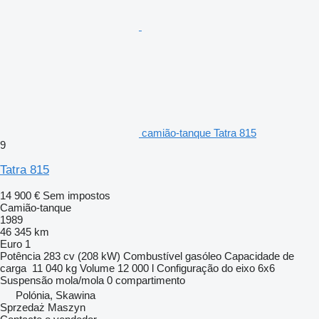
camião-tanque Tatra 815
9
Tatra 815
14 900 €
Sem impostos
Camião-tanque
1989
46 345 km
Euro 1
Potência
283 cv (208 kW)
Combustível
gasóleo
Capacidade de
carga
11 040 kg
Volume
12 000 l
Configuração do eixo
6x6
Suspensão
mola/mola
0 compartimento
Polónia, Skawina
Sprzedaż Maszyn