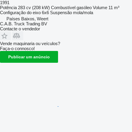
1991
Potência
283 cv (208 kW)
Combustível
gasóleo
Volume
11 m³
Configuração do eixo
6x6
Suspensão
mola/mola
Países Baixos, Weert
C.A.B. Truck Trading BV
Contacte o vendedor
Vende maquinaria ou veículos?
Faça-o connosco!
Publicar um anúncio