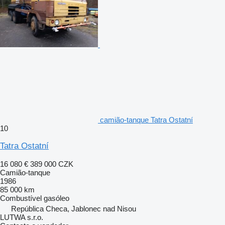
camião-tanque Tatra Ostatní
10
Tatra Ostatní
16 080 €
389 000 CZK
Camião-tanque
1986
85 000 km
Combustível
gasóleo
República Checa, Jablonec nad Nisou
LUTWA s.r.o.