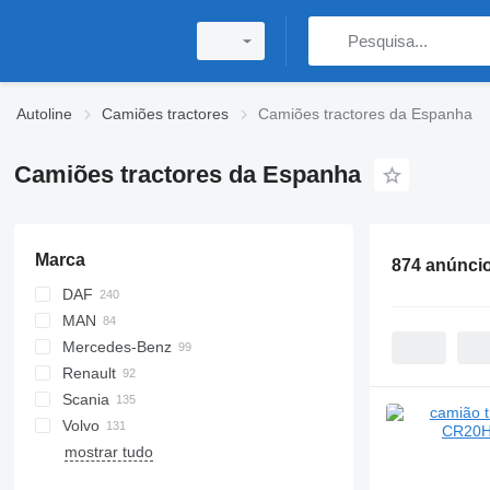
Autoline
Camiões tractores
Camiões tractores da Espanha
Camiões tractores da Espanha
Marca
874 anúnci
DAF
MAN
CF
F-MAX
S-Way
Mercedes-Benz
XD
Stralis
TGA
Renault
XF
T-Way
TGS
Actros
Cabstar
Scania
XG
TGX
Antos
C-series
Volvo
Arocs
Magnum
G-series
mostrar tudo
Premium
P-series
FH
T-series
R-series
FM