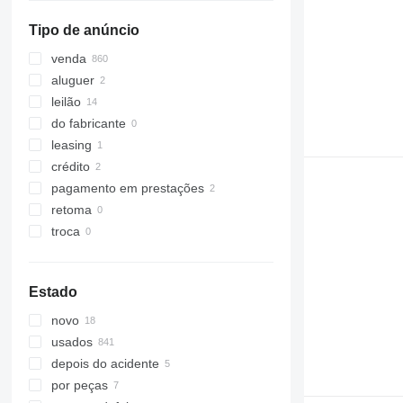
mostrar tudo
Toledo
Tipo de anúncio
Soria
Valdemoro
venda
mostrar tudo
aluguer
leilão
do fabricante
leasing
crédito
pagamento em prestações
retoma
troca
Estado
novo
usados
depois do acidente
por peças