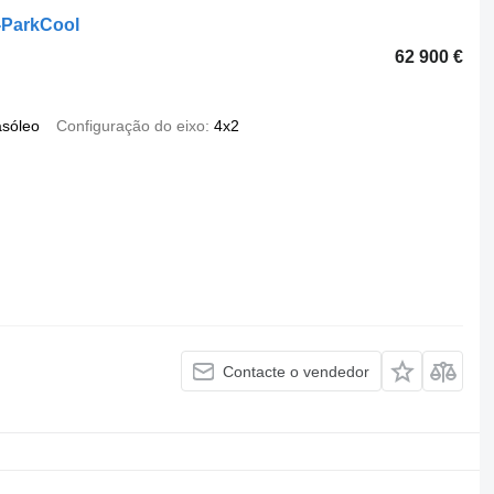
I-ParkCool
62 900 €
asóleo
Configuração do eixo
4x2
Contacte o vendedor