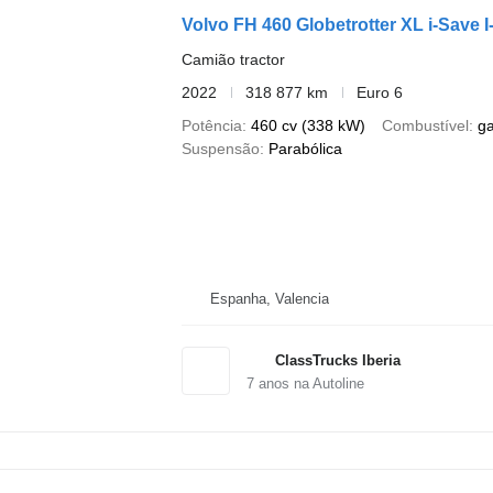
Volvo FH 460 Globetrotter XL i-Save 
Camião tractor
2022
318 877 km
Euro 6
Potência
460 cv (338 kW)
Combustível
g
Suspensão
Parabólica
Espanha, Valencia
ClassTrucks Iberia
7
anos na Autoline