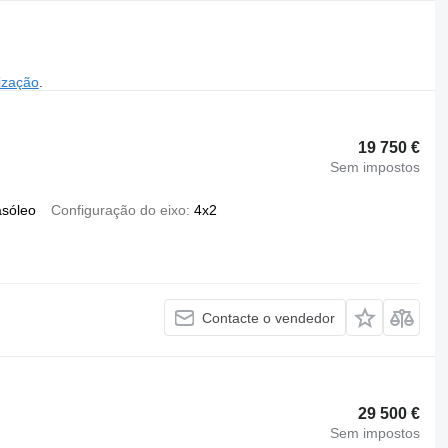
ização
.
19 750 €
Sem impostos
asóleo
Configuração do eixo
4x2
Contacte o vendedor
29 500 €
Sem impostos