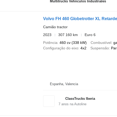
Multitrucks Vehnculos Industriales
Volvo FH 460 Globetrotter XL Retarde
Camião tractor
2023
307 160 km
Euro 6
Potência
460 cv (338 kW)
Combustível
g
Configuração do eixo
4x2
Suspensão
Par
Espanha, Valencia
ClassTrucks Iberia
7
anos na Autoline