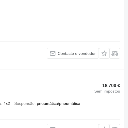
Contacte o vendedor
18 700 €
Sem impostos
o
4x2
Suspensão
pneumática/pneumática