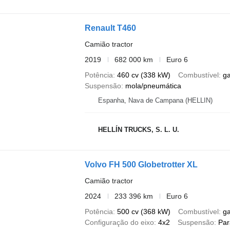
Renault T460
Camião tractor
2019
682 000 km
Euro 6
Potência
460 cv (338 kW)
Combustível
g
Suspensão
mola/pneumática
Espanha, Nava de Campana (HELLIN)
HELLÍN TRUCKS, S. L. U.
Volvo FH 500 Globetrotter XL
Camião tractor
2024
233 396 km
Euro 6
Potência
500 cv (368 kW)
Combustível
g
Configuração do eixo
4x2
Suspensão
Par