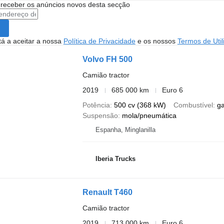
 receber os anúncios novos desta secção
stá a aceitar a nossa
Política de Privacidade
e os nossos
Termos de Util
Volvo FH 500
Camião tractor
2019
685 000 km
Euro 6
Potência
500 cv (368 kW)
Combustível
g
Suspensão
mola/pneumática
Espanha, Minglanilla
Iberia Trucks
Renault T460
Camião tractor
2019
713 000 km
Euro 6