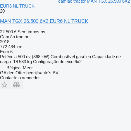
camião tractor MAN TGX 26.500 6X2
EUR6 NL TRUCK
20
MAN TGX 26.500 6X2 EUR6 NL TRUCK
22 500 €
Sem impostos
Camião tractor
2018
772 484 km
Euro 6
Potência
500 cv (368 kW)
Combustível
gasóleo
Capacidade de
carga
19 583 kg
Configuração do eixo
6x2
Bélgica, Meer
GA den Otter bedrijfsauto’s BV
Contacte o vendedor