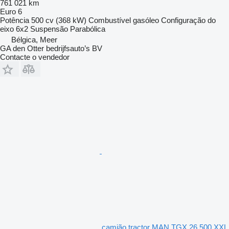
761 021 km
Euro 6
Potência
500 cv (368 kW)
Combustível
gasóleo
Configuração do
eixo
6x2
Suspensão
Parabólica
Bélgica, Meer
GA den Otter bedrijfsauto’s BV
Contacte o vendedor
camião tractor MAN TGX 26.500 XXL