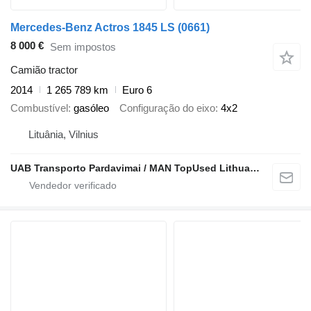
Mercedes-Benz Actros 1845 LS (0661)
8 000 €
Sem impostos
Camião tractor
2014
1 265 789 km
Euro 6
Combustível
gasóleo
Configuração do eixo
4x2
Lituânia, Vilnius
UAB Transporto Pardavimai / MAN TopUsed Lithuania