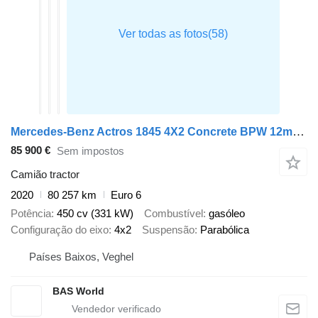
Mercedes-Benz Actros 1845 4X2 Concrete BPW 12m3 Retarder Hydraulic
85 900 €
Sem impostos
Camião tractor
2020
80 257 km
Euro 6
Potência
450 cv (331 kW)
Combustível
gasóleo
Configuração do eixo
4x2
Suspensão
Parabólica
Países Baixos, Veghel
BAS World