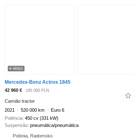
VÍDEO
Mercedes-Benz Actros 1845
42 960 €
185 000 PLN
Camião tractor
2021
520 000 km
Euro 6
Potência
450 cv (331 kW)
Suspensão
pneumática/pneumática
Polónia, Radomsko