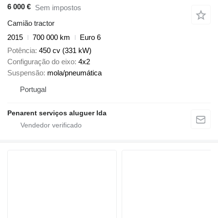
6 000 €
Sem impostos
Camião tractor
2015
700 000 km
Euro 6
Potência
450 cv (331 kW)
Configuração do eixo
4x2
Suspensão
mola/pneumática
Portugal
Penarent serviços aluguer lda