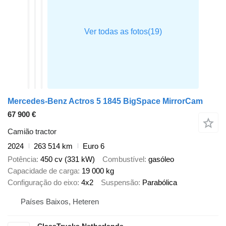
Mercedes-Benz Actros 5 1845 BigSpace MirrorCam
67 900 €
Camião tractor
2024
263 514 km
Euro 6
Potência
450 cv (331 kW)
Combustível
gasóleo
Capacidade de carga
19 000 kg
Configuração do eixo
4x2
Suspensão
Parabólica
Países Baixos, Heteren
ClassTrucks Netherlands