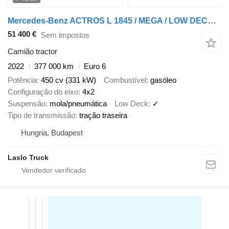
Mercedes-Benz ACTROS L 1845 / MEGA / LOW DECK / MP5 / BIG SPACE / 2022
51 400 €
Sem impostos
Camião tractor
2022
377 000 km
Euro 6
Potência
450 cv (331 kW)
Combustível
gasóleo
Configuração do eixo
4x2
Suspensão
mola/pneumática
Low Deck
✓
Tipo de transmissão
tração traseira
Hungria, Budapest
Laslo Truck