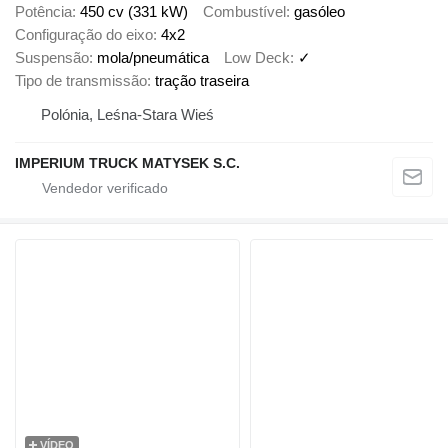
Potência
450 cv (331 kW)
Combustível
gasóleo
Configuração do eixo
4x2
Suspensão
mola/pneumática
Low Deck
✓
Tipo de transmissão
tração traseira
Polónia, Leśna-Stara Wieś
IMPERIUM TRUCK MATYSEK S.C.
VÍDEO