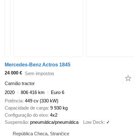
Mercedes-Benz Actros 1845
24 000 €
Sem impostos
Camião tractor
2020
806 416 km
Euro 6
Potência
449 cv (330 kW)
Capacidade de carga
9 930 kg
Configuração do eixo
4x2
Suspensão
pneumática/pneumática
Low Deck
✓
República Checa, Strančice