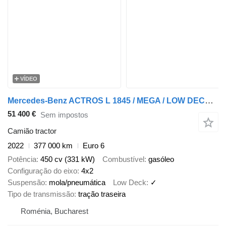
VÍDEO
Mercedes-Benz ACTROS L 1845 / MEGA / LOW DECK / MP5 / BIG SPACE / 2022
51 400 €
Sem impostos
Camião tractor
2022
377 000 km
Euro 6
Potência
450 cv (331 kW)
Combustível
gasóleo
Configuração do eixo
4x2
Suspensão
mola/pneumática
Low Deck
✓
Tipo de transmissão
tração traseira
Roménia, Bucharest