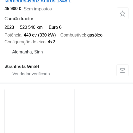
Mercedes-Benz Actros 1845 L
45 900 €
Sem impostos
Camião tractor
2023
520 540 km
Euro 6
Potência
449 cv (330 kW)
Combustível
gasóleo
Configuração do eixo
4x2
Alemanha, Sinn
Strahlnufa GmbH