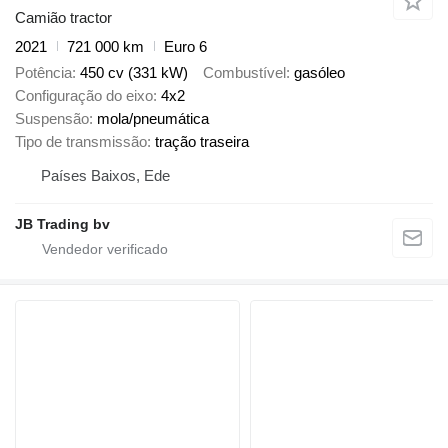
Camião tractor
2021
721 000 km
Euro 6
Potência
450 cv (331 kW)
Combustível
gasóleo
Configuração do eixo
4x2
Suspensão
mola/pneumática
Tipo de transmissão
tração traseira
Países Baixos, Ede
JB Trading bv