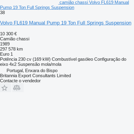
camião chassi Volvo FL619 Manual
Pump 19 Ton Full Springs Suspension
38
Volvo FL619 Manual Pump 19 Ton Full Springs Suspension
10 300 €
Camião chassi
1989
297 578 km
Euro 1
Potência
230 cv (169 kW)
Combustível
gasóleo
Configuração do
eixo
4x2
Suspensão
mola/mola
Portugal, Enxara do Bispo
Britannia Export Consultants Limited
Contacte o vendedor