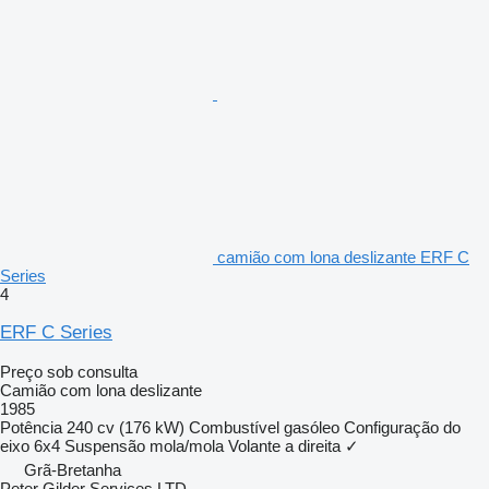
camião com lona deslizante ERF C
Series
4
ERF C Series
Preço sob consulta
Camião com lona deslizante
1985
Potência
240 cv (176 kW)
Combustível
gasóleo
Configuração do
eixo
6x4
Suspensão
mola/mola
Volante a direita
✓
Grã-Bretanha
Peter Gilder Services LTD