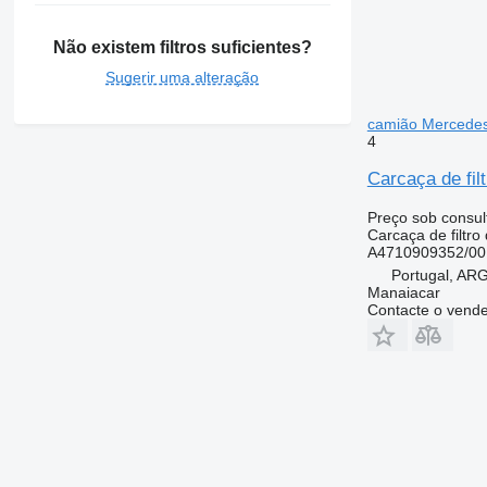
Não existem filtros suficientes?
Sugerir uma alteração
camião Mercede
4
Carcaça de fi
Preço sob consul
Carcaça de filtro
A4710909352/00
Portugal, A
Manaiacar
Contacte o vend