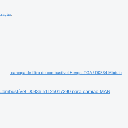
ização
.
carcaça de filtro de combustível Hengst TGA / D0834 Módulo
de Combustível D0836 51125017290 para camião MAN