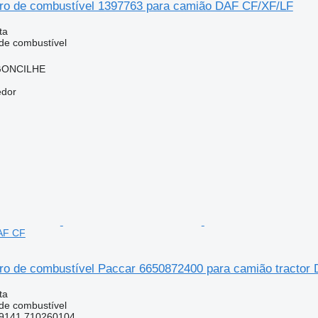
ltro de combustível 1397763 para camião DAF CF/XF/LF
ta
 de combustível
RGONCILHE
edor
DAF CF
ltro de combustível Paccar 6650872400 para camião tractor
ta
 de combustível
9141 710260104