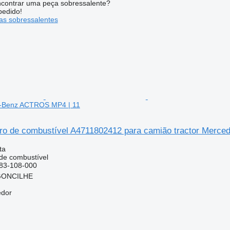
contrar uma peça sobressalente?
pedido!
s sobressalentes
s-Benz ACTROS MP4 | 11
ltro de combustível A4711802412 para camião tractor Mer
ta
 de combustível
83-108-000
RGONCILHE
edor