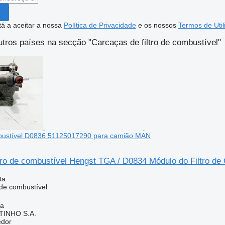
stá a aceitar a nossa
Política de Privacidade
e os nossos
Termos de Util
tros países na secção "Carcaças de filtro de combustível"
mbustível D0836 51125017290 para camião MAN
ltro de combustível Hengst TGA / D0834 Módulo do Filtro 
ta
 de combustível
ia
TINHO S.A.
edor