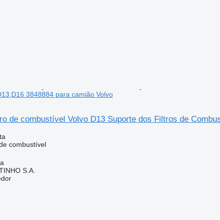
D13;D16 3848884 para camião Volvo
ltro de combustível Volvo D13 Suporte dos Filtros de Comb
ta
 de combustível
ia
TINHO S.A.
edor