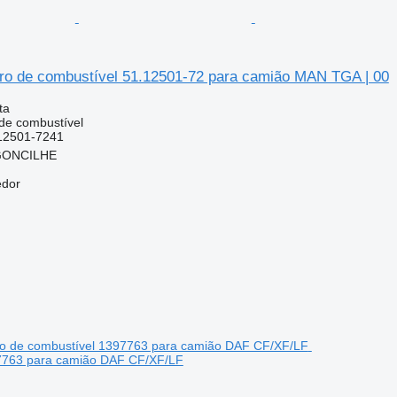
ltro de combustível 51.12501-72 para camião MAN TGA | 00
ta
 de combustível
12501-7241
RGONCILHE
edor
7763 para camião DAF CF/XF/LF