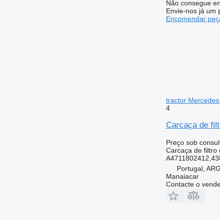
Não consegue en
Envie-nos já um 
Encomendar peça
tractor Mercede
4
Carcaça de fi
Preço sob consul
Carcaça de filtro
A4711802412,43
Portugal, A
Manaiacar
Contacte o vend