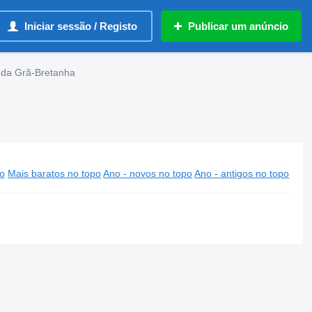
Iniciar sessão / Registo
Publicar um anúncio
l da Grã-Bretanha
po
Mais baratos no topo
Ano - novos no topo
Ano - antigos no topo