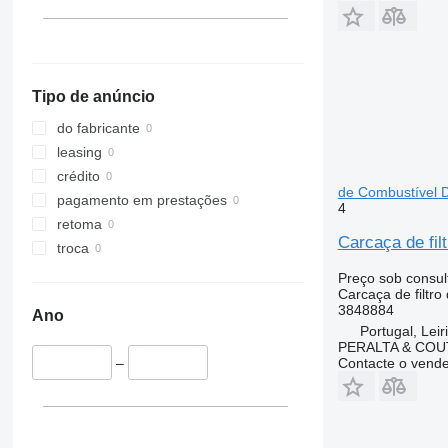
Dinamarca
Alemanha
mostrar tudo
Tipo de anúncio
do fabricante
leasing
crédito
de Combustível 
pagamento em prestações
4
retoma
Carcaça de fi
troca
Preço sob consul
Carcaça de filtro
3848884
Ano
Portugal, Leir
PERALTA & COU
Contacte o vend
–