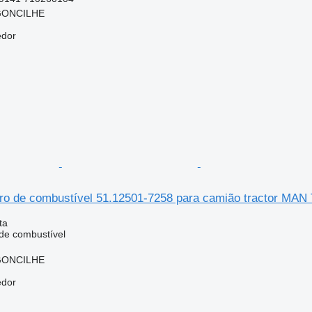
RGONCILHE
edor
tro de combustível 51.12501-7258 para camião tractor MAN 
ta
 de combustível
RGONCILHE
edor