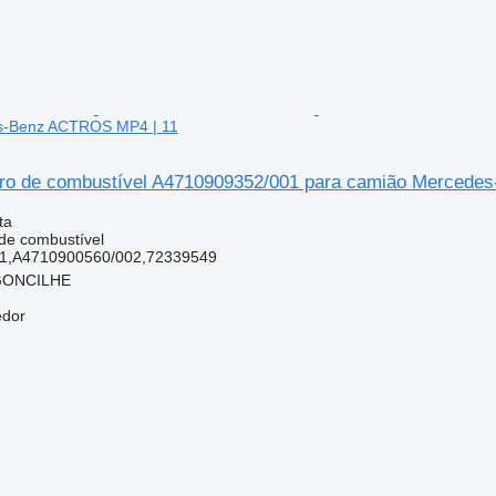
s-Benz ACTROS MP4 | 11
ltro de combustível A4710909352/001 para camião Merced
ta
 de combustível
1,A4710900560/002,72339549
RGONCILHE
edor