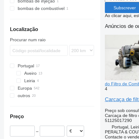
bombas de injeção
Subscrever
bombas de combustível
Ao clicar aqui, e
Anúncios de ou
Localização
Procurar num raio
Portugal
Aveiro
Leiria
do Filtro de Co
Europa
4
outros
Roménia
Carcaça de fi
Polónia
Ucrânia
Estónia
Preço sob consul
Carcaça de filtro
Preço
Lituânia
51125017290
Países Baixos
Portugal, Leir
–
PERALTA & COU
Bélgica
Contacte o vend