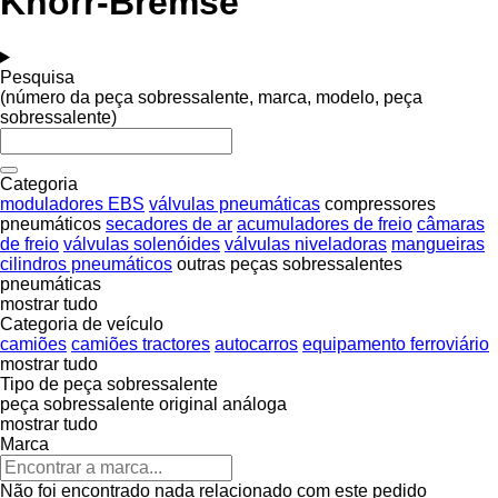
Knorr-Bremse
Pesquisa
(número da peça sobressalente, marca, modelo, peça
sobressalente)
Categoria
moduladores EBS
válvulas pneumáticas
compressores
pneumáticos
secadores de ar
acumuladores de freio
câmaras
de freio
válvulas solenóides
válvulas niveladoras
mangueiras
cilindros pneumáticos
outras peças sobressalentes
pneumáticas
mostrar tudo
Categoria de veículo
camiões
camiões tractores
autocarros
equipamento ferroviário
mostrar tudo
Tipo de peça sobressalente
peça sobressalente original
análoga
mostrar tudo
Marca
Não foi encontrado nada relacionado com este pedido