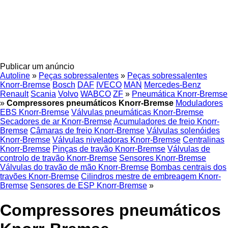
Publicar um anúncio
Autoline
»
Peças sobressalentes
»
Peças sobressalentes
Knorr-Bremse
Bosch
DAF
IVECO
MAN
Mercedes-Benz
Renault
Scania
Volvo
WABCO
ZF
»
Pneumática Knorr-Bremse
»
Compressores pneumáticos Knorr-Bremse
Moduladores
EBS Knorr-Bremse
Válvulas pneumáticas Knorr-Bremse
Secadores de ar Knorr-Bremse
Acumuladores de freio Knorr-
Bremse
Câmaras de freio Knorr-Bremse
Válvulas solenóides
Knorr-Bremse
Válvulas niveladoras Knorr-Bremse
Centralinas
Knorr-Bremse
Pinças de travão Knorr-Bremse
Válvulas de
controlo de travão Knorr-Bremse
Sensores Knorr-Bremse
Válvulas do travão de mão Knorr-Bremse
Bombas centrais dos
travões Knorr-Bremse
Cilindros mestre de embreagem Knorr-
Bremse
Sensores de ESP Knorr-Bremse
»
Compressores pneumáticos