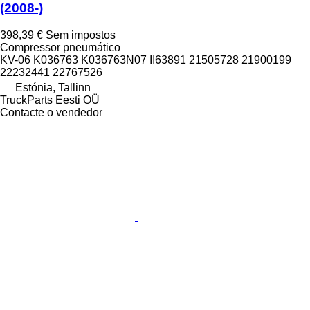
(2008-)
398,39 €
Sem impostos
Compressor pneumático
KV-06 K036763 K036763N07 II63891 21505728 21900199
22232441 22767526
Estónia, Tallinn
TruckParts Eesti OÜ
Contacte o vendedor