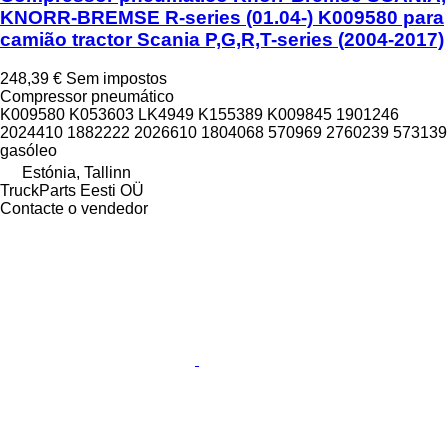
KNORR-BREMSE R-series (01.04-) K009580 para
camião tractor Scania P,G,R,T-series (2004-2017)
248,39 €
Sem impostos
Compressor pneumático
K009580 K053603 LK4949 K155389 K009845 1901246
2024410 1882222 2026610 1804068 570969 2760239 573139
gasóleo
Estónia, Tallinn
TruckParts Eesti OÜ
Contacte o vendedor