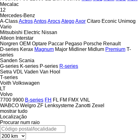
Mecalac
12
Mercedes-Benz
A-Class
Actros
Antos
Arocs
Atego
Axor
Citaro
Econic
Unimog
Vario
Mitsubishi Electric
Nissan
Atleon
Interstar
Norgren
OEM
Optare
Paccar
Pegaso
Porsche
Renault
D-series
Kerax
Magnum
Major
Midliner
Midlum
Premium
T-
series
Sanden
Scania
G-series
K-series
P-series
R-series
Setra
VDL
Vaden
Van Hool
T-series
Voith
Volkswagen
LT
Volvo
7700
9900
B-series
FH
FL
FM
FMX
VNL
WABCO
Welgro
ZF Lenksysteme
Zanotti
Zexel
mostrar tudo
Localização
Procurar num raio