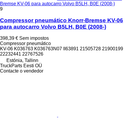
Bremse KV-06 para autocarro Volvo B5LH, B0E (2008-)
9
Compressor pneumático Knorr-Bremse KV-06
para autocarro Volvo B5LH, B0E (2008-)
398,39 €
Sem impostos
Compressor pneumático
KV-06 K036763 K036763N07 II63891 21505728 21900199
22232441 22767526
Estónia, Tallinn
TruckParts Eesti OÜ
Contacte o vendedor