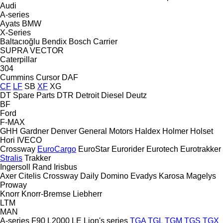
Audi
A-series
Ayats
BMW
X-Series
Baltacıoğlu
Bendix
Bosch
Carrier
SUPRA
VECTOR
Caterpillar
304
Cummins
Cursor
DAF
CF
LF
SB
XF
XG
DT Spare Parts
DTR
Detroit Diesel
Deutz
BF
Ford
F-MAX
GHH
Gardner Denver
General Motors
Haldex
Holmer
Holset
Hori
IVECO
Crossway
EuroCargo
EuroStar
Eurorider
Eurotech
Eurotrakker
Stralis
Trakker
Ingersoll Rand
Irisbus
Axer
Citelis
Crossway
Daily
Domino
Evadys
Karosa
Magelys
Proway
Knorr
Knorr-Bremse
Liebherr
LTM
MAN
A-series
F90
L2000
LE
Lion's series
TGA
TGL
TGM
TGS
TGX