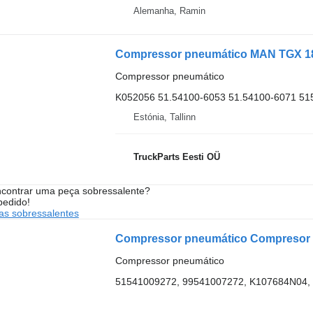
Alemanha, Ramin
Compressor pneumático
K052056 51.54100-6053 51.54100-6071 5
Estónia, Tallinn
TruckParts Eesti OÜ
contrar uma peça sobressalente?
pedido!
s sobressalentes
Compressor pneumático Compresor a
Compressor pneumático
51541009272, 99541007272, K107684N04,