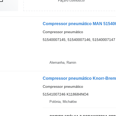
Faça-o connosco!
Compressor pneumático
51540007145, 51540007146, 51540007147
Alemanha, Ramin
Compressor pneumático
51541007246 K118684NO4
Polónia, Michałów