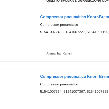
QINDITO SPÓŁKA Z OGRANICZONĄ OD
Compressor pneumático
51541007248, 51541007227, 51541007196
Alemanha, Ramin
Compressor pneumático
51541007354, 51541007367, 51541007389