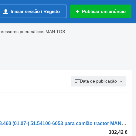
Iniciar sessão / Registo
Publicar um anúncio
ressores pneumáticos MAN TGS
Data de publicação
Compressor pneumático MAN TGX 18.460 (01.07-) 51.54100-6053 para camião tractor MAN TGL, TGM, TGS, TGX (2005-2021)
302,42 €