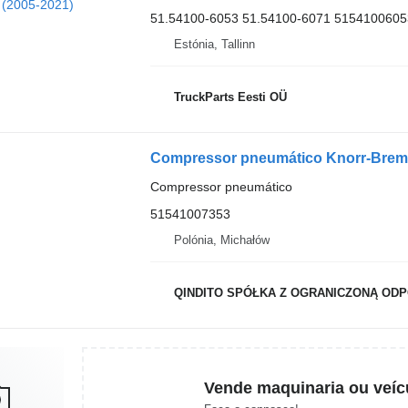
51.54100-6053 51.54100-6071 515410060
Estónia, Tallinn
TruckParts Eesti OÜ
Compressor pneumático Knorr-Brem
Compressor pneumático
51541007353
Polónia, Michałów
QINDITO SPÓŁKA Z OGRANICZONĄ OD
Vende maquinaria ou veíc