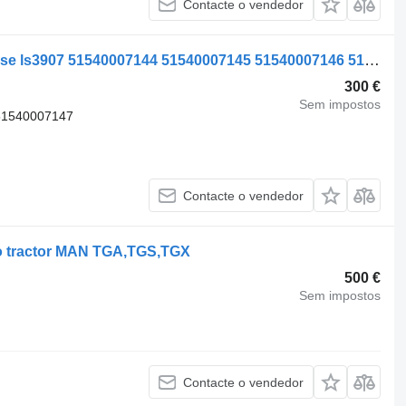
Contacte o vendedor
Compressor pneumático Knorr-Bremse ls3907 51540007144 51540007145 51540007146 51540007147 para camião tractor MAN TGX TGS
300 €
Sem impostos
51540007147
Contacte o vendedor
o tractor MAN TGA,TGS,TGX
500 €
Sem impostos
Contacte o vendedor