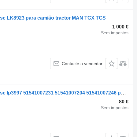
se LK8923 para camião tractor MAN TGX TGS
1 000 €
Sem impostos
Contacte o vendedor
Compressor pneumático Knorr-Bremse lp3997 51541007231 51541007204 51541007246 para camião tractor MAN TGX TGS TGA
80 €
Sem impostos