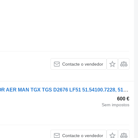
Contacte o vendedor
Compressor pneumático COMPRESOR AER MAN TGX TGS D2676 LF51 51.54100.7228, 51.54100.719 para camião tractor MAN TGX TGS
600 €
Sem impostos
Contacte o vendedor