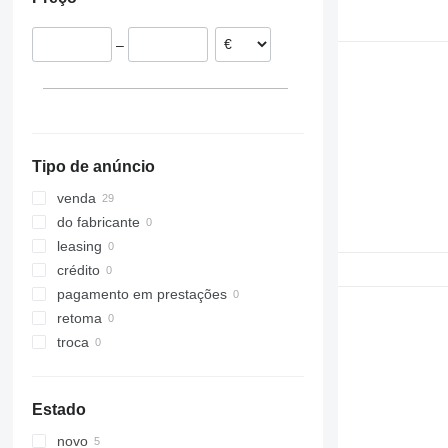
Roménia
Lituânia
–
Países Baixos
Hungria
Tipo de anúncio
venda
do fabricante
leasing
crédito
pagamento em prestações
retoma
troca
Estado
novo