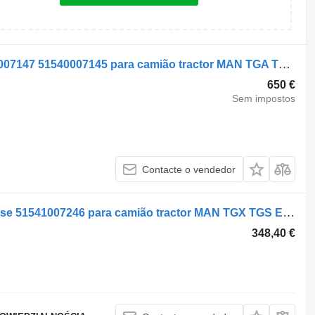
Compressor pneumático MAN 51540007147 51540007145 para camião tractor MAN TGA TGX TGS
650 €
Sem impostos
Contacte o vendedor
Compressor pneumático Knorr-Bremse 51541007246 para camião tractor MAN TGX TGS EURO 6
348,40 €