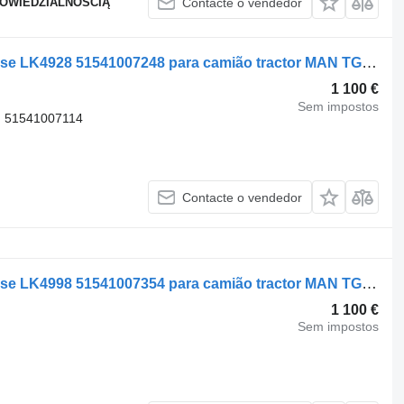
POWIEDZIALNOŚCIĄ
Contacte o vendedor
Compressor pneumático Knorr-Bremse LK4928 51541007248 para camião tractor MAN TGX TGS
1 100 €
Sem impostos
, 51541007114
Contacte o vendedor
Compressor pneumático Knorr-Bremse LK4998 51541007354 para camião tractor MAN TGX TGS
1 100 €
Sem impostos