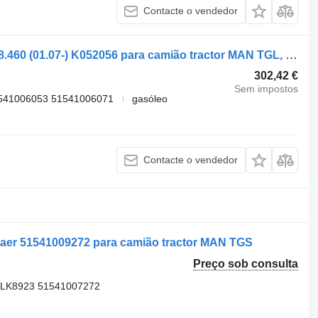
Contacte o vendedor
Compressor pneumático MAN TGX 18.460 (01.07-) K052056 para camião tractor MAN TGL, TGM, TGS, TGX (2005-2021)
302,42 €
Sem impostos
1541006053 51541006071
gasóleo
Contacte o vendedor
er 51541009272 para camião tractor MAN TGS
Preço sob consulta
 LK8923 51541007272