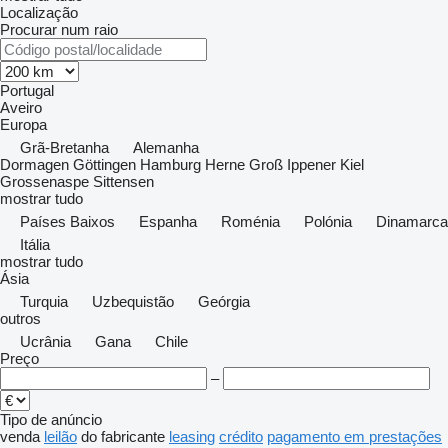
Localização
Procurar num raio
Portugal
Aveiro
Europa
Grã-Bretanha
Alemanha
Dormagen
Göttingen
Hamburg
Herne
Groß Ippener
Kiel
Grossenaspe
Sittensen
mostrar tudo
Países Baixos
Espanha
Roménia
Polónia
Dinamarca
Itália
mostrar tudo
Ásia
Turquia
Uzbequistão
Geórgia
outros
Ucrânia
Gana
Chile
Preço
–
Tipo de anúncio
venda
leilão
do fabricante
leasing
crédito
pagamento em prestações