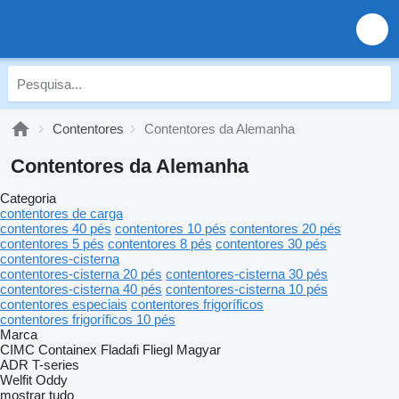
Contentores
Contentores da Alemanha
Contentores da Alemanha
Categoria
contentores de carga
contentores 40 pés
contentores 10 pés
contentores 20 pés
contentores 5 pés
contentores 8 pés
contentores 30 pés
contentores-cisterna
contentores-cisterna 20 pés
contentores-cisterna 30 pés
contentores-cisterna 40 pés
contentores-cisterna 10 pés
contentores especiais
contentores frigoríficos
contentores frigoríficos 10 pés
Marca
CIMC
Containex
Fladafi
Fliegl
Magyar
ADR
T-series
Welfit Oddy
mostrar tudo