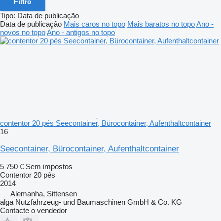
Filtro
Tipo
:
Data de publicação
Data de publicação
Mais caros no topo
Mais baratos no topo
Ano -
novos no topo
Ano - antigos no topo
contentor 20 pés Seecontainer, Bürocontainer, Aufenthaltcontainer
16
Seecontainer, Bürocontainer, Aufenthaltcontainer
5 750 €
Sem impostos
Contentor 20 pés
2014
Alemanha, Sittensen
alga Nutzfahrzeug- und Baumaschinen GmbH & Co. KG
Contacte o vendedor