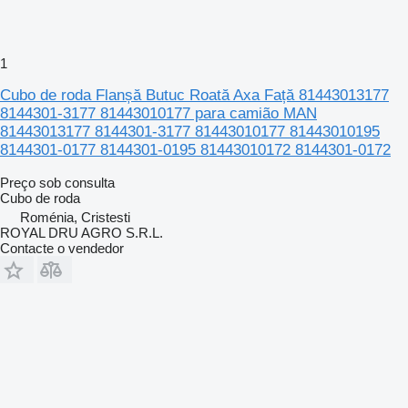
1
Cubo de roda Flanșă Butuc Roată Axa Față 81443013177
8144301-3177 81443010177 para camião MAN
81443013177 8144301-3177 81443010177 81443010195
8144301-0177 8144301-0195 81443010172 8144301-0172
Preço sob consulta
Cubo de roda
Roménia, Cristesti
ROYAL DRU AGRO S.R.L.
Contacte o vendedor