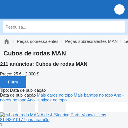
Peças sobressalentes
Peças sobressalentes MAN
S
Cubos de rodas MAN
211 anúncios:
Cubos de rodas MAN
Preço:
25 € - 2 000 €
Filtro
Tipo
:
Data de publicação
Data de publicação
Mais caros no topo
Mais baratos no topo
Ano -
novos no topo
Ano - antigos no topo
1