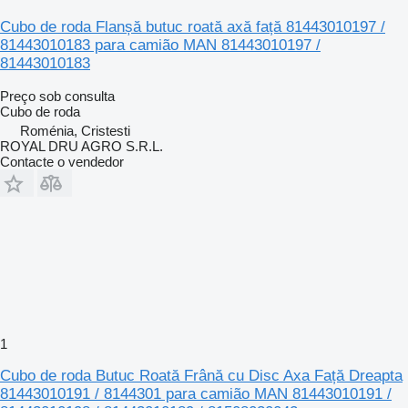
Cubo de roda Flanșă butuc roată axă față 81443010197 /
81443010183 para camião MAN 81443010197 /
81443010183
Preço sob consulta
Cubo de roda
Roménia, Cristesti
ROYAL DRU AGRO S.R.L.
Contacte o vendedor
1
Cubo de roda Butuc Roată Frână cu Disc Axa Față Dreapta
81443010191 / 8144301 para camião MAN 81443010191 /