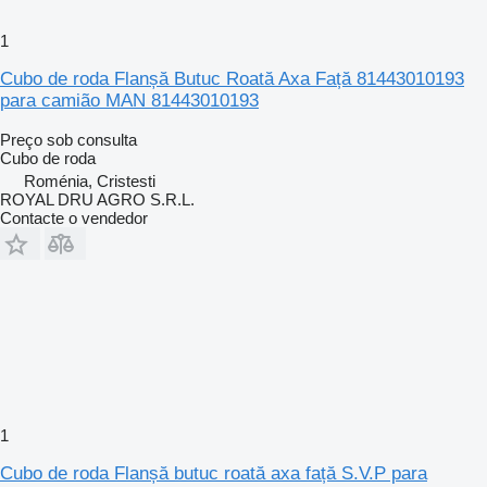
1
Cubo de roda Flanșă Butuc Roată Axa Față 81443010193
para camião MAN 81443010193
Preço sob consulta
Cubo de roda
Roménia, Cristesti
ROYAL DRU AGRO S.R.L.
Contacte o vendedor
1
Cubo de roda Flanșă butuc roată axa față S.V.P para