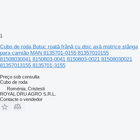
1
Cubo de roda Butuc roată frână cu disc axă motrice stânga
para camião MAN 8135701-0155 81357010155
81508030041 8150803-0041 8150803-0021 81508030021
81357013155 8135701-3155
Preço sob consulta
Cubo de roda
Roménia, Cristesti
ROYAL DRU AGRO S.R.L.
Contacte o vendedor