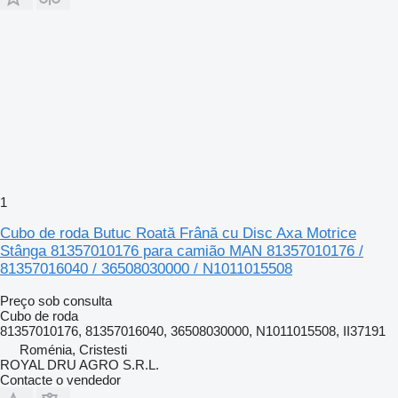
1
Cubo de roda Butuc Roată Frână cu Disc Axa Motrice
Stânga 81357010176 para camião MAN 81357010176 /
81357016040 / 36508030000 / N1011015508
Preço sob consulta
Cubo de roda
81357010176, 81357016040, 36508030000, N1011015508, II37191
Roménia, Cristesti
ROYAL DRU AGRO S.R.L.
Contacte o vendedor