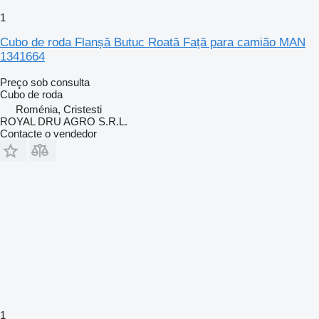
1
Cubo de roda Flanșă Butuc Roată Față para camião MAN
1341664
Preço sob consulta
Cubo de roda
Roménia, Cristesti
ROYAL DRU AGRO S.R.L.
Contacte o vendedor
1