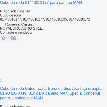
Cubo de roda 81443013177 para camião MAN
Preço sob consulta
Cubo de roda
81443013177, 81443010177, 81443010195, 81443010172
Roménia, Cristesti
ROYAL DRU AGRO S.R.L.
Contacte o vendedor
1
Cubo de roda Butuc roată, frână cu disc Axa față dreapta –
81.93420-0349, 819 para camião MAN Special conceput
pentru camioanele MAN
Preço sob consulta