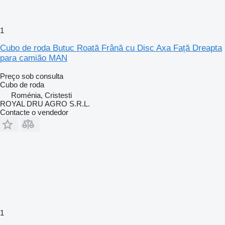
1
Cubo de roda Butuc Roată Frână cu Disc Axa Față Dreapta
para camião MAN
Preço sob consulta
Cubo de roda
Roménia, Cristesti
ROYAL DRU AGRO S.R.L.
Contacte o vendedor
1