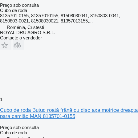
Preço sob consulta
Cubo de roda
8135701-0155, 81357010155, 81508030041, 8150803-0041,
8150803-0021, 81508030021, 81357013155,...
Roménia, Cristesti
ROYAL DRU AGRO S.R.L.
Contacte o vendedor
1
Cubo de roda Butuc roată frână cu disc axa motrice dreapta
para camião MAN 8135701-0155
Preço sob consulta
Cubo de roda