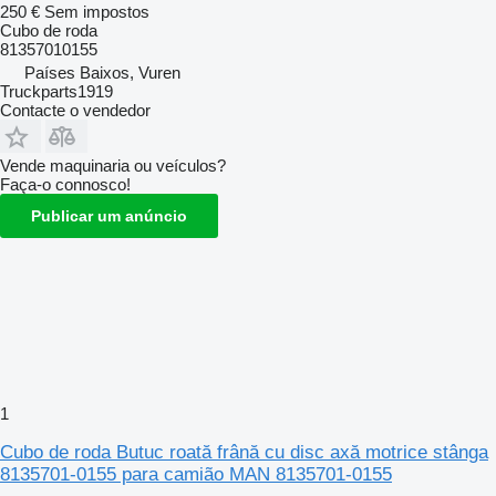
250 €
Sem impostos
Cubo de roda
81357010155
Países Baixos, Vuren
Truckparts1919
Contacte o vendedor
Vende maquinaria ou veículos?
Faça-o connosco!
Publicar um anúncio
1
Cubo de roda Butuc roată frână cu disc axă motrice stânga
8135701-0155 para camião MAN 8135701-0155