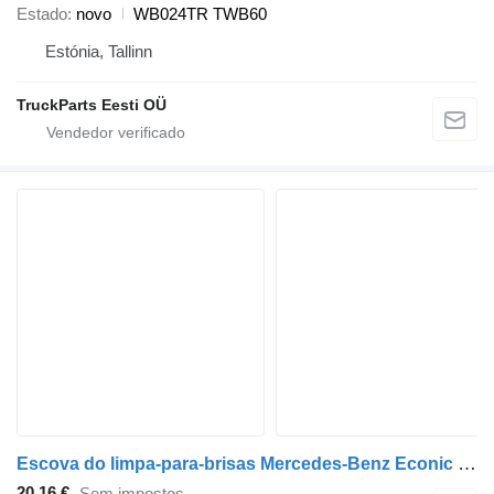
Estado
novo
WB024TR TWB60
Estónia, Tallinn
TruckParts Eesti OÜ
Escova do limpa-para-brisas Mercedes-Benz Econic 1828 (01.98-) A9578200344 para camião tractor Mercedes-Benz Econic (1998-2014)
20,16 €
Sem impostos