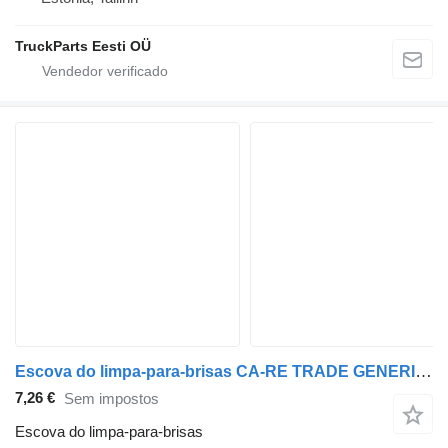
TruckParts Eesti OÜ
Escova do limpa-para-brisas CA-RE TRADE GENERIC (01.51-) WB024TR TWB60 para camião tractor
7,26 €
Sem impostos
Escova do limpa-para-brisas