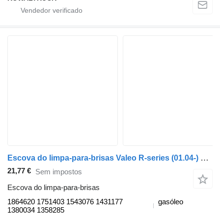
Escova do limpa-para-brisas Valeo R-series (01.04-) 1864620 para camião tractor Scania P,G,R,T-series (2004-2017)
21,77 €
Sem impostos
Escova do limpa-para-brisas
1864620 1751403 1543076 1431177
gasóleo
1380034 1358285