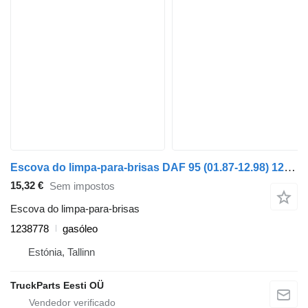
Escova do limpa-para-brisas DAF 95 (01.87-12.98) 1238778 para camião tractor DAF 45, 55, 65, 75, 85, 95 (1987-1998)
15,32 €
Sem impostos
Escova do limpa-para-brisas
1238778
gasóleo
Estónia, Tallinn
TruckParts Eesti OÜ