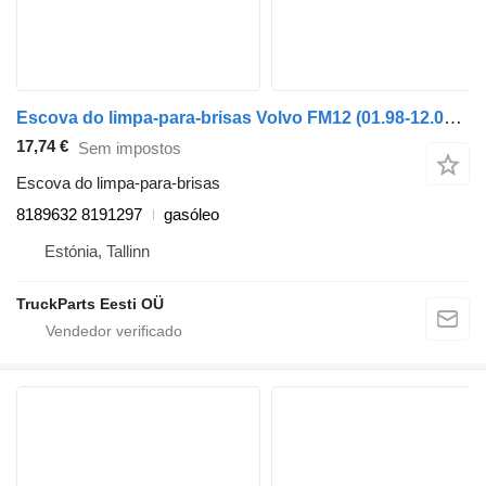
Escova do limpa-para-brisas Volvo FM12 (01.98-12.05) 8189632 8191297 para camião tractor Volvo FM7-FM12, FM, FMX (1998-2014)
17,74 €
Sem impostos
Escova do limpa-para-brisas
8189632 8191297
gasóleo
Estónia, Tallinn
TruckParts Eesti OÜ