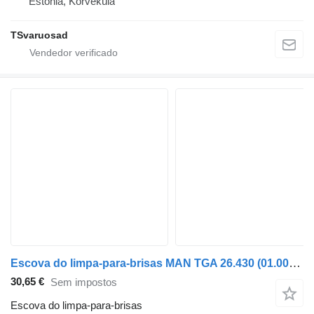
Estónia, Kõrveküla
TSvaruosad
Escova do limpa-para-brisas MAN TGA 26.430 (01.00-) 81264306072 para camião tractor MAN 4-series, TGA (1993-2009)
30,65 €
Sem impostos
Escova do limpa-para-brisas