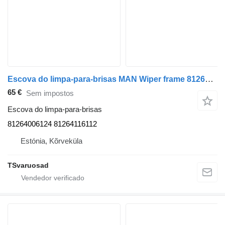
Escova do limpa-para-brisas MAN Wiper frame 81264006124 para camião tractor MAN TGA
65 €
Sem impostos
Escova do limpa-para-brisas
81264006124 81264116112
Estónia, Kõrveküla
TSvaruosad