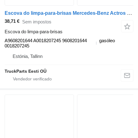
Escova do limpa-para-brisas Mercedes-Benz Actros MP4 2551 (01.12-) A9608201644 para camião tractor Mercedes-Benz Actros MP4 Antos Arocs (2012-)
38,71 €
Sem impostos
Escova do limpa-para-brisas
A9608201644 A0018207245 9608201644
gasóleo
0018207245
Estónia, Tallinn
TruckParts Eesti OÜ