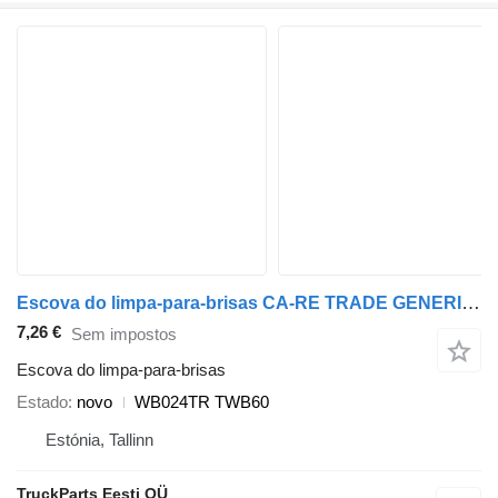
Escova do limpa-para-brisas CA-RE TRADE GENERIC (01.51-) WB024TR TWB60 para camião tractor
7,26 €
Sem impostos
Escova do limpa-para-brisas
Estado
novo
WB024TR TWB60
Estónia, Tallinn
TruckParts Eesti OÜ