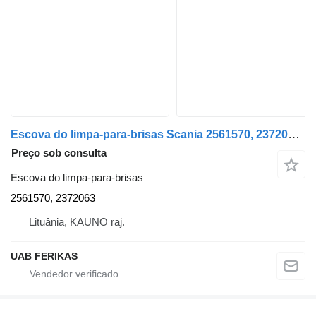
Escova do limpa-para-brisas Scania 2561570, 2372063 para camião tractor Scania RENAULT, VOLVO,MERCEDES BENZ, MAN, DAF, IVECO
Preço sob consulta
Escova do limpa-para-brisas
2561570, 2372063
Lituânia, KAUNO raj.
UAB FERIKAS