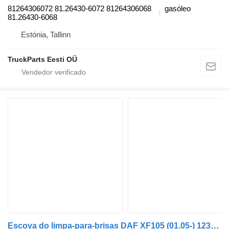
81264306072 81.26430-6072 81264306068
gasóleo
81.26430-6068
Estónia, Tallinn
TruckParts Eesti OÜ
Escova do limpa-para-brisas DAF XF105 (01.05-) 1238778 para camião tractor DAF XF95, XF105 (2001-2014)