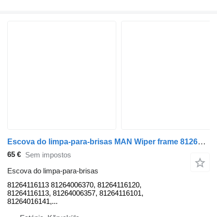
Escova do limpa-para-brisas MAN Wiper frame 81264116113 para camião tractor MAN TGA
65 €
Sem impostos
Escova do limpa-para-brisas
81264116113 81264006370, 81264116120,
81264116113, 81264006357, 81264116101,
81264016141,...