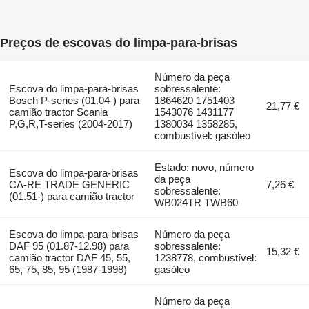
Preços de escovas do limpa-para-brisas
Número da peça
Escova do limpa-para-brisas
sobressalente:
Bosch P-series (01.04-) para
1864620 1751403
21,77 €
camião tractor Scania
1543076 1431177
P,G,R,T-series (2004-2017)
1380034 1358285,
combustível: gasóleo
Estado: novo, número
Escova do limpa-para-brisas
da peça
CA-RE TRADE GENERIC
7,26 €
sobressalente:
(01.51-) para camião tractor
WB024TR TWB60
Escova do limpa-para-brisas
Número da peça
DAF 95 (01.87-12.98) para
sobressalente:
15,32 €
camião tractor DAF 45, 55,
1238778, combustível:
65, 75, 85, 95 (1987-1998)
gasóleo
Número da peça