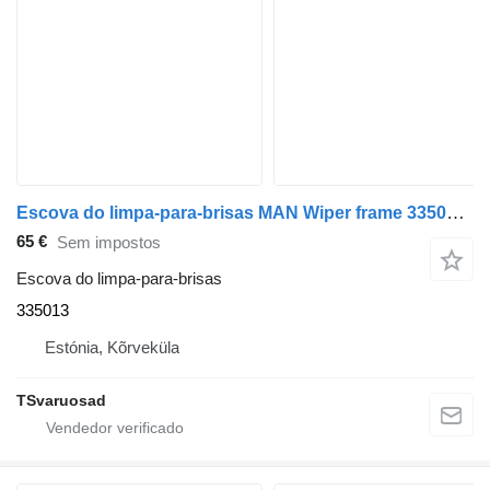
Escova do limpa-para-brisas MAN Wiper frame 335013 para camião tractor MAN TGA 18.430
65 €
Sem impostos
Escova do limpa-para-brisas
335013
Estónia, Kõrveküla
TSvaruosad