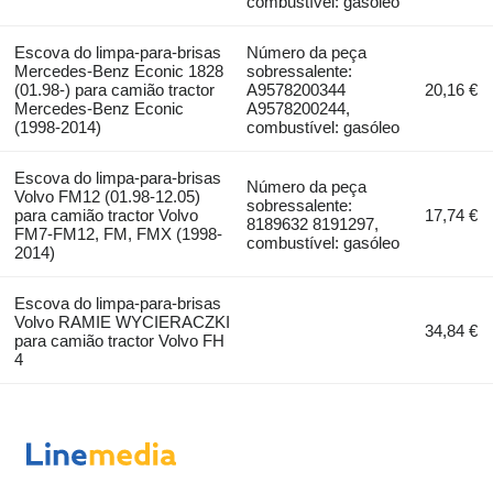
combustível: gasóleo
Escova do limpa-para-brisas
Número da peça
Mercedes-Benz Econic 1828
sobressalente:
(01.98-) para camião tractor
A9578200344
20,16 €
Mercedes-Benz Econic
A9578200244,
(1998-2014)
combustível: gasóleo
Escova do limpa-para-brisas
Número da peça
Volvo FM12 (01.98-12.05)
sobressalente:
para camião tractor Volvo
17,74 €
8189632 8191297,
FM7-FM12, FM, FMX (1998-
combustível: gasóleo
2014)
Escova do limpa-para-brisas
Volvo RAMIE WYCIERACZKI
34,84 €
para camião tractor Volvo FH
4