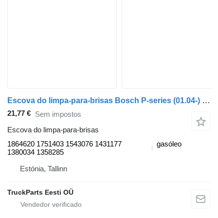
Escova do limpa-para-brisas Bosch P-series (01.04-) 1864620 para camião tractor Scania P,G,R,T-series (2004-2017)
21,77 €
Sem impostos
Escova do limpa-para-brisas
1864620 1751403 1543076 1431177
gasóleo
1380034 1358285
Estónia, Tallinn
TruckParts Eesti OÜ