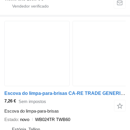
Escova do limpa-para-brisas CA-RE TRADE GENERIC (01.51-) WB024TR TWB60 para camião tractor
7,26 €
Sem impostos
Escova do limpa-para-brisas
Estado
novo
WB024TR TWB60
Estónia, Tallinn