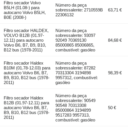
Filtro secador Volvo
Número da peça
B5LH (01.08-) para
sobressalente: 2710559B
63,71 €
autocarro Volvo B5LH,
22306132
B0E (2008-)
Filtro secador HALDEX,
Número da peça
VOLVO B12B (01.97-
sobressalente: 93097
12.11) para autocarro
92049 70369130
84,68 €
Volvo B6, B7, B9, B10,
85000865 85006865,
B12 bus (1978-2011)
combustível: gasóleo
Filtro secador Haldex
Número da peça
B10M (01.78-12.03) para
sobressalente: 87282
autocarro Volvo B6, B7,
70313304 3194898
98,39 €
B9, B10, B12 bus (1978-
9957312, combustível:
2011)
gasóleo
Número da peça
Filtro secador Haldex
sobressalente: 90549
B12B (01.97-12.11) para
90548 70313308
autocarro Volvo B6, B7,
50 €
85000864 3194899
B9, B10, B12 bus (1978-
9517283 9957313,
2011)
combustível: gasóleo