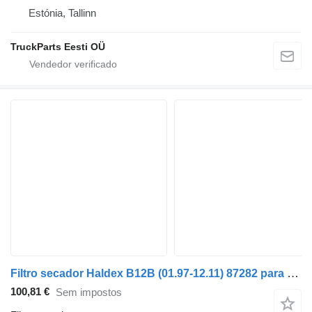
Estónia, Tallinn
TruckParts Eesti OÜ
Filtro secador Haldex B12B (01.97-12.11) 87282 para autocarro Volvo B6, B7, B9, B10, B12 bus (1978-2011)
100,81 €
Sem impostos