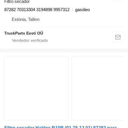
Filtro secador
87282 70313304 3194898 9957312
gasóleo
Estónia, Tallinn
TruckParts Eesti OÜ
Filtro secador Haldex B10B (01.78-12.01) 87282 para autocarro Volvo B6, B7, B9, B10, B12 bus (1978-2011)