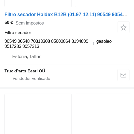
Filtro secador Haldex B12B (01.97-12.11) 90549 90548 para autocarro Volvo B6, B7, B9, B10, B12 bus (1978-2011)
50 €
Sem impostos
Filtro secador
90549 90548 70313308 85000864 3194899
gasóleo
9517283 9957313
Estónia, Tallinn
TruckParts Eesti OÜ