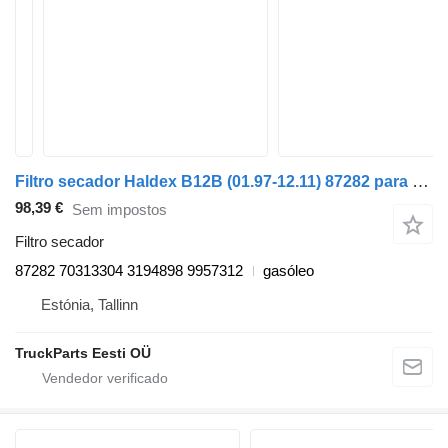
Filtro secador Haldex B12B (01.97-12.11) 87282 para autocarro Volvo B6, B7, B9, B10, B12 bus (1978-2011)
98,39 €
Sem impostos
Filtro secador
87282 70313304 3194898 9957312
gasóleo
Estónia, Tallinn
TruckParts Eesti OÜ