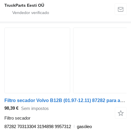
TruckParts Eesti OÜ
Filtro secador Volvo B12B (01.97-12.11) 87282 para autocarro Volvo B6, B7, B9, B10, B12 bus (1978-2011)
98,39 €
Sem impostos
Filtro secador
87282 70313304 3194898 9957312
gasóleo