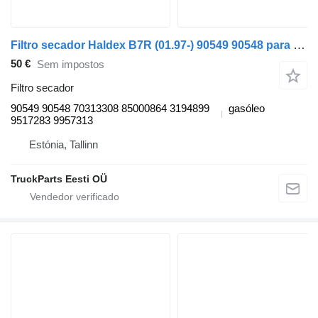
Filtro secador Haldex B7R (01.97-) 90549 90548 para autocarro Volvo B6, B7, B9, B10, B12 bus (1978-2011)
50 €
Sem impostos
Filtro secador
90549 90548 70313308 85000864 3194899
gasóleo
9517283 9957313
Estónia, Tallinn
TruckParts Eesti OÜ