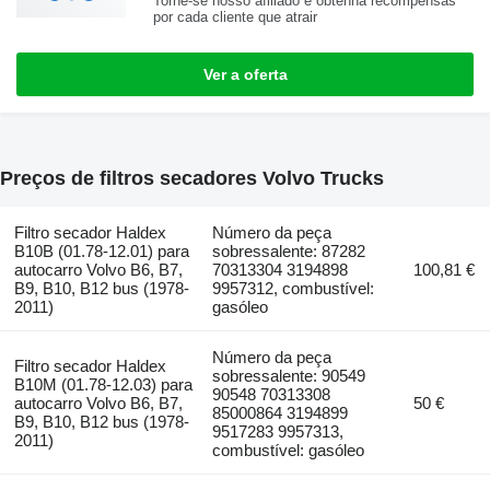
Torne-se nosso afiliado e obtenha recompensas
por cada cliente que atrair
Ver a oferta
Preços de filtros secadores Volvo Trucks
Filtro secador Haldex
Número da peça
B10B (01.78-12.01) para
sobressalente: 87282
autocarro Volvo B6, B7,
70313304 3194898
100,81 €
B9, B10, B12 bus (1978-
9957312, combustível:
2011)
gasóleo
Número da peça
Filtro secador Haldex
sobressalente: 90549
B10M (01.78-12.03) para
90548 70313308
autocarro Volvo B6, B7,
50 €
85000864 3194899
B9, B10, B12 bus (1978-
9517283 9957313,
2011)
combustível: gasóleo