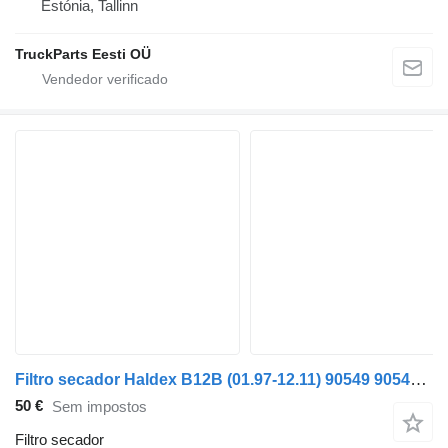
Estónia, Tallinn
TruckParts Eesti OÜ
Filtro secador Haldex B12B (01.97-12.11) 90549 90548 para autocarro Volvo B6, B7, B9, B10, B12 bus (1978-2011)
50 €
Sem impostos
Filtro secador