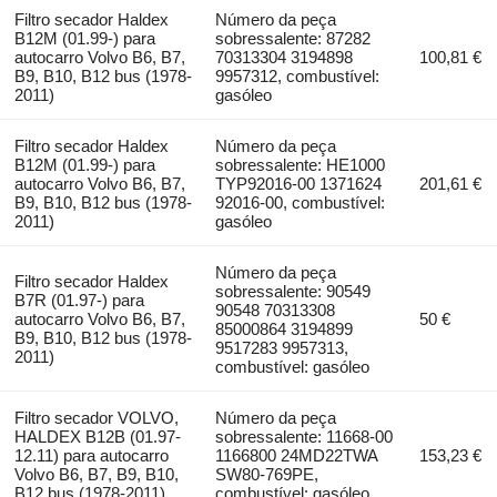
Filtro secador Haldex
Número da peça
B12M (01.99-) para
sobressalente: 87282
autocarro Volvo B6, B7,
70313304 3194898
100,81 €
B9, B10, B12 bus (1978-
9957312, combustível:
2011)
gasóleo
Filtro secador Haldex
Número da peça
B12M (01.99-) para
sobressalente: HE1000
autocarro Volvo B6, B7,
TYP92016-00 1371624
201,61 €
B9, B10, B12 bus (1978-
92016-00, combustível:
2011)
gasóleo
Número da peça
Filtro secador Haldex
sobressalente: 90549
B7R (01.97-) para
90548 70313308
autocarro Volvo B6, B7,
50 €
85000864 3194899
B9, B10, B12 bus (1978-
9517283 9957313,
2011)
combustível: gasóleo
Filtro secador VOLVO,
Número da peça
HALDEX B12B (01.97-
sobressalente: 11668-00
12.11) para autocarro
1166800 24MD22TWA
153,23 €
Volvo B6, B7, B9, B10,
SW80-769PE,
B12 bus (1978-2011)
combustível: gasóleo