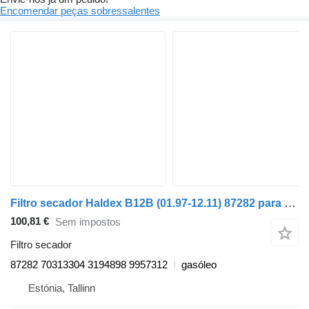
Encomendar peças sobressalentes
Filtro secador Haldex B12B (01.97-12.11) 87282 para autocarro Volvo B6, B7, B9, B10, B12 bus (1978-2011)
100,81 €
Sem impostos
Filtro secador
87282 70313304 3194898 9957312
gasóleo
Estónia, Tallinn