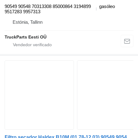
90549 90548 70313308 85000864 3194899
gasóleo
9517283 9957313
Estónia, Tallinn
TruckParts Eesti OÜ
Filtro secador Haldex B10M (01.78-12.03) 90549 90548 para autocarro Volvo B6, B7, B9, B10, B12 bus (1978-2011)