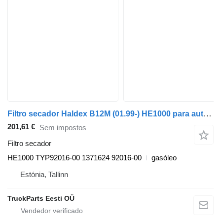
Filtro secador Haldex B12M (01.99-) HE1000 para autocarro Volvo B6, B7, B9, B10, B12 bus (1978-2011)
201,61 €
Sem impostos
Filtro secador
HE1000 TYP92016-00 1371624 92016-00
gasóleo
Estónia, Tallinn
TruckParts Eesti OÜ