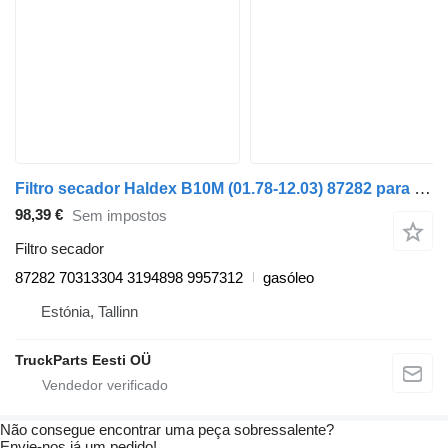
Filtro secador Haldex B10M (01.78-12.03) 87282 para autocarro Volvo B6, B7, B9, B10, B12 bus (1978-2011)
98,39 €
Sem impostos
Filtro secador
87282 70313304 3194898 9957312
gasóleo
Estónia, Tallinn
TruckParts Eesti OÜ
Não consegue encontrar uma peça sobressalente?
Envie-nos já um pedido!