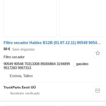
Filtro secador Haldex B12B (01.97-12.11) 90549 90548 para autocarro Volvo B6, B7, B9, B10, B12 bus (1978-2011)
50 €
Sem impostos
Filtro secador
90549 90548 70313308 85000864 3194899
gasóleo
9517283 9957313
Estónia, Tallinn
TruckParts Eesti OÜ