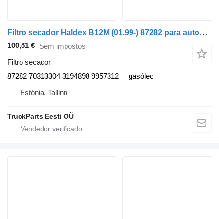
Filtro secador Haldex B12M (01.99-) 87282 para autocarro Volvo B6, B7, B9, B10, B12 bus (1978-2011)
100,81 €
Sem impostos
Filtro secador
87282 70313304 3194898 9957312
gasóleo
Estónia, Tallinn
TruckParts Eesti OÜ