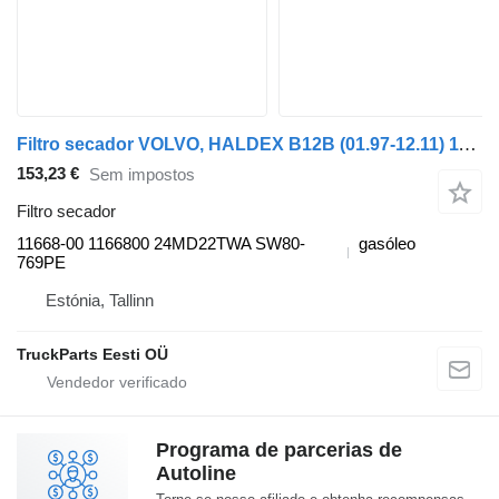
Filtro secador VOLVO, HALDEX B12B (01.97-12.11) 11668-00 para autocarro Volvo B6, B7, B9, B10, B12 bus (1978-2011)
153,23 €
Sem impostos
Filtro secador
11668-00 1166800 24MD22TWA SW80-
gasóleo
769PE
Estónia, Tallinn
TruckParts Eesti OÜ
Programa de parcerias de
Autoline