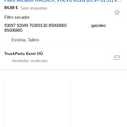
Filtro secador HALDEX, VOLVO B12B (01.97-12.11) 93097 92049 para autocarro Volvo B6, B7, B9, B10, B12 bus (1978-2011)
84,68 €
Sem impostos
Filtro secador
93097 92049 70369130 85000865
gasóleo
85006865
Estónia, Tallinn
TruckParts Eesti OÜ