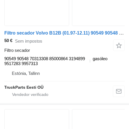
Filtro secador Volvo B12B (01.97-12.11) 90549 90548 para autocarro Volvo B6, B7, B9, B10, B12 bus (1978-2011)
50 €
Sem impostos
Filtro secador
90549 90548 70313308 85000864 3194899
gasóleo
9517283 9957313
Estónia, Tallinn
TruckParts Eesti OÜ