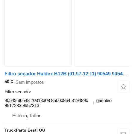
Filtro secador Haldex B12B (01.97-12.11) 90549 90548 para autocarro Volvo B6, B7, B9, B10, B12 bus (1978-2011)
50 €
Sem impostos
Filtro secador
90549 90548 70313308 85000864 3194899
gasóleo
9517283 9957313
Estónia, Tallinn
TruckParts Eesti OÜ