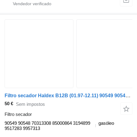
Filtro secador Haldex B12B (01.97-12.11) 90549 90548 para autocarro Volvo B6, B7, B9, B10, B12 bus (1978-2011)
50 €
Sem impostos
Filtro secador
90549 90548 70313308 85000864 3194899
gasóleo
9517283 9957313