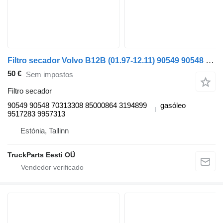
Filtro secador Volvo B12B (01.97-12.11) 90549 90548 para autocarro Volvo B6, B7, B9, B10, B12 bus (1978-2011)
50 €
Sem impostos
Filtro secador
90549 90548 70313308 85000864 3194899
gasóleo
9517283 9957313
Estónia, Tallinn
TruckParts Eesti OÜ