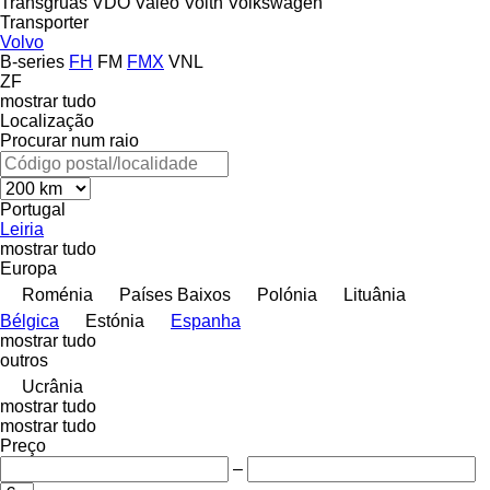
Transgruas
VDO
Valeo
Voith
Volkswagen
Transporter
Volvo
B-series
FH
FM
FMX
VNL
ZF
mostrar tudo
Localização
Procurar num raio
Portugal
Leiria
mostrar tudo
Europa
Roménia
Países Baixos
Polónia
Lituânia
Bélgica
Estónia
Espanha
mostrar tudo
outros
Ucrânia
mostrar tudo
mostrar tudo
Preço
–