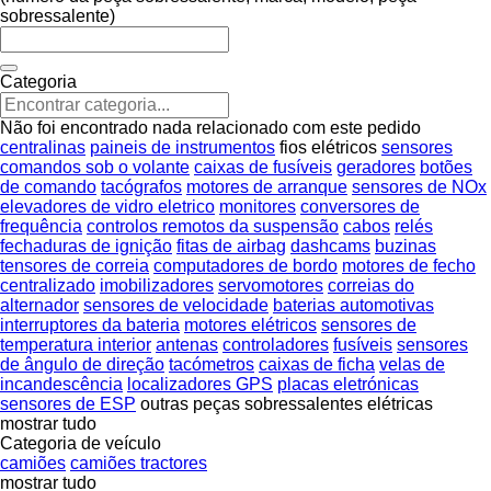
sobressalente)
Categoria
Não foi encontrado nada relacionado com este pedido
centralinas
paineis de instrumentos
fios elétricos
sensores
comandos sob o volante
caixas de fusíveis
geradores
botões
de comando
tacógrafos
motores de arranque
sensores de NOx
elevadores de vidro eletrico
monitores
conversores de
frequência
controlos remotos da suspensão
cabos
relés
fechaduras de ignição
fitas de airbag
dashcams
buzinas
tensores de correia
computadores de bordo
motores de fecho
centralizado
imobilizadores
servomotores
correias do
alternador
sensores de velocidade
baterias automotivas
interruptores da bateria
motores elétricos
sensores de
temperatura interior
antenas
controladores
fusíveis
sensores
de ângulo de direção
tacómetros
caixas de ficha
velas de
incandescência
localizadores GPS
placas eletrónicas
sensores de ESP
outras peças sobressalentes elétricas
mostrar tudo
Categoria de veículo
camiões
camiões tractores
mostrar tudo