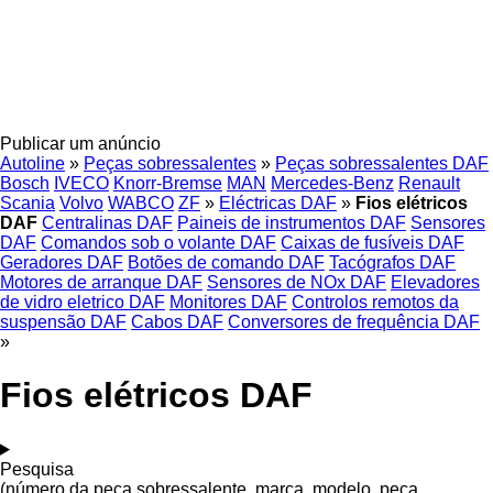
Publicar um anúncio
Autoline
»
Peças sobressalentes
»
Peças sobressalentes DAF
Bosch
IVECO
Knorr-Bremse
MAN
Mercedes-Benz
Renault
Scania
Volvo
WABCO
ZF
»
Eléctricas DAF
»
Fios elétricos
DAF
Centralinas DAF
Paineis de instrumentos DAF
Sensores
DAF
Comandos sob o volante DAF
Caixas de fusíveis DAF
Geradores DAF
Botões de comando DAF
Tacógrafos DAF
Motores de arranque DAF
Sensores de NOx DAF
Elevadores
de vidro eletrico DAF
Monitores DAF
Controlos remotos da
suspensão DAF
Cabos DAF
Conversores de frequência DAF
»
Fios elétricos DAF
Pesquisa
(número da peça sobressalente, marca, modelo, peça