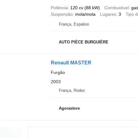
Potência
120 cv (88 kW)
Combustível
gas
Suspensão
mola/mola
Lugares
3
Tipo 
França, Espalion
AUTO PIÈCE BURGUIÈRE
Renault MASTER
Furgão
2003
França, Rodez
Agorastore