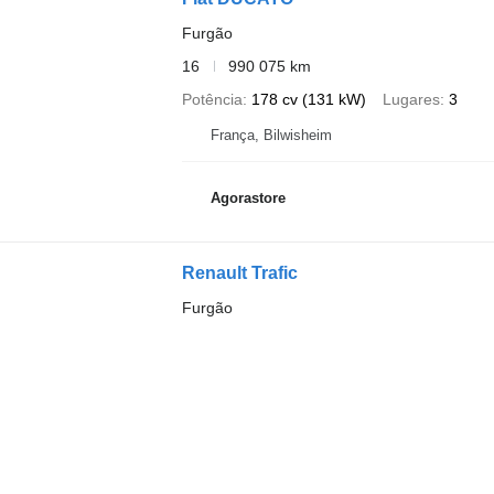
Furgão
16
990 075 km
Potência
178 cv (131 kW)
Lugares
3
França, Bilwisheim
Agorastore
Renault Trafic
Furgão