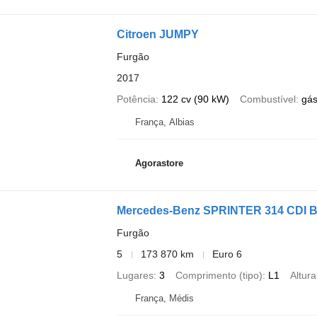
Citroen JUMPY
Furgão
2017
Potência
122 cv (90 kW)
Combustível
gá
França, Albias
Agorastore
Mercedes-Benz SPRINTER 314 CDI 
Furgão
5
173 870 km
Euro 6
Lugares
3
Comprimento (tipo)
L1
Altura
França, Médis