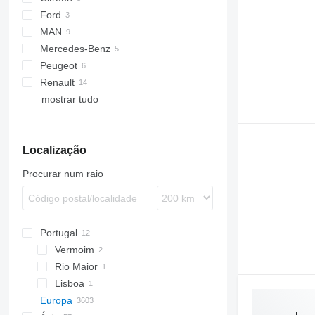
Ford
Jumper
Ducato
MAN
Jumpy
Scudo
Transit
Daily
Mercedes-Benz
TGE
Peugeot
Sprinter
NV
Movano
Renault
Boxer
mostrar tudo
Expert
Master
Caravelle
Trafic
Localização
Procurar num raio
Portugal
Vermoim
Rio Maior
Lisboa
Europa