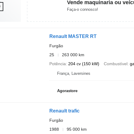
Vende maquinaria ou veíc
Faça-o connosco!
Renault MASTER RT
Furgão
25
263 000 km
Potência
204 cv (150 kW)
Combustível
g
França, Laversines
Agorastore
Renault trafic
Furgão
1988
95 000 km