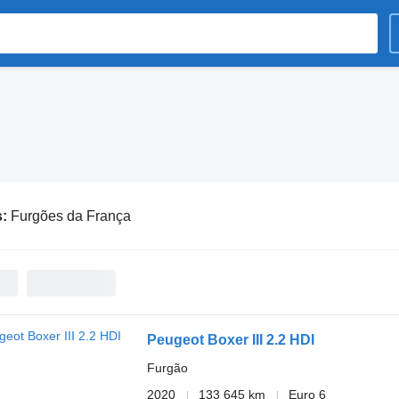
s:
Furgões da França
Peugeot Boxer III 2.2 HDI
Furgão
2020
133 645 km
Euro 6