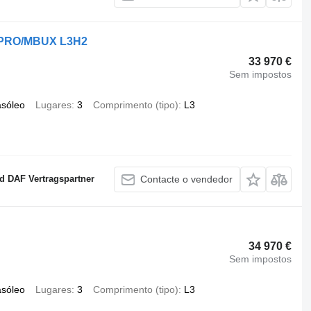
A/PRO/MBUX L3H2
33 970 €
Sem impostos
asóleo
Lugares
3
Comprimento (tipo)
L3
 DAF Vertragspartner
Contacte o vendedor
34 970 €
Sem impostos
asóleo
Lugares
3
Comprimento (tipo)
L3