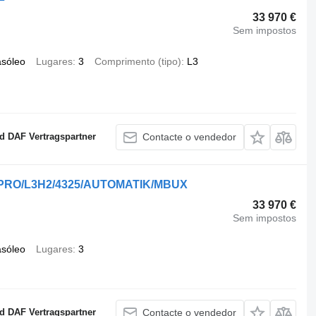
33 970 €
Sem impostos
asóleo
Lugares
3
Comprimento (tipo)
L3
 DAF Vertragspartner
Contacte o vendedor
KA/PRO/L3H2/4325/AUTOMATIK/MBUX
33 970 €
Sem impostos
asóleo
Lugares
3
 DAF Vertragspartner
Contacte o vendedor