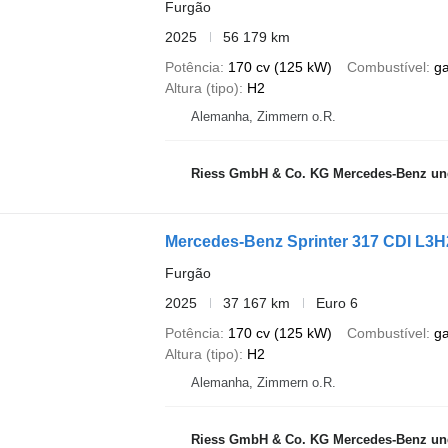
Furgão
2025
56 179 km
Potência
170 cv (125 kW)
Combustível
g
Altura (tipo)
H2
Alemanha, Zimmern o.R.
Riess GmbH & Co. KG Mercedes-Benz und
Mercedes-Benz Sprinter 317 CDI L3H
Furgão
2025
37 167 km
Euro 6
Potência
170 cv (125 kW)
Combustível
g
Altura (tipo)
H2
Alemanha, Zimmern o.R.
Riess GmbH & Co. KG Mercedes-Benz und