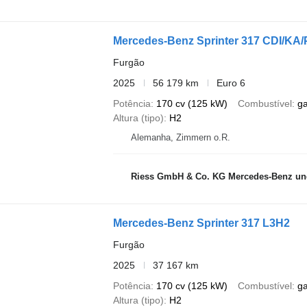
Mercedes-Benz Sprinter 317 CDI/K
Furgão
2025
56 179 km
Euro 6
Potência
170 cv (125 kW)
Combustível
g
Altura (tipo)
H2
Alemanha, Zimmern o.R.
Riess GmbH & Co. KG Mercedes-Benz und
Mercedes-Benz Sprinter 317 L3H2
Furgão
2025
37 167 km
Potência
170 cv (125 kW)
Combustível
g
Altura (tipo)
H2