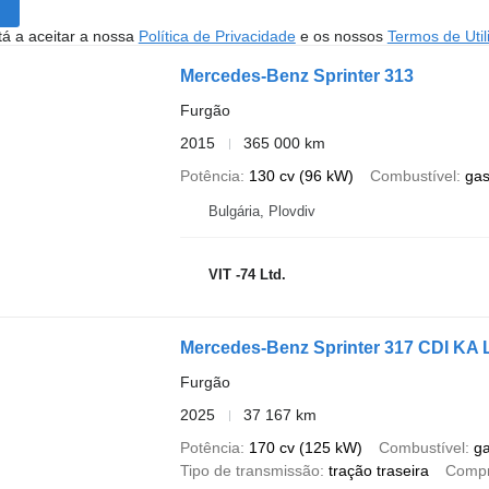
stá a aceitar a nossa
Política de Privacidade
e os nossos
Termos de Util
Mercedes-Benz Sprinter 313
Furgão
2015
365 000 km
Potência
130 cv (96 kW)
Combustível
gas
Bulgária, Plovdiv
VIT -74 Ltd.
Mercedes-Benz Sprinter 317 CDI KA
Furgão
2025
37 167 km
Potência
170 cv (125 kW)
Combustível
g
Tipo de transmissão
tração traseira
Compr