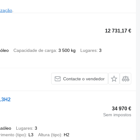
ização
.
12 731,17 €
óleo
Capacidade de carga
3 500 kg
Lugares
3
Contacte o vendedor
 L3H2
34 970 €
Sem impostos
asóleo
Lugares
3
imento (tipo)
L3
Altura (tipo)
H2