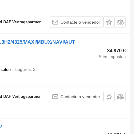
 DAF Vertragspartner
Contacte o vendedor
A/L3H2/4325/MAXI/MBUX/NAVI/AUT
34 970 €
Sem impostos
asóleo
Lugares
3
 DAF Vertragspartner
Contacte o vendedor
2