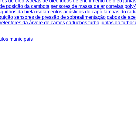
res de óleo
varetas de óleo
tubos de enchimento de óleo
junta
de posição da cambota
sensores de massa de ar
correias poly
quilhos da biela
isolamentos acústicos do capô
tampas do radi
ibuição
sensores de pressão de sobrealimentação
cabos de ace
retentores da árvore de cames
cartuchos turbo
juntas do turbo
ulos municipais