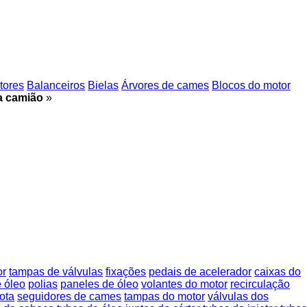
tores
Balanceiros
Bielas
Árvores de cames
Blocos do motor
ra camião
»
or
tampas de válvulas
fixações
pedais de acelerador
caixas do
e óleo
polias
paneles de óleo
volantes do motor
recirculação
ota
seguidores de cames
tampas do motor
válvulas dos