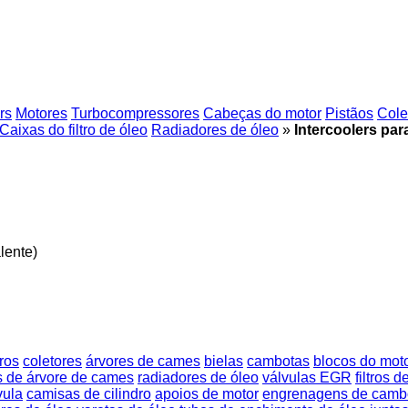
rs
Motores
Turbocompressores
Cabeças do motor
Pistãos
Cole
Caixas do filtro de óleo
Radiadores de óleo
»
Intercoolers pa
lente)
ros
coletores
árvores de cames
bielas
cambotas
blocos do mot
 de árvore de cames
radiadores de óleo
válvulas EGR
filtros d
vula
camisas de cilindro
apoios de motor
engrenagens de camb