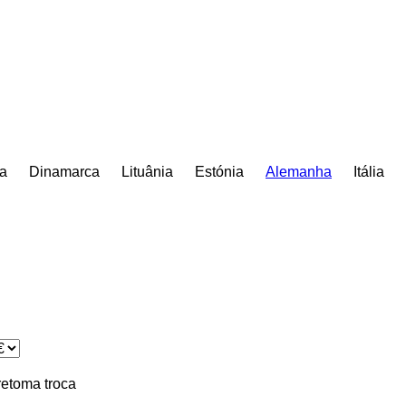
ia
Dinamarca
Lituânia
Estónia
Alemanha
Itália
retoma
troca