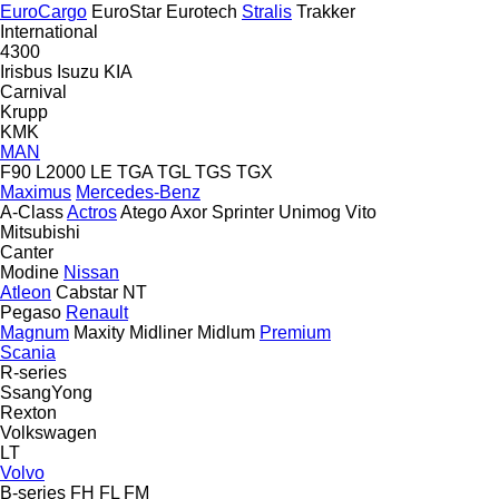
EuroCargo
EuroStar
Eurotech
Stralis
Trakker
International
4300
Irisbus
Isuzu
KIA
Carnival
Krupp
KMK
MAN
F90
L2000
LE
TGA
TGL
TGS
TGX
Maximus
Mercedes-Benz
A-Class
Actros
Atego
Axor
Sprinter
Unimog
Vito
Mitsubishi
Canter
Modine
Nissan
Atleon
Cabstar
NT
Pegaso
Renault
Magnum
Maxity
Midliner
Midlum
Premium
Scania
R-series
SsangYong
Rexton
Volkswagen
LT
Volvo
B-series
FH
FL
FM