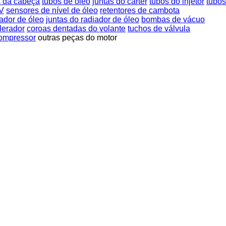
s da cabeça
tubos de óleo
juntas do cárter
tubos do injetor
tubos
-V
sensores de nível de óleo
retentores de cambota
ador de óleo
juntas do radiador de óleo
bombas de vácuo
lerador
coroas dentadas do volante
tuchos de válvula
compressor
outras peças do motor