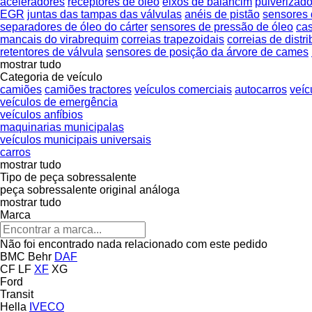
aceleradores
receptores de óleo
eixos de balancim
pulverizado
EGR
juntas das tampas das válvulas
anéis de pistão
sensores 
separadores de óleo do cárter
sensores de pressão de óleo
cas
mancais do virabrequim
correias trapezoidais
correias de distr
retentores de válvula
sensores de posição da árvore de cames
mostrar tudo
Categoria de veículo
camiões
camiões tractores
veículos comerciais
autocarros
veíc
veículos de emergência
veículos anfíbios
maquinarias municipalas
veículos municipais universais
carros
mostrar tudo
Tipo de peça sobressalente
peça sobressalente original
análoga
mostrar tudo
Marca
Não foi encontrado nada relacionado com este pedido
BMC
Behr
DAF
CF
LF
XF
XG
Ford
Transit
Hella
IVECO