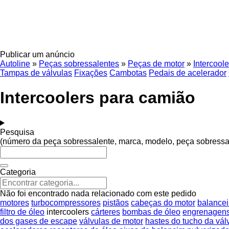
Publicar um anúncio
Autoline
»
Peças sobressalentes
»
Peças de motor
»
Intercoole
Tampas de válvulas
Fixações
Cambotas
Pedais de acelerador
Intercoolers para camião
Pesquisa
(número da peça sobressalente, marca, modelo, peça sobressa
Categoria
Não foi encontrado nada relacionado com este pedido
motores
turbocompressores
pistãos
cabeças do motor
balancei
filtro de óleo
intercoolers
cárteres
bombas de óleo
engrenagens
dos gases de escape
válvulas de motor
hastes do tucho da vál