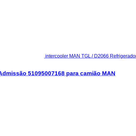
intercooler MAN TGL / D2066 Refrigerad
Ar Admissão 51095007168 para camião MAN