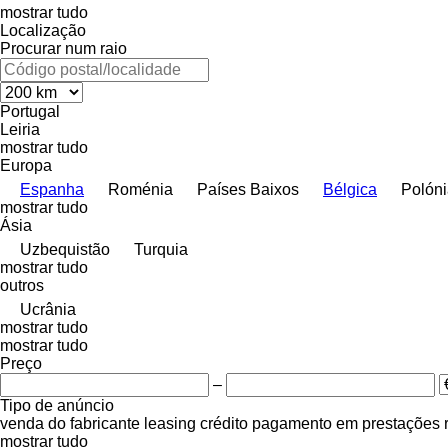
mostrar tudo
Localização
Procurar num raio
Portugal
Leiria
mostrar tudo
Europa
Espanha
Roménia
Países Baixos
Bélgica
Polón
mostrar tudo
Ásia
Uzbequistão
Turquia
mostrar tudo
outros
Ucrânia
mostrar tudo
mostrar tudo
Preço
–
Tipo de anúncio
venda
do fabricante
leasing
crédito
pagamento em prestações
mostrar tudo