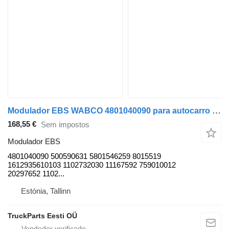
Modulador EBS WABCO 4801040090 para autocarro Solaris Urbino, Alpino, Vacanza (1999-)
168,55 €
Sem impostos
Modulador EBS
4801040090 500590631 5801546259 8015519
1612935610103 1102732030 11167592 759010012
20297652 1102...
Estónia, Tallinn
TruckParts Eesti OÜ