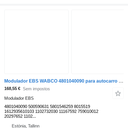
Modulador EBS WABCO 4801040090 para autocarro Solaris Urbino, Alpino, Vacanza (1999-)
168,55 €
Sem impostos
Modulador EBS
4801040090 500590631 5801546259 8015519
1612935610103 1102732030 11167592 759010012
20297652 1102...
Estónia, Tallinn