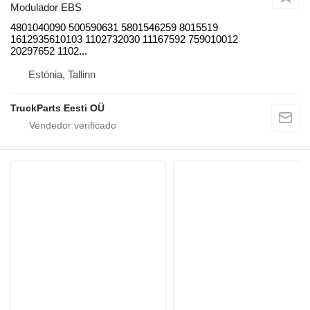
Modulador EBS
4801040090 500590631 5801546259 8015519
1612935610103 1102732030 11167592 759010012
20297652 1102...
Estónia, Tallinn
TruckParts Eesti OÜ