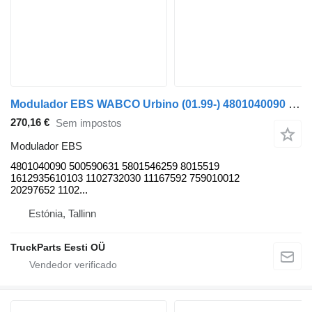
Modulador EBS WABCO Urbino (01.99-) 4801040090 para autocarro Solaris Urbino, Alpino, Vacanza (1999-)
270,16 €
Sem impostos
Modulador EBS
4801040090 500590631 5801546259 8015519
1612935610103 1102732030 11167592 759010012
20297652 1102...
Estónia, Tallinn
TruckParts Eesti OÜ