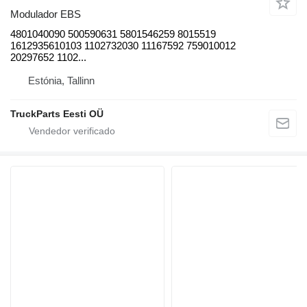
Modulador EBS
4801040090 500590631 5801546259 8015519
1612935610103 1102732030 11167592 759010012
20297652 1102...
Estónia, Tallinn
TruckParts Eesti OÜ