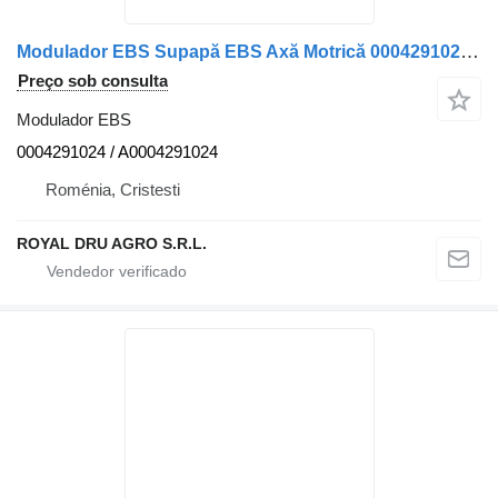
Modulador EBS Supapă EBS Axă Motrică 0004291024 para camião Solaris 0004291024/A0004291024
Preço sob consulta
Modulador EBS
0004291024 / A0004291024
Roménia, Cristesti
ROYAL DRU AGRO S.R.L.