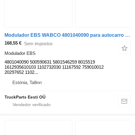
Modulador EBS WABCO 4801040090 para autocarro Solaris Urbino, Alpino, Vacanza (1999-)
168,55 €
Sem impostos
Modulador EBS
4801040090 500590631 5801546259 8015519
1612935610103 1102732030 11167592 759010012
20297652 1102...
Estónia, Tallinn
TruckParts Eesti OÜ