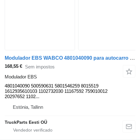
Modulador EBS WABCO 4801040090 para autocarro Solaris Urbino, Alpino, Vacanza (1999-)
168,55 €
Sem impostos
Modulador EBS
4801040090 500590631 5801546259 8015519
1612935610103 1102732030 11167592 759010012
20297652 1102...
Estónia, Tallinn
TruckParts Eesti OÜ