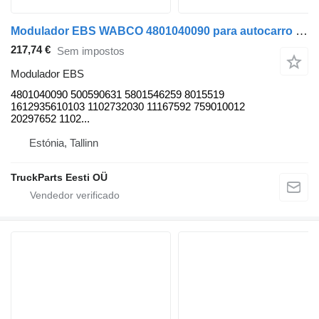
Modulador EBS WABCO 4801040090 para autocarro Solaris Urbino, Alpino, Vacanza (1999-)
217,74 €
Sem impostos
Modulador EBS
4801040090 500590631 5801546259 8015519
1612935610103 1102732030 11167592 759010012
20297652 1102...
Estónia, Tallinn
TruckParts Eesti OÜ