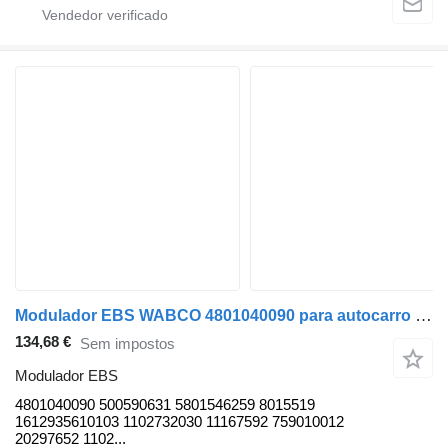
Modulador EBS WABCO 4801040090 para autocarro Solaris Urbino
134,68 €
Sem impostos
Modulador EBS
4801040090 500590631 5801546259 8015519
1612935610103 1102732030 11167592 759010012
20297652 1102...