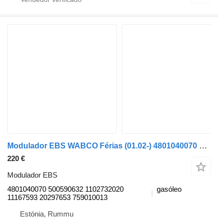
Modulador EBS WABCO Férias (01.02-) 4801040070 para autocarro Solaris Urbino, Alpino, Vacanza (1999-)
220 €
Modulador EBS
4801040070 500590632 1102732020
gasóleo
11167593 20297653 759010013
Estónia, Rummu