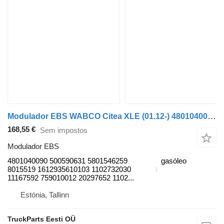
Modulador EBS WABCO Citea XLE (01.12-) 4801040090 para autocarro Solaris Citea XLE, SLE (2012-)
168,55 €
Sem impostos
Modulador EBS
4801040090 500590631 5801546259
gasóleo
8015519 1612935610103 1102732030
11167592 759010012 20297652 1102...
Estónia, Tallinn
TruckParts Eesti OÜ