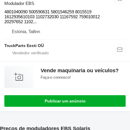
Modulador EBS
4801040090 500590631 5801546259 8015519
1612935610103 1102732030 11167592 759010012
20297652 1102...
Estónia, Tallinn
TruckParts Eesti OÜ
Vende maquinaria ou veículos?
Faça-o connosco!
Publicar um anúncio
Preços de moduladores EBS Solaris