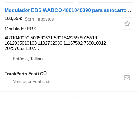
Modulador EBS WABCO 4801040090 para autocarro Solaris Urbino, Alpino, Vacanza (1999-)
168,55 €
Sem impostos
Modulador EBS
4801040090 500590631 5801546259 8015519
1612935610103 1102732030 11167592 759010012
20297652 1102...
Estónia, Tallinn
TruckParts Eesti OÜ