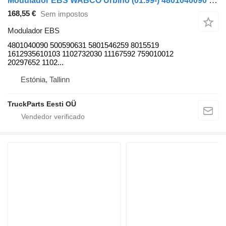
Modulador EBS WABCO Urbino (01.99-) 4801040090 para autocarro Solaris Urbino, Alpino, Vacanza (1999-)
168,55 €
Sem impostos
Modulador EBS
4801040090 500590631 5801546259 8015519
1612935610103 1102732030 11167592 759010012
20297652 1102...
Estónia, Tallinn
TruckParts Eesti OÜ