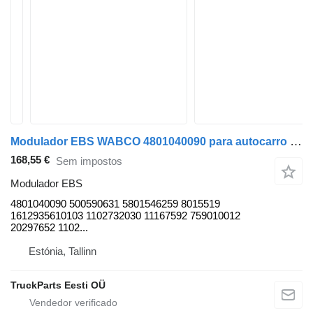
Modulador EBS WABCO 4801040090 para autocarro Solaris Urbino (01.99-)
168,55 €
Sem impostos
Modulador EBS
4801040090 500590631 5801546259 8015519
1612935610103 1102732030 11167592 759010012
20297652 1102...
Estónia, Tallinn
TruckParts Eesti OÜ