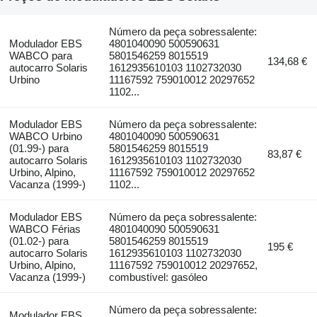
Número da peça sobressalente:
Modulador EBS
4801040090 500590631
WABCO para
5801546259 8015519
134,68 €
autocarro Solaris
1612935610103 1102732030
Urbino
11167592 759010012 20297652
1102...
Modulador EBS
Número da peça sobressalente:
WABCO Urbino
4801040090 500590631
(01.99-) para
5801546259 8015519
83,87 €
autocarro Solaris
1612935610103 1102732030
Urbino, Alpino,
11167592 759010012 20297652
Vacanza (1999-)
1102...
Modulador EBS
Número da peça sobressalente:
WABCO Férias
4801040090 500590631
(01.02-) para
5801546259 8015519
195 €
autocarro Solaris
1612935610103 1102732030
Urbino, Alpino,
11167592 759010012 20297652,
Vacanza (1999-)
combustível: gasóleo
Número da peça sobressalente:
Modulador EBS