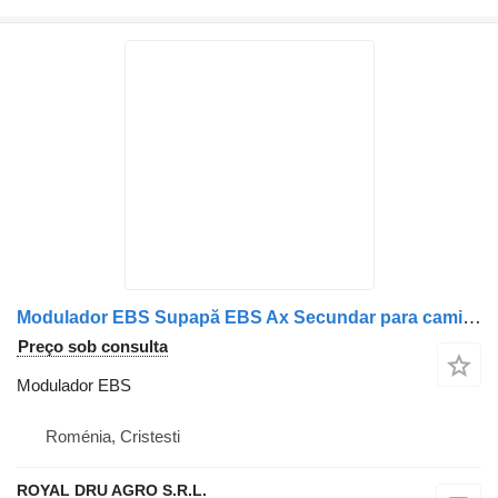
Modulador EBS Supapă EBS Ax Secundar para camião Solaris 8015520 500590632 11167593 20297653 1102732020 759010013 3800040070 1102-732-020-14
Preço sob consulta
Modulador EBS
Roménia, Cristesti
ROYAL DRU AGRO S.R.L.