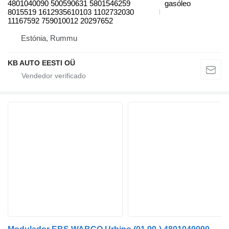
4801040090 500590631 5801546259
gasóleo
8015519 1612935610103 1102732030
11167592 759010012 20297652
Estónia, Rummu
KB AUTO EESTI OÜ