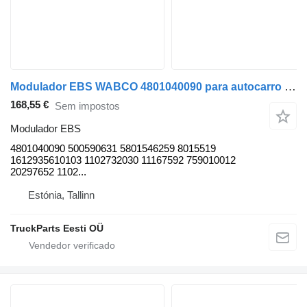
Modulador EBS WABCO 4801040090 para autocarro Solaris Urbino, Alpino, Vacanza (1999-)
168,55 €
Sem impostos
Modulador EBS
4801040090 500590631 5801546259 8015519
1612935610103 1102732030 11167592 759010012
20297652 1102...
Estónia, Tallinn
TruckParts Eesti OÜ