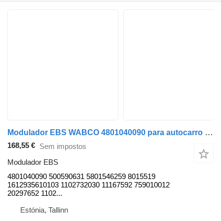
Modulador EBS WABCO 4801040090 para autocarro Solaris Urbino, Alpino, Vacanza (1999-)
168,55 €
Sem impostos
Modulador EBS
4801040090 500590631 5801546259 8015519
1612935610103 1102732030 11167592 759010012
20297652 1102...
Estónia, Tallinn