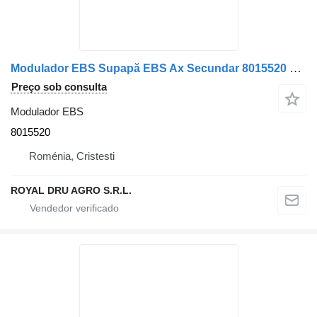
Modulador EBS Supapă EBS Ax Secundar 8015520 para camião Solaris Cod 500590632 11167593 20297653 1102732020 759010013 3800040070 1102-732-020-13
Preço sob consulta
Modulador EBS
8015520
Roménia, Cristesti
ROYAL DRU AGRO S.R.L.