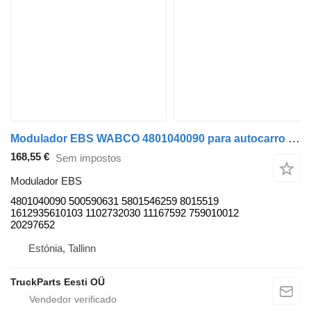
Modulador EBS WABCO 4801040090 para autocarro Solaris Urbino, Alpino, Vacanza (1999-)
168,55 €
Sem impostos
Modulador EBS
4801040090 500590631 5801546259 8015519
1612935610103 1102732030 11167592 759010012
20297652
Estónia, Tallinn
TruckParts Eesti OÜ