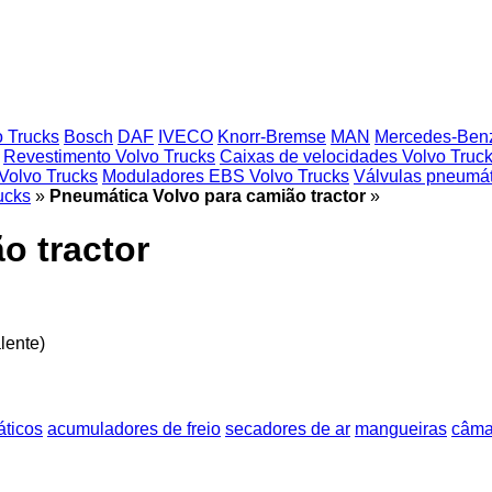
o Trucks
Bosch
DAF
IVECO
Knorr-Bremse
MAN
Mercedes-Ben
Revestimento Volvo Trucks
Caixas de velocidades Volvo Truc
Volvo Trucks
Moduladores EBS Volvo Trucks
Válvulas pneumát
ucks
»
Pneumática Volvo para camião tractor
»
o tractor
lente)
ticos
acumuladores de freio
secadores de ar
mangueiras
câmar