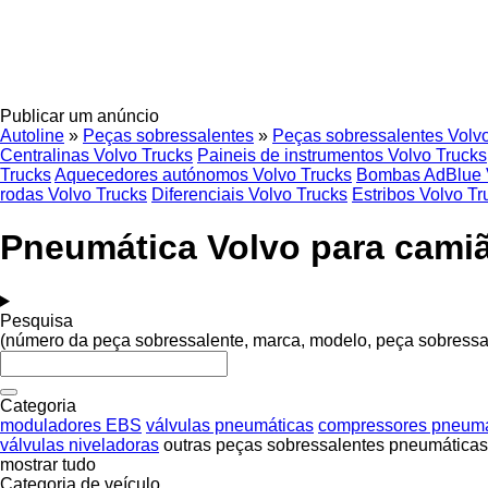
Publicar um anúncio
Autoline
»
Peças sobressalentes
»
Peças sobressalentes Volv
Centralinas Volvo Trucks
Paineis de instrumentos Volvo Trucks
Trucks
Aquecedores autónomos Volvo Trucks
Bombas AdBlue 
rodas Volvo Trucks
Diferenciais Volvo Trucks
Estribos Volvo Tr
Pneumática Volvo para camiã
Pesquisa
(número da peça sobressalente, marca, modelo, peça sobressa
Categoria
moduladores EBS
válvulas pneumáticas
compressores pneumá
válvulas niveladoras
outras peças sobressalentes pneumáticas
mostrar tudo
Categoria de veículo