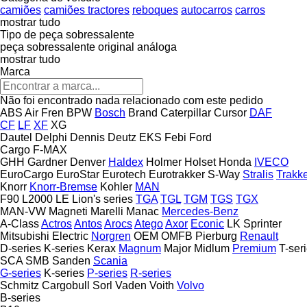
camiões
camiões tractores
reboques
autocarros
carros
mostrar tudo
Tipo de peça sobressalente
peça sobressalente original
análoga
mostrar tudo
Marca
Não foi encontrado nada relacionado com este pedido
ABS
Air Fren
BPW
Bosch
Brand
Caterpillar
Cursor
DAF
CF
LF
XF
XG
Dautel
Delphi
Dennis
Deutz
EKS
Febi
Ford
Cargo
F-MAX
GHH
Gardner Denver
Haldex
Holmer
Holset
Honda
IVECO
EuroCargo
EuroStar
Eurotech
Eurotrakker
S-Way
Stralis
Trakk
Knorr
Knorr-Bremse
Kohler
MAN
F90
L2000
LE
Lion's series
TGA
TGL
TGM
TGS
TGX
MAN-VW
Magneti Marelli
Manac
Mercedes-Benz
A-Class
Actros
Antos
Arocs
Atego
Axor
Econic
LK
Sprinter
Mitsubishi Electric
Norgren
OEM
OMFB
Pierburg
Renault
D-series
K-series
Kerax
Magnum
Major
Midlum
Premium
T-ser
SCA
SMB
Sanden
Scania
G-series
K-series
P-series
R-series
Schmitz Cargobull
Sorl
Vaden
Voith
Volvo
B-series