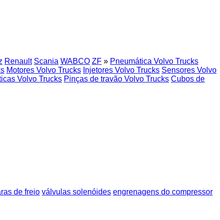
z
Renault
Scania
WABCO
ZF
»
Pneumática Volvo Trucks
ks
Motores Volvo Trucks
Injetores Volvo Trucks
Sensores Volvo
icas Volvo Trucks
Pinças de travão Volvo Trucks
Cubos de
as de freio
válvulas solenóides
engrenagens do compressor