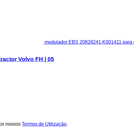
modulador EBS 20828241,K001411 para ca
actor Volvo FH | 05
os nossos
Termos de Utilização
.