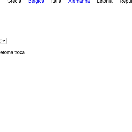
a
Grécia
Bélgica
Itália
Alemanha
Letônia
Repúb
retoma
troca