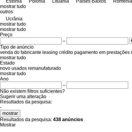
Estónia
Polónia
Lituânia
Países Baixos
Roméni
mostrar tudo
outros
Ucrânia
mostrar tudo
mostrar tudo
Preço
–
Tipo de anúncio
venda
do fabricante
leasing
crédito
pagamento em prestações
mostrar tudo
Estado
novo
usados
remanufaturado
mostrar tudo
Ano
–
Não existem filtros suficientes?
Sugerir uma alteração
Resultados da pesquisa:
-
mostrar
Resultados da pesquisa:
438 anúncios
Mostrar