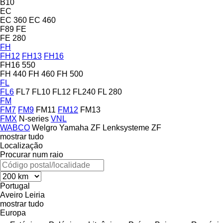
B10
EC
EC 360
EC 460
F89
FE
FE 280
FH
FH12
FH13
FH16
FH16 550
FH 440
FH 460
FH 500
FL
FL6
FL7
FL10
FL12
FL240
FL 280
FM
FM7
FM9
FM11
FM12
FM13
FMX
N-series
VNL
WABCO
Welgro
Yamaha
ZF Lenksysteme
ZF
mostrar tudo
Localização
Procurar num raio
Portugal
Aveiro
Leiria
mostrar tudo
Europa