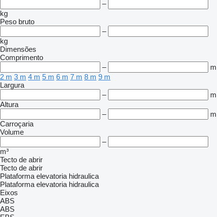
–
kg
Peso bruto
–
kg
Dimensões
Comprimento
–
m
2 m
3 m
4 m
5 m
6 m
7 m
8 m
9 m
Largura
–
m
Altura
–
m
Carroçaria
Volume
–
m³
Tecto de abrir
Tecto de abrir
Plataforma elevatoria hidraulica
Plataforma elevatoria hidraulica
Eixos
ABS
ABS