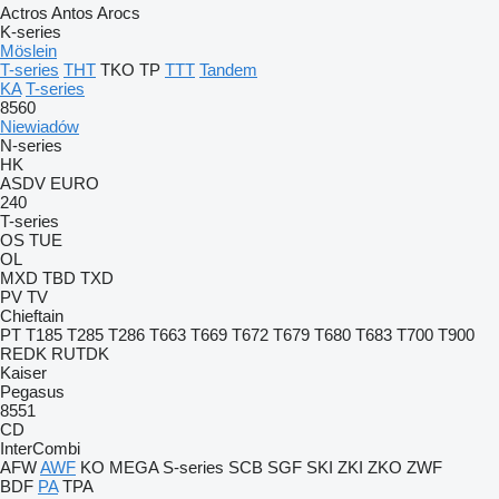
Actros
Antos
Arocs
K-series
Möslein
T-series
THT
TKO
TP
TTT
Tandem
KA
T-series
8560
Niewiadów
N-series
HK
ASDV
EURO
240
T-series
OS
TUE
OL
MXD
TBD
TXD
PV
TV
Chieftain
PT
T185
T285
T286
T663
T669
T672
T679
T680
T683
T700
T900
REDK
RUTDK
Kaiser
Pegasus
8551
CD
InterCombi
AFW
AWF
KO
MEGA
S-series
SCB
SGF
SKI
ZKI
ZKO
ZWF
BDF
PA
TPA