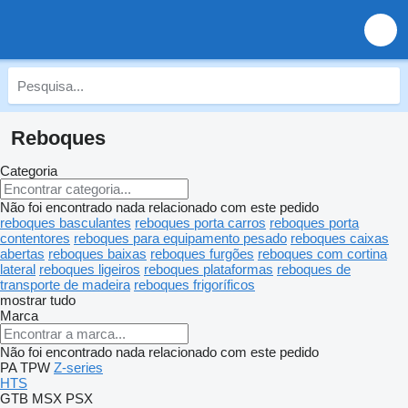
Reboques
Categoria
Não foi encontrado nada relacionado com este pedido
reboques basculantes
reboques porta carros
reboques porta
contentores
reboques para equipamento pesado
reboques caixas
abertas
reboques baixas
reboques furgões
reboques com cortina
lateral
reboques ligeiros
reboques plataformas
reboques de
transporte de madeira
reboques frigoríficos
mostrar tudo
Marca
Não foi encontrado nada relacionado com este pedido
PA
TPW
Z-series
HTS
GTB
MSX
PSX