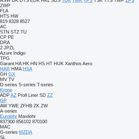
ASW
DK
DTS
EDK
HKL
SDS
TDK
TMK
TPS
TSK
TTS
TWP
ZPS
ZWP
FLA
HTS
HW
819
8328
8527
AC
STN
STZ
TU
CP
PE
DRA
2 JPZL
Azure
Indigo
TPG
Garant
HA
HK
HN
HS
HT
HUK
Xanthos Aero
HAR
HMA
HSA
GH
GX
MV
TV
D-series
S-series
T-series
Krone
ADP
AZ
Profi Liner
SD
ZZ
GP
AW
YWE
ZFHB
ZK
ZW
A-series
Eurolohr
Maxilohr
837300
856102
870100
MAC
G-series
MZDA
SL