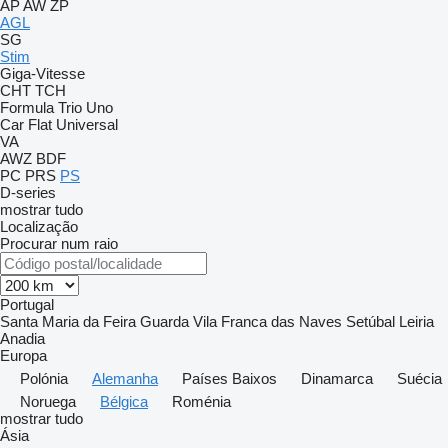
AP
AW
ZP
AGL
SG
Stim
Giga-Vitesse
CHT
TCH
Formula
Trio
Uno
Car Flat
Universal
VA
AWZ
BDF
PC
PRS
PS
D-series
mostrar tudo
Localização
Procurar num raio
Portugal
Santa Maria da Feira
Guarda
Vila Franca das Naves
Setúbal
Leiria
Anadia
Europa
Polónia
Alemanha
Países Baixos
Dinamarca
Suécia
Noruega
Bélgica
Roménia
mostrar tudo
Ásia