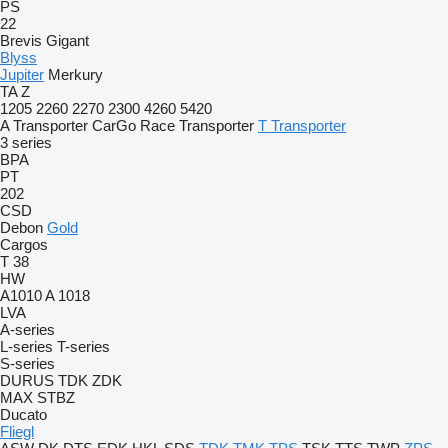
PS
22
Brevis
Gigant
Blyss
Jupiter
Merkury
TA
Z
1205
2260
2270
2300
4260
5420
A Transporter
CarGo
Race Transporter
T Transporter
3 series
BPA
PT
202
CSD
Debon
Gold
Cargos
T 38
HW
A1010
A 1018
LVA
A-series
L-series
T-series
S-series
DURUS
TDK
ZDK
MAX
STBZ
Ducato
Fliegl