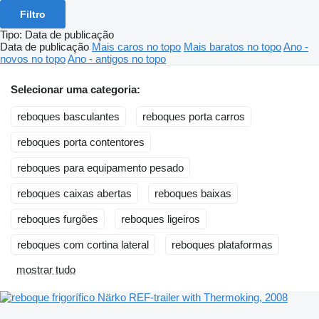
Filtro
Tipo
:
Data de publicação
Data de publicação
Mais caros no topo
Mais baratos no topo
Ano -
novos no topo
Ano - antigos no topo
Selecionar uma categoria:
reboques basculantes
reboques porta carros
reboques porta contentores
reboques para equipamento pesado
reboques caixas abertas
reboques baixas
reboques furgões
reboques ligeiros
reboques com cortina lateral
reboques plataformas
mostrar tudo