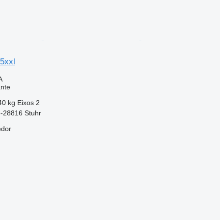
5xxl
A
nte
40 kg
Eixos
2
-28816 Stuhr
edor