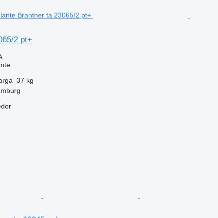
065/2 pt+
A
nte
arga
37 kg
amburg
edor