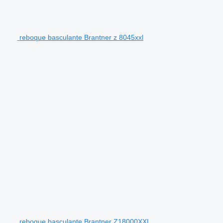
reboque basculante Brantner z 8045xxl
reboque basculante Brantner Z18000XXL