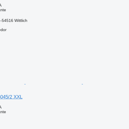
A
nte
54516 Wittlich
edor
6045/2 XXL
A
nte