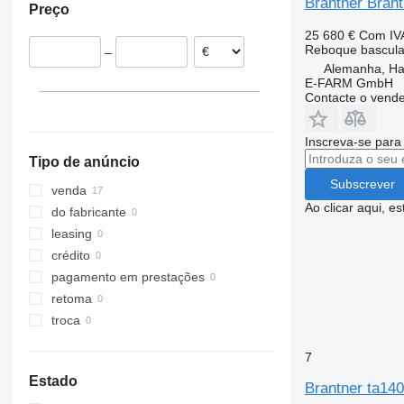
Brantner Brant
Preço
25 680 €
Com IV
Reboque bascula
–
Alemanha, H
E-FARM GmbH
Contacte o vend
Inscreva-se para
Tipo de anúncio
Subscrever
venda
Ao clicar aqui, e
do fabricante
leasing
crédito
pagamento em prestações
retoma
troca
7
Estado
Brantner ta14