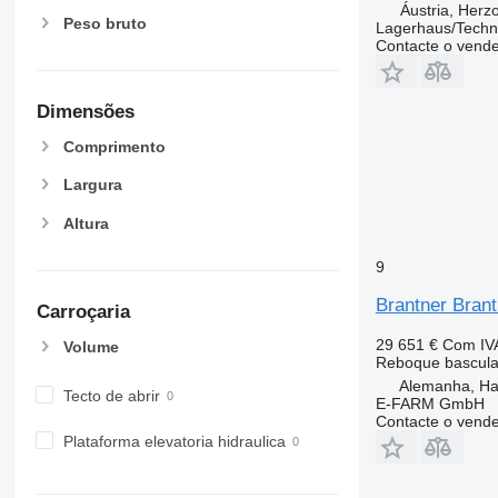
Áustria, Her
Peso bruto
Lagerhaus/Techn
Contacte o vend
Dimensões
Comprimento
Largura
Altura
9
Brantner Bran
Carroçaria
29 651 €
Com IV
Volume
Reboque bascula
Alemanha, H
Tecto de abrir
E-FARM GmbH
Contacte o vend
Plataforma elevatoria hidraulica