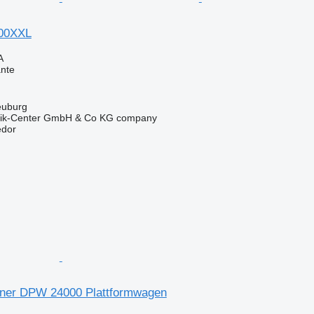
000XXL
A
nte
euburg
nik-Center GmbH & Co KG company
edor
tner DPW 24000 Plattformwagen