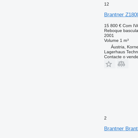
12
Brantner Z18
15 800 €
Com IV
Reboque bascula
2001
Volume
1 m³
Áustria, Korn
Lagerhaus Tech
Contacte o vend
2
Brantner Bran