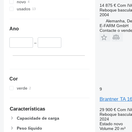
novo
14 875 €
Com IV
usados
Reboque bascula
2004
Alemanha, De-
E-FARM GmbH
Ano
Contacte o vend
–
Cor
verde
9
Brantner TA 1
Características
29 900 €
Com IV
Reboque bascula
Capacidade de carga
2024
Estado
novo
Peso líquido
Volume
20 m³