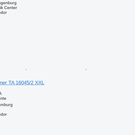
zogenburg
ik Center
edor
tner TA 16045/2 XXL
A
nte
amburg
edor