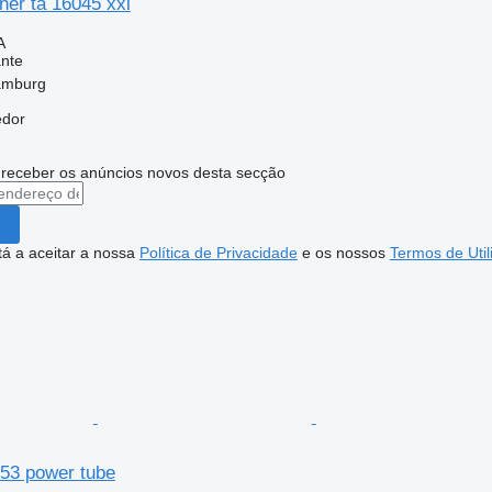
ner ta 16045 xxl
A
nte
amburg
edor
 receber os anúncios novos desta secção
stá a aceitar a nossa
Política de Privacidade
e os nossos
Termos de Util
053 power tube