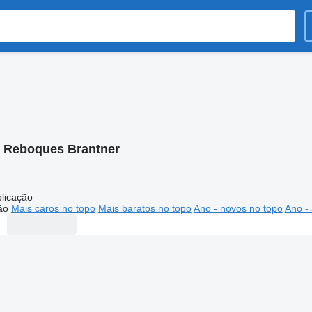
:
Reboques Brantner
licação
ão
Mais caros no topo
Mais baratos no topo
Ano - novos no topo
Ano - 