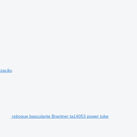
ização
.
reboque basculante Brantner ta14053 power tube