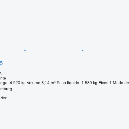
35
A
nte
arga
4 920 kg
Volume
3,14 m³
Peso líquido
1 580 kg
Eixos
1
Modo de
amburg
edor