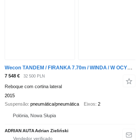
Wecon TANDEM / FIRANKA 7.70m / WINDA / W OCYNKU /
7 548 €
32 500 PLN
Reboque com cortina lateral
2015
Suspensão
pneumática/pneumática
Eixos
2
Polónia, Nowa Słupia
ADRIAN AUTA Adrian Zieliński