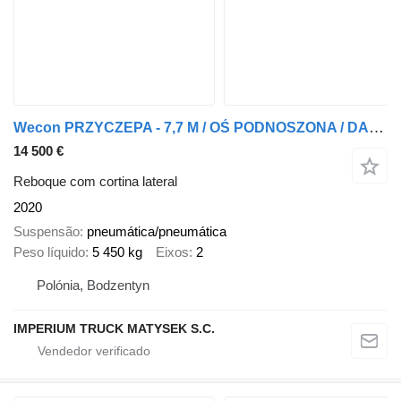
Wecon PRZYCZEPA - 7,7 M / OŚ PODNOSZONA / DACH PODNOSZONY / ZAWIESIE D
14 500 €
Reboque com cortina lateral
2020
Suspensão
pneumática/pneumática
Peso líquido
5 450 kg
Eixos
2
Polónia, Bodzentyn
IMPERIUM TRUCK MATYSEK S.C.