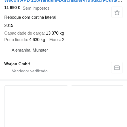
Wecon APD 218/Tandem-Durchlader-Hubdach-Curtain-SAF
11 990 €
Sem impostos
Reboque com cortina lateral
2019
Capacidade de carga
13 370 kg
Peso líquido
4 630 kg
Eixos
2
Alemanha, Munster
Warjan GmbH