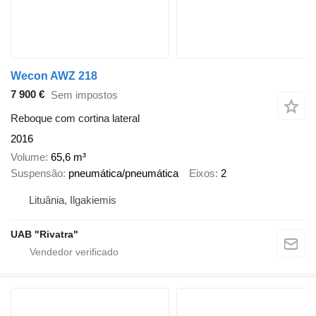
Wecon AWZ 218
7 900 €
Sem impostos
Reboque com cortina lateral
2016
Volume
65,6 m³
Suspensão
pneumática/pneumática
Eixos
2
Lituânia, Ilgakiemis
UAB "Rivatra"