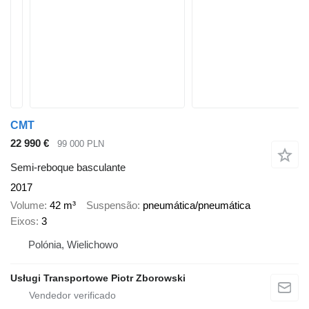
CMT
22 990 €
99 000 PLN
Semi-reboque basculante
2017
Volume
42 m³
Suspensão
pneumática/pneumática
Eixos
3
Polónia, Wielichowo
Usługi Transportowe Piotr Zborowski