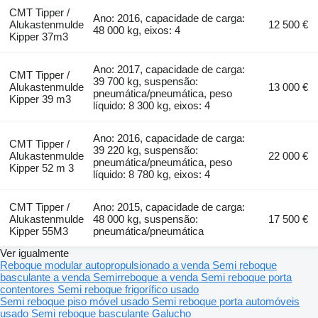
CMT Tipper /
Ano: 2016, capacidade de carga:
Alukastenmulde
12 500 €
48 000 kg, eixos: 4
Kipper 37m3
Ano: 2017, capacidade de carga:
CMT Tipper /
39 700 kg, suspensão:
Alukastenmulde
13 000 €
pneumática/pneumática, peso
Kipper 39 m3
líquido: 8 300 kg, eixos: 4
Ano: 2016, capacidade de carga:
CMT Tipper /
39 220 kg, suspensão:
Alukastenmulde
22 000 €
pneumática/pneumática, peso
Kipper 52 m 3
líquido: 8 780 kg, eixos: 4
CMT Tipper /
Ano: 2015, capacidade de carga:
Alukastenmulde
48 000 kg, suspensão:
17 500 €
Kipper 55M3
pneumática/pneumática
Ver igualmente
Reboque modular autopropulsionado a venda
Semi reboque
basculante a venda
Semirreboque a venda
Semi reboque porta
contentores
Semi reboque frigorífico usado
Semi reboque piso móvel usado
Semi reboque porta automóveis
usado
Semi reboque basculante Galucho