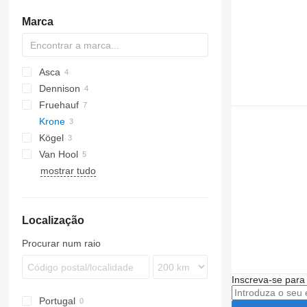
Marca
Asca
Dennison
Fruehauf
Sliding
Krone
Kögel
SD
SC
Van Hool
LTP
TXC
RHKS
SP
SCF
SP
mostrar tudo
ADR
D-series
Localização
Procurar num raio
Inscreva-se para
Portugal