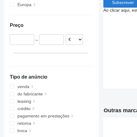
Subscrever
Europa
Ao clicar aqui, e
Países Baixos
Polónia
Preço
Alemanha
–
Tipo de anúncio
venda
do fabricante
leasing
crédito
Outras marc
pagamento em prestações
retoma
troca