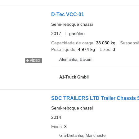
D-Tec VCC-01
Semi-reboque chassi
2017
gasóleo
Capacidade de carga
38 030 kg
Suspens
Peso líquido
4 974 kg
Eixos
3
Alemanha, Bakum
VÍDEO
A1-Truck GmbH
SDC TRAILERS LTD Trailer Chassis Sli
Semi-reboque chassi
2014
Eixos
3
Grã-Bretanha, Manchester