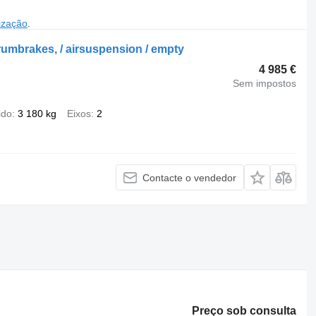
ização
.
rumbrakes, / airsuspension / empty
4 985 €
Sem impostos
ido
3 180 kg
Eixos
2
Contacte o vendedor
Preço sob consulta