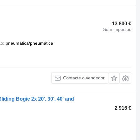
13 800 €
Sem impostos
ão
pneumática/pneumática
Contacte o vendedor
ding Bogie 2x 20', 30', 40' and
2 916 €