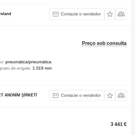
reland
Contacte o vendedor
Preço sob consulta
ão
pneumática/pneumática
 prato de engate
1 019 mm
T ANONİM ŞİRKETİ
Contacte o vendedor
3 441 €