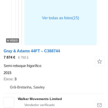
VÍDEO
Gray & Adams 44FT – C388744
7 874 €
6 750 £
Semi-reboque frigorífico
2015
Eixos
3
Grã-Bretanha, Sawley
Walker Movements Limited