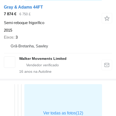
Gray & Adams 44FT
7 874 €
6 750 £
Semi-reboque frigorífico
2015
Eixos
3
Grã-Bretanha, Sawley
Walker Movements Limited
16
anos na Autoline