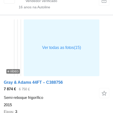
16
anos na Autoline
VÍDEO
Gray & Adams 44FT – C388756
7 874 €
6 750 £
Semi-reboque frigorífico
2015
Eixos
3