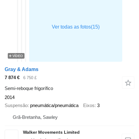
VÍDEO
Gray & Adams
7 874 €
6 750 £
Semi-reboque frigorífico
2014
Suspensão
pneumática/pneumática
Eixos
3
Grã-Bretanha, Sawley
Walker Movements Limited