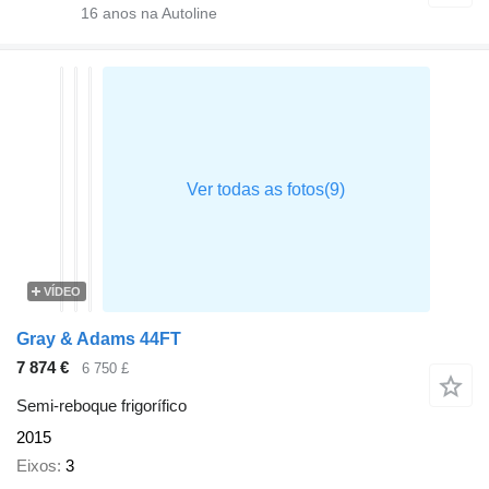
16
anos na Autoline
VÍDEO
Gray & Adams 44FT
7 874 €
6 750 £
Semi-reboque frigorífico
2015
Eixos
3