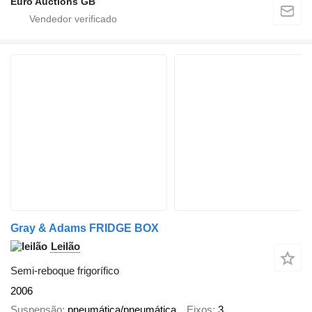
Euro Auctions GB
Gray & Adams FRIDGE BOX
Leilão
Semi-reboque frigorífico
2006
Suspensão
pneumática/pneumática
Eixos
3