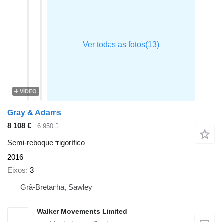
VÍDEO
Gray & Adams
8 108 €
6 950 £
Semi-reboque frigorífico
2016
Eixos
3
Grã-Bretanha, Sawley
Walker Movements Limited