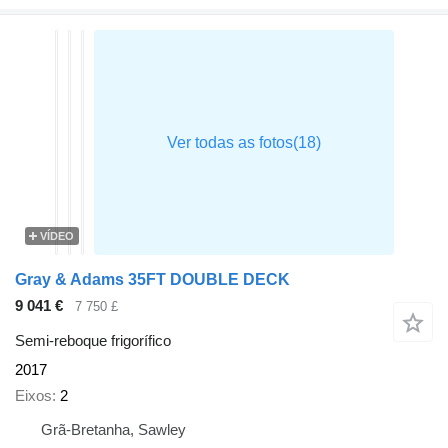
VÍDEO
Gray & Adams 35FT DOUBLE DECK
9 041 €
7 750 £
Semi-reboque frigorífico
2017
Eixos
2
Grã-Bretanha, Sawley