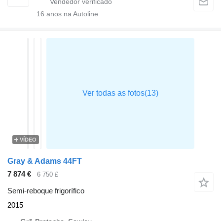
16
anos na Autoline
VÍDEO
Gray & Adams 44FT
7 874 €
6 750 £
Semi-reboque frigorífico
2015