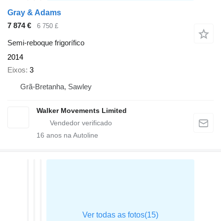
Gray & Adams
7 874 €
6 750 £
Semi-reboque frigorífico
2014
Eixos
3
Grã-Bretanha, Sawley
Walker Movements Limited
16
anos na Autoline