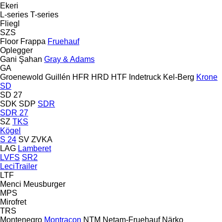
Ekeri
L-series
T-series
Fliegl
SZS
Floor
Frappa
Fruehauf
Oplegger
Gani Şahan
Gray & Adams
GA
Groenewold
Guillén
HFR
HRD
HTF
Indetruck
Kel-Berg
Krone
SD
SD 27
SDK
SDP
SDR
SDR 27
SZ
TKS
Kögel
S 24
SV
ZVKA
LAG
Lamberet
LVFS
SR2
LeciTrailer
LTF
Menci
Meusburger
MPS
Mirofret
TRS
Montenegro
Montracon
NTM
Netam-Fruehauf
Närko