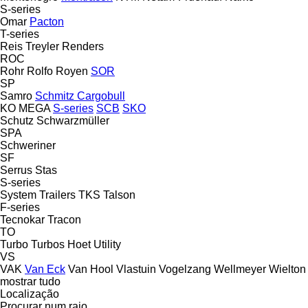
S-series
Omar
Pacton
T-series
Reis Treyler
Renders
ROC
Rohr
Rolfo
Royen
SOR
SP
Samro
Schmitz Cargobull
KO
MEGA
S-series
SCB
SKO
Schutz
Schwarzmüller
SPA
Schweriner
SF
Serrus
Stas
S-series
System Trailers
TKS
Talson
F-series
Tecnokar
Tracon
TO
Turbo
Turbos Hoet
Utility
VS
VAK
Van Eck
Van Hool
Vlastuin
Vogelzang
Wellmeyer
Wielton
mostrar tudo
Localização
Procurar num raio