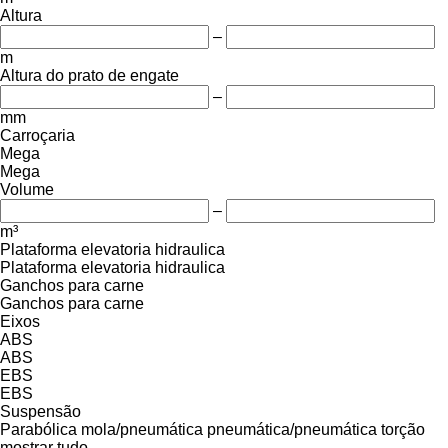
Altura
–
m
Altura do prato de engate
–
mm
Carroçaria
Mega
Mega
Volume
–
m³
Plataforma elevatoria hidraulica
Plataforma elevatoria hidraulica
Ganchos para carne
Ganchos para carne
Eixos
ABS
ABS
EBS
EBS
Suspensão
Parabólica
mola/pneumática
pneumática/pneumática
torção
mostrar tudo