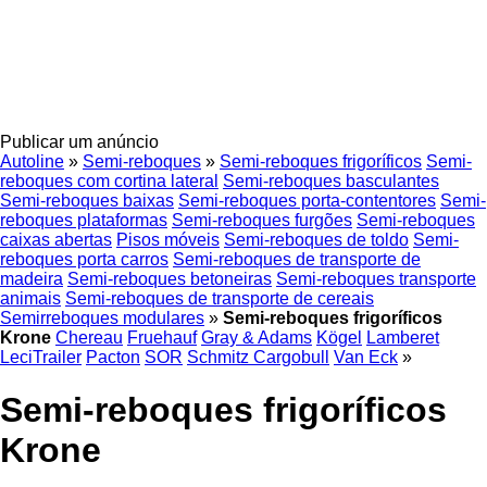
Publicar um anúncio
Autoline
»
Semi-reboques
»
Semi-reboques frigoríficos
Semi-
reboques com cortina lateral
Semi-reboques basculantes
Semi-reboques baixas
Semi-reboques porta-contentores
Semi-
reboques plataformas
Semi-reboques furgões
Semi-reboques
caixas abertas
Pisos móveis
Semi-reboques de toldo
Semi-
reboques porta carros
Semi-reboques de transporte de
madeira
Semi-reboques betoneiras
Semi-reboques transporte
animais
Semi-reboques de transporte de cereais
Semirreboques modulares
»
Semi-reboques frigoríficos
Krone
Chereau
Fruehauf
Gray & Adams
Kögel
Lamberet
LeciTrailer
Pacton
SOR
Schmitz Cargobull
Van Eck
»
Semi-reboques frigoríficos
Krone