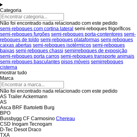
Categoria
Não foi encontrado nada relacionado com este pedido
semi-reboques com cortina lateral
semi-reboques frigoríficos
semi-reboques furgões
semi-reboques porta-contentores
semi-
reboques de toldo
semi-reboques plataformas
semi-reboques
caixas abertas
semi-reboques isotérmicos
semi-reboques
baixas
semi-reboques chassi
semirreboques de exposição
semi-reboques porta carros
semi-reboques transporte animais
semi-reboques basculantes
pisos móveis
semirreboques
cisterna
mostrar tudo
Marca
Não foi encontrado nada relacionado com este pedido
AS Trailer
Ackermann
AS
Asca
BRF
Bartoletti
Burg
BPO
Bussbygg
CF
Carmosino
Chereau
CSD
Inogam
Tecnogam
D-Tec
Desot
Draco
TXA