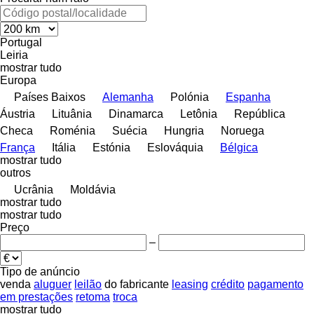
Portugal
Leiria
mostrar tudo
Europa
Países Baixos
Alemanha
Polónia
Espanha
Áustria
Lituânia
Dinamarca
Letônia
República
Checa
Roménia
Suécia
Hungria
Noruega
França
Itália
Estónia
Eslováquia
Bélgica
mostrar tudo
outros
Ucrânia
Moldávia
mostrar tudo
mostrar tudo
Preço
–
Tipo de anúncio
venda
aluguer
leilão
do fabricante
leasing
crédito
pagamento
em prestações
retoma
troca
mostrar tudo