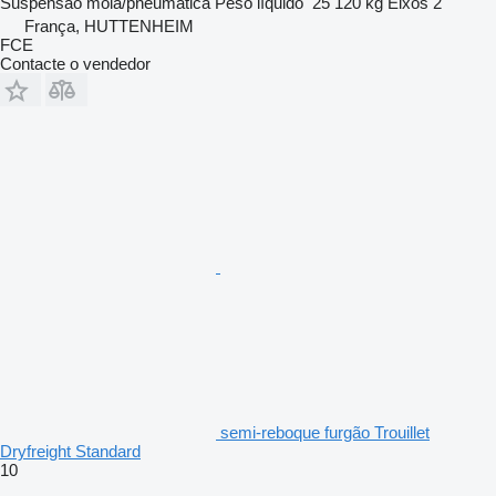
Suspensão
mola/pneumática
Peso líquido
25 120 kg
Eixos
2
França, HUTTENHEIM
FCE
Contacte o vendedor
semi-reboque furgão Trouillet
Dryfreight Standard
10