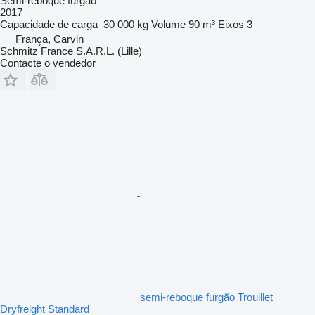
Semi-reboque furgão
2017
Capacidade de carga
30 000 kg
Volume
90 m³
Eixos
3
França, Carvin
Schmitz France S.A.R.L. (Lille)
Contacte o vendedor
semi-reboque furgão Trouillet
Dryfreight Standard