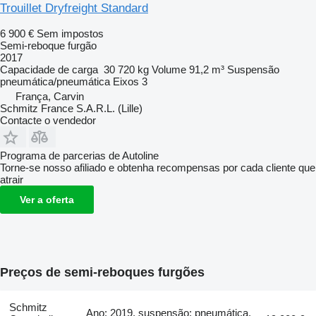
Trouillet Dryfreight Standard
6 900 €
Sem impostos
Semi-reboque furgão
2017
Capacidade de carga
30 720 kg
Volume
91,2 m³
Suspensão
pneumática/pneumática
Eixos
3
França, Carvin
Schmitz France S.A.R.L. (Lille)
Contacte o vendedor
Programa de parcerias de Autoline
Torne-se nosso afiliado e obtenha recompensas por cada cliente que
atrair
Ver a oferta
Preços de semi-reboques furgões
Schmitz
Ano: 2019, suspensão: pneumática,