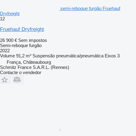
semi-reboque furgão Fruehauf
Dryfreight
12
Fruehauf Dryfreight
26 900 €
Sem impostos
Semi-reboque furgão
2022
Volume
91,2 m³
Suspensão
pneumática/pneumática
Eixos
3
França, Châteaubourg
Schmitz France S.A.R.L. (Rennes)
Contacte o vendedor