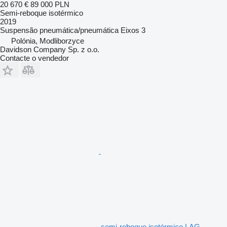
20 670 €
89 000 PLN
Semi-reboque isotérmico
2019
Suspensão
pneumática/pneumática
Eixos
3
Polónia, Modliborzyce
Davidson Company Sp. z o.o.
Contacte o vendedor
semi-reboque isotérmico LAG