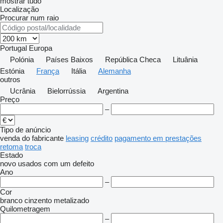
mostrar tudo
Localização
Procurar num raio
Portugal
Europa
Polónia
Países Baixos
República Checa
Lituânia
Estónia
França
Itália
Alemanha
outros
Ucrânia
Bielorrússia
Argentina
Preço
–
Tipo de anúncio
venda
do fabricante
leasing
crédito
pagamento em prestações
retoma
troca
Estado
novo
usados
com um defeito
Ano
–
Cor
branco
cinzento
metalizado
Quilometragem
–