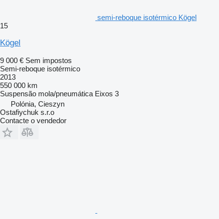
semi-reboque isotérmico Kögel
15
Kögel
9 000 €
Sem impostos
Semi-reboque isotérmico
2013
550 000 km
Suspensão
mola/pneumática
Eixos
3
Polónia, Cieszyn
Ostafiychuk s.r.o
Contacte o vendedor