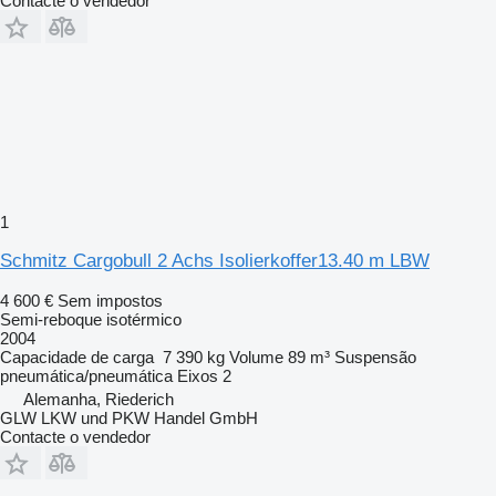
Contacte o vendedor
1
Schmitz Cargobull 2 Achs Isolierkoffer13.40 m LBW
4 600 €
Sem impostos
Semi-reboque isotérmico
2004
Capacidade de carga
7 390 kg
Volume
89 m³
Suspensão
pneumática/pneumática
Eixos
2
Alemanha, Riederich
GLW LKW und PKW Handel GmbH
Contacte o vendedor