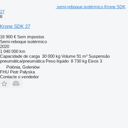
semi-reboque isotérmico Krone SDK
27
8
Krone SDK 27
16 900 €
Sem impostos
Semi-reboque isotérmico
2020
1 040 000 km
Capacidade de carga
30 000 kg
Volume
91 m³
Suspensão
pneumática/pneumática
Peso líquido
8 730 kg
Eixos
3
Polónia, Goleniów
FHU Piotr Pałyska
Contacte o vendedor