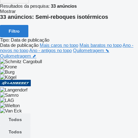
Resultados da pesquisa:
33 anúncios
Mostrar
33 anúncios:
Semi-reboques isotérmicos
Filtro
Tipo
:
Data de publicação
Data de publicação
Mais caros no topo
Mais baratos no topo
Ano -
novos no topo
Ano - antigos no topo
Quilometragem ⬊
Quilometragem ⬈
Todos
Todos