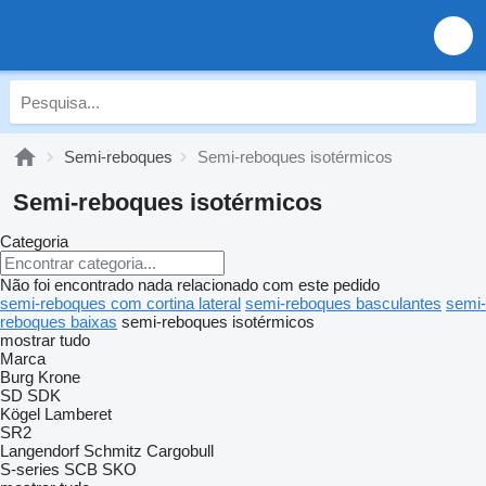
Semi-reboques
Semi-reboques isotérmicos
Semi-reboques isotérmicos
Categoria
Não foi encontrado nada relacionado com este pedido
semi-reboques com cortina lateral
semi-reboques basculantes
semi-
reboques baixas
semi-reboques isotérmicos
mostrar tudo
Marca
Burg
Krone
SD
SDK
Kögel
Lamberet
SR2
Langendorf
Schmitz Cargobull
S-series
SCB
SKO