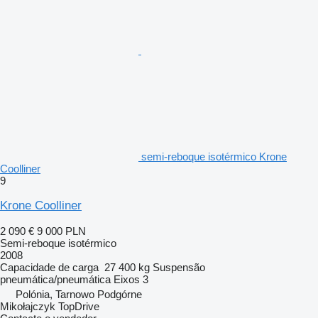
semi-reboque isotérmico Krone
Coolliner
9
Krone Coolliner
2 090 €
9 000 PLN
Semi-reboque isotérmico
2008
Capacidade de carga
27 400 kg
Suspensão
pneumática/pneumática
Eixos
3
Polónia, Tarnowo Podgórne
Mikołajczyk TopDrive