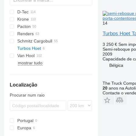
D-Tec
2 series
ADR
CCS
porta-contentore
Krone
3 series
BPO
CT
EF
ADR
SDS
T-series
SB
14
Pacton
4 series
FT
Sliding
OPL
SD
SC
S 24
0-2
G-series
SL
S-series
Turbos Hoet T
Renders
5 series
Stack
OPP
SDC
XS
SW
0-3
ET3
Schmitz Cargobull
O-3
T-series
Euro
Kaiser
3 250 €
Sem imp
Turbos Hoet
TXC
ROC
S-series
SPA
CS
SP
Semi-reboque po
2009
Van Hool
SCB
Capacidade de c
mostrar tudo
SCF
A-series
LPRS
NS
38
Bélgica
SCS
ADR
SGF
EX
The Truck Comp
Localização
20
anos na Autol
Contacte o vend
Procurar num raio
Portugal
Europa
Países Baixos