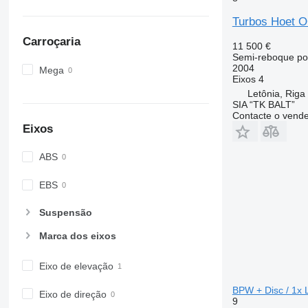
Turbos Hoet 
Carroçaria
11 500 €
Semi-reboque po
2004
Mega
Eixos
4
Letônia, Riga
SIA “TK BALT”
Contacte o vend
Eixos
ABS
EBS
Suspensão
Marca dos eixos
Eixo de elevação
BPW + Disc / 1x L
Eixo de direção
9