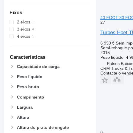
Eixos
40 FOOT 30 FO
2 eixos
27
3 eixos
Turbos Hoet 
4 eixos
6 950 €
Sem imp
Semi-reboque po
2015
Características
Peso líquido
4 9
Países Baixos
Capacidade de carga
CRM Trucks & Tra
Contacte o vend
Peso líquido
Peso bruto
Comprimento
Largura
Altura
Altura do prato de engate
8