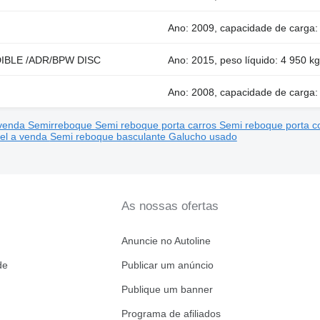
Ano: 2009, capacidade de carga: 3
DIBLE /ADR/BPW DISC
Ano: 2015, peso líquido: 4 950 kg
Ano: 2008, capacidade de carga: 3
 venda
Semirreboque
Semi reboque porta carros
Semi reboque porta c
el a venda
Semi reboque basculante Galucho usado
As nossas ofertas
Anuncie no Autoline
de
Publicar um anúncio
Publique um banner
Programa de afiliados