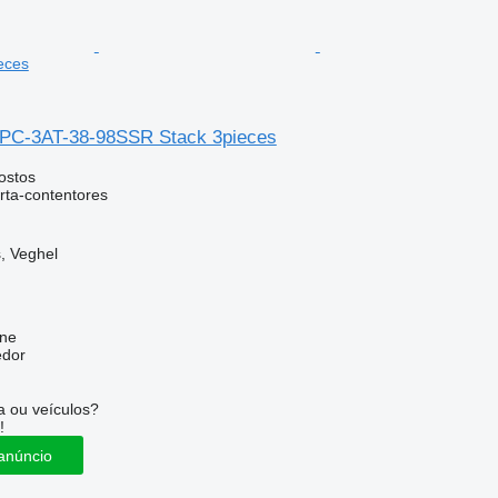
eces
OPC-3AT-38-98SSR Stack 3pieces
ostos
rta-contentores
, Veghel
ine
edor
 ou veículos?
!
anúncio