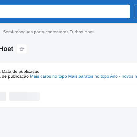
Semi-reboques porta-contentores Turbos Hoet
Hoet
:
Data de publicação
Semi-reboques porta-contentores Turbos Hoet
 de publicação
Mais caros no topo
Mais baratos no topo
Ano - novos n