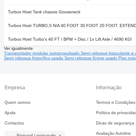
Turbos Hoet Tank chassis Gooseneck
Turbos Hoet TURBO,S N/A 40 FOOT 30 FOOT 20 FOOT. EXTEN
Turbos Hoet Turbo's 40 FT / BPW + Disc / 1x Lift Axle / 4690 KG!
Ver igualmente
Transportador modular autopropulsado
Semi reboque basculante a
Semi reboque frigorífico usado
Semi reboque Krone usado
Piso móv
Empresa
Informação
Quem somos
Termos e Condições
Ajuda
Política de privacida
Contactos
Dicas de segurança
Avaliação Autoline
Portugal / português