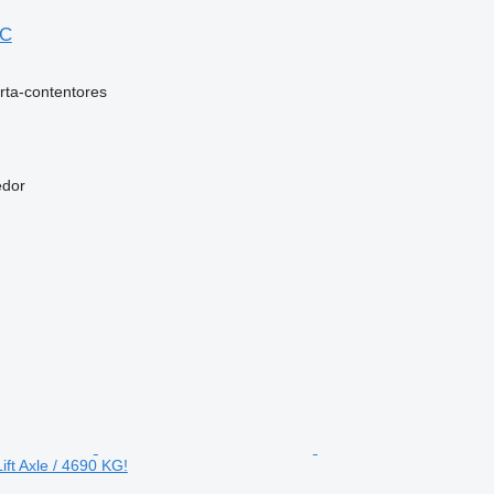
OC
rta-contentores
edor
ift Axle / 4690 KG!