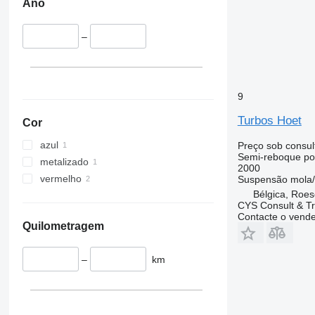
Ano
–
9
Turbos Hoet
Cor
azul
Preço sob consul
Semi-reboque po
metalizado
2000
vermelho
Suspensão
mola
Bélgica, Roes
CYS Consult & T
Contacte o vend
Quilometragem
–
km