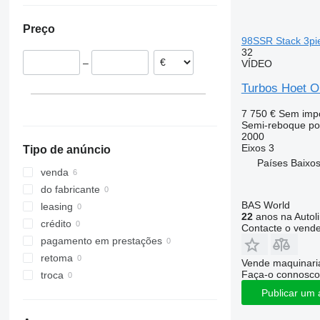
Bélgica
Preço
Letônia
98SSR Stack 3pi
32
–
VÍDEO
Turbos Hoet 
7 750 €
Sem imp
Semi-reboque po
2000
Eixos
3
Tipo de anúncio
Países Baixos
venda
do fabricante
BAS World
leasing
22
anos na Autol
crédito
Contacte o vend
pagamento em prestações
retoma
Vende maquinaria
Faça-o connosco
troca
Publicar um 