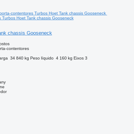
s Turbos Hoet Tank chassis Gooseneck
ank chassis Gooseneck
ostos
rta-contentores
arga
34 840 kg
Peso líquido
4 160 kg
Eixos
3
any
ine
edor