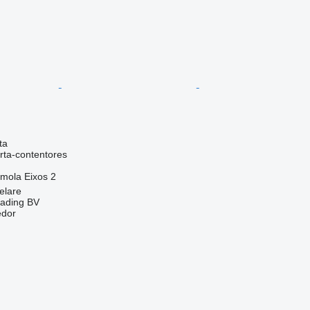
ta
rta-contentores
/mola
Eixos
2
elare
rading BV
edor