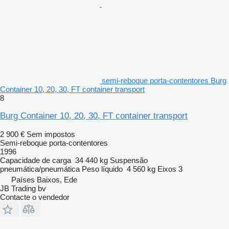
semi-reboque porta-contentores Burg
Container 10, 20, 30, FT container transport
8
Burg Container 10, 20, 30, FT container transport
2 900 €
Sem impostos
Semi-reboque porta-contentores
1996
Capacidade de carga
34 440 kg
Suspensão
pneumática/pneumática
Peso líquido
4 560 kg
Eixos
3
Países Baixos, Ede
JB Trading bv
Contacte o vendedor