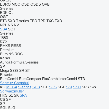
ONCR
EURO
MCO
OSD
OSDS
OVB
S-series
EDK
OL
OGT
ET3
SXD
T-series
TBD
TPD
TXC
TXD
NPL
NS
NV
SBA
SCT
S-series
T669
C70
RHKS
RSBS
Premium
Euro
NS
ROC
Kaiser
Auriga
Formula
S-series
SP
Mega
S338
SR
ST
R-series
EuroCombi
EuroCompact
FlatCombi
InterCombi
STB
Schmitz Cargobull
KO
MEGA
S-series
SCB
SCF
SCS
SGF
SKI
SKO
SPR
SW
Schwarzmüller
HKS
S1
SK
SPA
CS
SF
SP
SGL
SLG