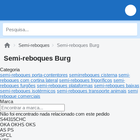
Semi-reboques
Semi-reboques Burg
Semi-reboques Burg
Categoria
semi-reboques porta-contentores
semirreboques cisterna
semi-
reboques com cortina lateral
semi-reboques frigoríficos
semi-
reboques furgões
semi-reboques plataformas
semi-reboques baixas
semi-reboques isotérmicos
semi-reboques transporte animais
semi
reboque comerciais
Marca
Não foi encontrado nada relacionado com este pedido
S44315CHC
OKA
OKHS
OKS
AS
PS
SFCL