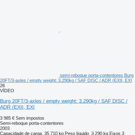
semi-reboque porta-contentores Burg
20FT/3-axles / empty weight: 3.290kg / SAF DISC / ADR (EXII, EXI
26
VÍDEO
Burg 20FT/3-axles / empty weight: 3.290kg / SAF DISC /
ADR (EXII, EXI
3 985 €
Sem impostos
Semi-reboque porta-contentores
2003
Capacidade de carga
35 710 kg
Peso líquido
3 290 kg
Eixos
3