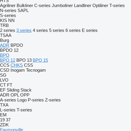
HTS
Agriliner
Bulkliner
C-series
Jumboliner
Landliner
Optiliner
T-series
N-series
SAPL
S-series
KIS
NN
TRB
2 series
3 series
4 series
5 series
6 series
E series
TSAA
Burg
ADR
BPDO
BPDO 12
BPO
BPO 12
BPO 13
BPO 15
CCS
CHKS
CSS
CSD
Inogam
Tecnogam
SG
LVO
CT
FT
EF
Sliding
Stack
ADR
OPL
OPP
A-series
Logo
P-series
Z-series
TXA
L-series
T-series
EM
19
37
ZDK
Faymonville