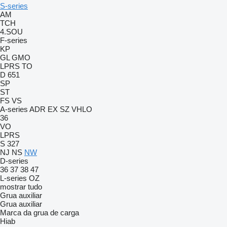
S-series
AM
TCH
4.SOU
F-series
KP
GL
GMO
LPRS
TO
D 651
SP
ST
FS
VS
A-series
ADR
EX
SZ
VHLO
36
VO
LPRS
S 327
NJ
NS
NW
D-series
36
37
38
47
L-series
OZ
mostrar tudo
Grua auxiliar
Grua auxiliar
Marca da grua de carga
Hiab