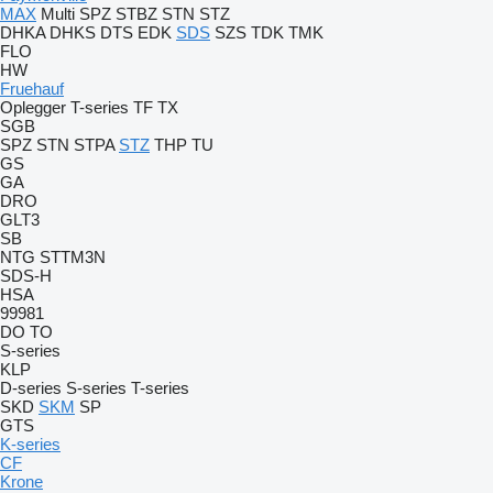
MAX
Multi
SPZ
STBZ
STN
STZ
DHKA
DHKS
DTS
EDK
SDS
SZS
TDK
TMK
FLO
HW
Fruehauf
Oplegger
T-series
TF
TX
SGB
SPZ
STN
STPA
STZ
THP
TU
GS
GA
DRO
GLT3
SB
NTG
STTM3N
SDS-H
HSA
99981
DO
TO
S-series
KLP
D-series
S-series
T-series
SKD
SKM
SP
GTS
K-series
CF
Krone