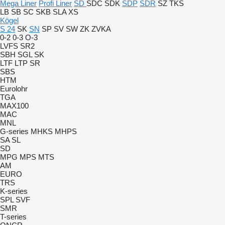
Mega Liner
Profi Liner
SD
SDC
SDK
SDP
SDR
SZ
TKS
LB
SB
SC
SKB
SLA
XS
Kögel
S 24
SK
SN
SP
SV
SW
ZK
ZVKA
0-2
0-3
O-3
LVFS
SR2
SBH
SGL
SK
LTF
LTP
SR
SBS
HTM
Eurolohr
TGA
MAX100
MAC
MNL
G-series
MHKS
MHPS
SA
SL
SD
MPG
MPS
MTS
AM
EURO
TRS
K-series
SPL
SVF
SMR
T-series