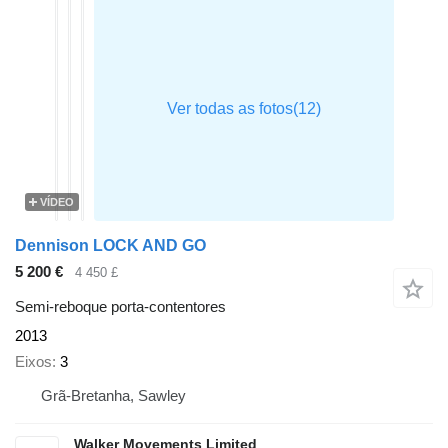
VÍDEO
Dennison LOCK AND GO
5 200 €
4 450 £
Semi-reboque porta-contentores
2013
Eixos
3
Grã-Bretanha, Sawley
Walker Movements Limited