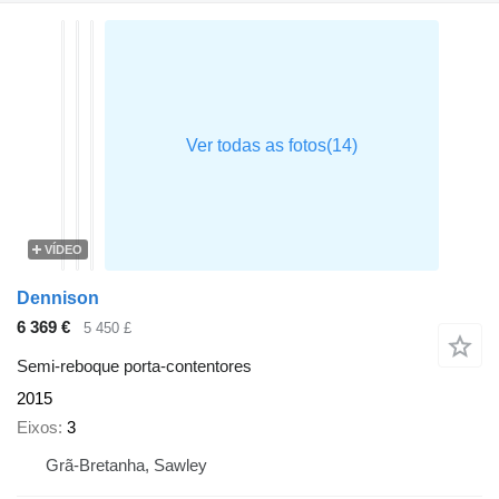
VÍDEO
Dennison
6 369 €
5 450 £
Semi-reboque porta-contentores
2015
Eixos
3
Grã-Bretanha, Sawley