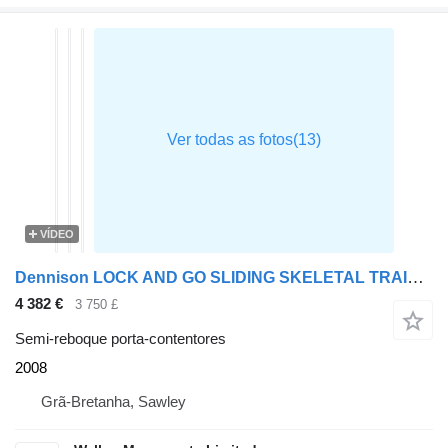
VÍDEO
Dennison LOCK AND GO SLIDING SKELETAL TRAILER – 2008 – C232754
4 382 €
3 750 £
Semi-reboque porta-contentores
2008
Grã-Bretanha, Sawley