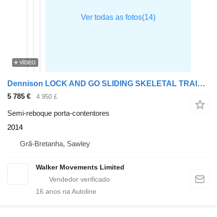
VÍDEO
Dennison LOCK AND GO SLIDING SKELETAL TRAILER – 2014 – C384551
5 785 €
4 950 £
Semi-reboque porta-contentores
2014
Grã-Bretanha, Sawley
Walker Movements Limited
16
anos na Autoline