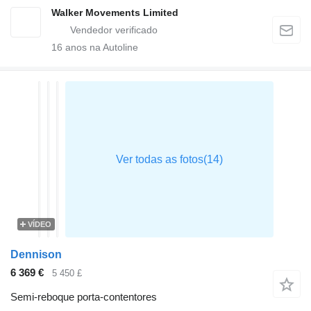
Walker Movements Limited
16
anos na Autoline
VÍDEO
Dennison
6 369 €
5 450 £
Semi-reboque porta-contentores