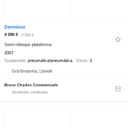
Dennison
4 090 €
3 500 £
Semi-reboque plataforma
2007
Suspensão
pneumática/pneumática
Eixos
3
Grã-Bretanha, Llanelli
Bruce Charles Commercials