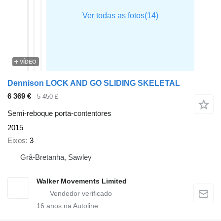
VÍDEO
Dennison LOCK AND GO SLIDING SKELETAL
6 369 €
5 450 £
Semi-reboque porta-contentores
2015
Eixos
3
Grã-Bretanha, Sawley
Walker Movements Limited
16
anos na Autoline