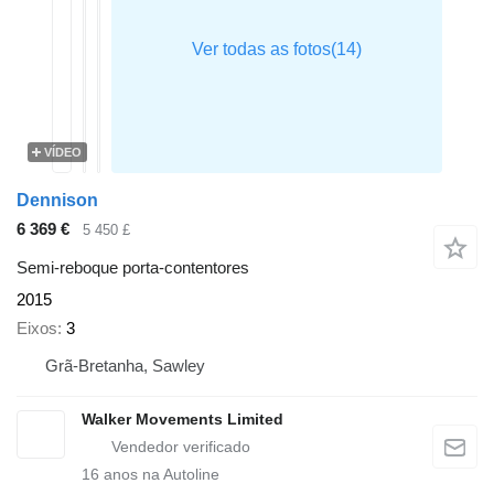
VÍDEO
Dennison
6 369 €
5 450 £
Semi-reboque porta-contentores
2015
Eixos
3
Grã-Bretanha, Sawley
Walker Movements Limited
16
anos na Autoline