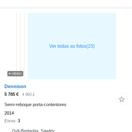
VÍDEO
Dennison
5 785 €
4 950 £
Semi-reboque porta-contentores
2014
Eixos
3
Grã-Bretanha, Sawley