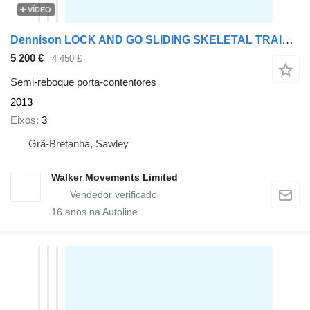
VÍDEO
Dennison LOCK AND GO SLIDING SKELETAL TRAILER – C354476
5 200 €
4 450 £
Semi-reboque porta-contentores
2013
Eixos
3
Grã-Bretanha, Sawley
Walker Movements Limited
16
anos na Autoline