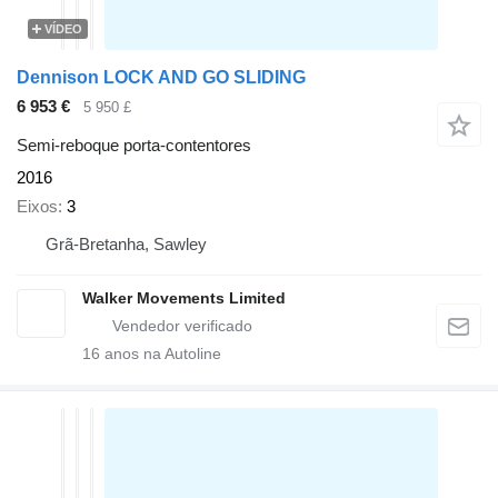
VÍDEO
Dennison LOCK AND GO SLIDING
6 953 €
5 950 £
Semi-reboque porta-contentores
2016
Eixos
3
Grã-Bretanha, Sawley
Walker Movements Limited
16
anos na Autoline