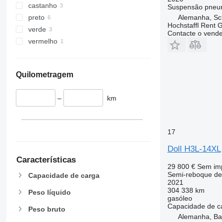
castanho
Suspensão
pneu
preto
Alemanha, Sc
Hochstaffl Rent
verde
Contacte o vend
vermelho
Quilometragem
–
km
17
Doll H3L-14XL
Características
29 800 €
Sem im
Semi-reboque de
Capacidade de carga
2021
304 338 km
Peso líquido
gasóleo
Capacidade de c
Peso bruto
Alemanha, B