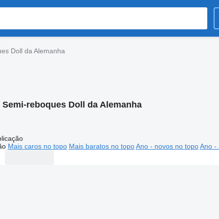
es Doll da Alemanha
:
Semi-reboques Doll da Alemanha
licação
ão
Mais caros no topo
Mais baratos no topo
Ano - novos no topo
Ano - 