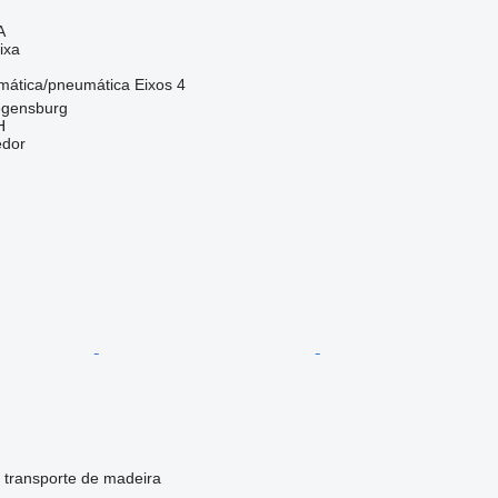
A
ixa
mática/pneumática
Eixos
4
egensburg
H
edor
 transporte de madeira