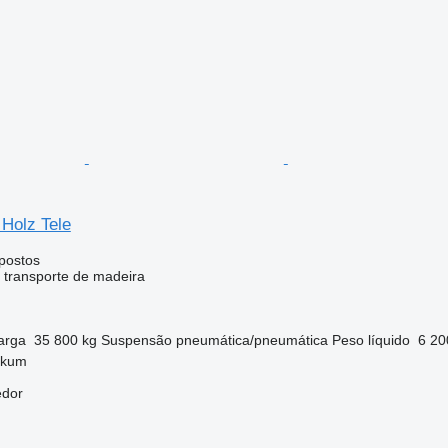
Holz Tele
postos
 transporte de madeira
arga
35 800 kg
Suspensão
pneumática/pneumática
Peso líquido
6 20
akum
edor