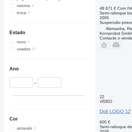
retoma
48 671 €
Com IV
troca
Semi-reboque ba
2005
Suspensão
pneu
Alemanha, R
Estado
Kornprobst Gmb
Contacte o vend
novo
usados
Ano
–
22
VÍDEO
Doll LOGO 12
Cor
605 €
Semi-reboque de
amarelo
2026