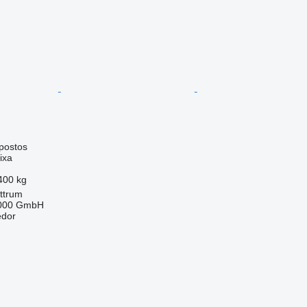
postos
ixa
400 kg
ttrum
2000 GmbH
edor