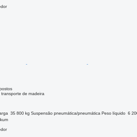
edor
postos
 transporte de madeira
arga
35 800 kg
Suspensão
pneumática/pneumática
Peso líquido
6 20
akum
edor