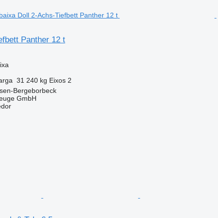
efbett Panther 12 t
ixa
arga
31 240 kg
Eixos
2
sen-Bergeborbeck
zeuge GmbH
edor