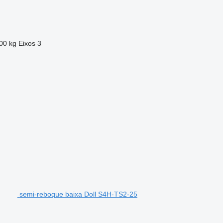
00 kg
Eixos
3
semi-reboque baixa Doll S4H-TS2-25