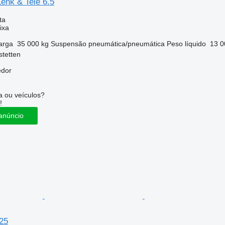
enk & Tele 6.5
ta
ixa
arga
35 000 kg
Suspensão
pneumática/pneumática
Peso líquido
13 0
tetten
edor
 ou veículos?
!
anúncio
25