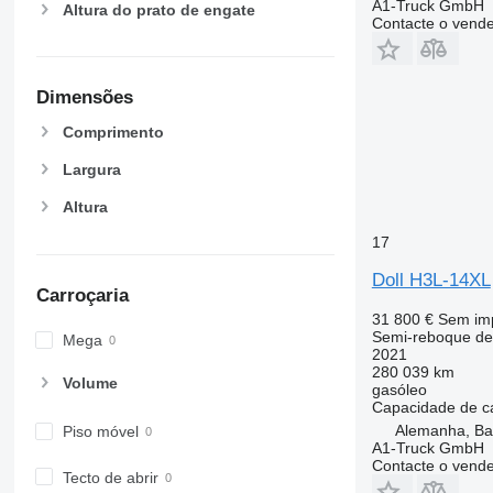
A1-Truck GmbH
Altura do prato de engate
Contacte o vend
Dimensões
Comprimento
Largura
Altura
17
Doll H3L-14XL
Carroçaria
31 800 €
Sem im
Semi-reboque de
Mega
2021
280 039 km
Volume
gasóleo
Capacidade de c
Alemanha, B
Piso móvel
A1-Truck GmbH
Contacte o vend
Tecto de abrir