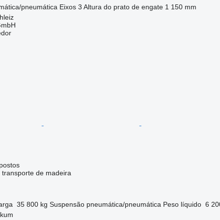
mática/pneumática
Eixos
3
Altura do prato de engate
1 150 mm
hleiz
 GmbH
edor
postos
 transporte de madeira
arga
35 800 kg
Suspensão
pneumática/pneumática
Peso líquido
6 20
akum