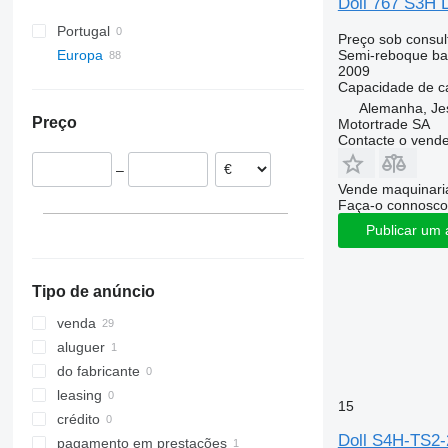
Doll 767 S3H L
Portugal
Preço sob consul
Semi-reboque ba
Europa
2009
Países Baixos
Capacidade de c
Alemanha
Alemanha, Jes
Preço
Motortrade SA
Hannover
Polónia
Contacte o vend
Bovenden
República Checa
–
Stuttgart
Dinamarca
Vende maquinaria
Munich
Áustria
Faça-o connosco
Jestetten
França
Publicar um 
Regensburg
Noruega
mostrar tudo
Oldenburg
Tipo de anúncio
Groß Ippener
mostrar tudo
venda
aluguer
do fabricante
leasing
15
crédito
Doll S4H-TS2-
pagamento em prestações