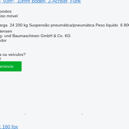
0, 93m³, 10mm Boden, 2-Achser, Funk
postos
iso móvel
arga
24 200 kg
Suspensão
pneumática/pneumática
Peso líquido
6 80
ttensen
ug- und Baumaschinen GmbH & Co. KG
edor
 ou veículos?
!
anúncio
dk 160 fox