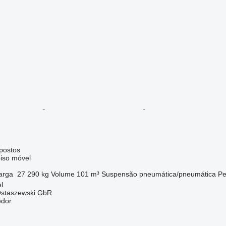
postos
iso móvel
arga
27 290 kg
Volume
101 m³
Suspensão
pneumática/pneumática
Pe
l
 Ostaszewski GbR
edor