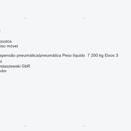
0
postos
iso móvel
spensão
pneumática/pneumática
Peso líquido
7 200 kg
Eixos
3
l
 Ostaszewski GbR
edor