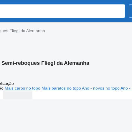
ques Fliegl da Alemanha
:
Semi-reboques Fliegl da Alemanha
licação
ão
Mais caros no topo
Mais baratos no topo
Ano - novos no topo
Ano - 