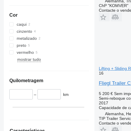
Alemanha, Tri
ChP "KOMVER"
Contacte o vend
Cor
caqui
cinzento
metalizado
preto
vermelho
mostrar tudo
Lifting + Sliding
16
Quilometragem
Fliegl Trailer 
5 200 €
Sem imp
–
km
Semi-reboque com
2017
Capacidade de c
Alemanha, He
TIP Trailer Servi
Contacte o vend
Características