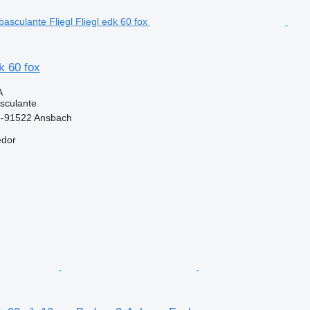
dk 60 fox
A
sculante
-91522 Ansbach
edor