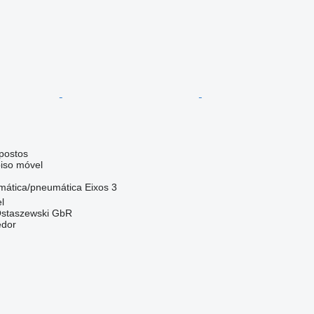
postos
iso móvel
mática/pneumática
Eixos
3
l
 Ostaszewski GbR
edor