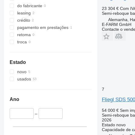
do fabricante
23 304 €
Com IV
leasing
Semi-reboque ba
Alemanha, H
crédito
E-FARM GmbH
pagamento em prestações
Contacte o vend
retoma
troca
Estado
novo
usados
7
Fliegl SDS 50
Ano
54 000 €
Sem im
–
Semi-reboque ba
2026
Estado
novo
Capacidade de c