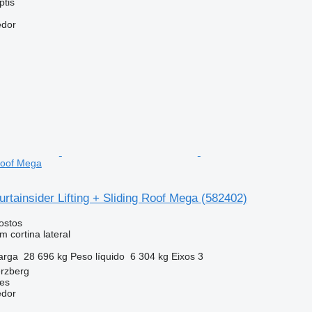
ptis
edor
 Roof Mega
Curtainsider Lifting + Sliding Roof Mega
(582402)
ostos
 cortina lateral
arga
28 696 kg
Peso líquido
6 304 kg
Eixos
3
rzberg
ces
edor