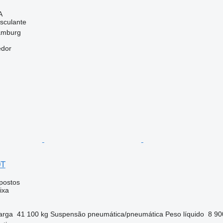
A
sculante
amburg
edor
0T
postos
ixa
arga
41 100 kg
Suspensão
pneumática/pneumática
Peso líquido
8 90