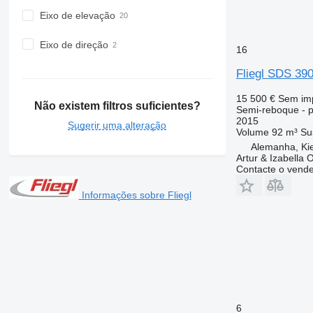
Eixo de elevação
Eixo de direção
16
Fliegl SDS 39
15 500 €
Sem im
Não existem filtros suficientes?
Semi-reboque - p
2015
Sugerir uma alteração
Volume
92 m³
Su
Alemanha, Kie
Artur & Izabella
Contacte o vend
Informações sobre Fliegl
6