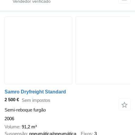
Samro Dryfreight Standard
2 500 €
Sem impostos
Semi-reboque furgão
2006
Volume
91,2 m³
Suspensão
pneumática/pneumática
Eixos
3