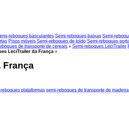
emi-reboques basculantes
Semi-reboques baixas
Semi-reboques
rtas
Pisos móveis
Semi-reboques de toldo
Semi-reboques porta
eboques de transporte de cereais
»
Semi-reboques LeciTrailer
es LeciTrailer da França
»
a França
-reboques plataformas
semi-reboques de transporte de madeira