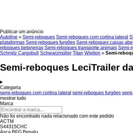
Publicar um anúncio
Autoline
»
Semi-reboques
Semi-reboques com cortina lateral
S
plataformas
Semi-reboques furgões
Semi-reboques caixas abe
reboques betoneiras
Semi-reboques transporte animais
Semi-r
Schmitz Cargobull
Schwarzmüller
Titan
Wielton
»
Semi-reboqu
Semi-reboques LeciTrailer d
Categoria
semi-reboques com cortina lateral
semi-reboques furgões
semi
mostrar tudo
Marca
Não foi encontrado nada relacionado com este pedido
ACTM
S44315CHC
Asca
BFG
Benalu