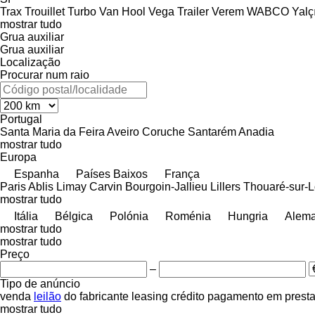
Trax
Trouillet
Turbo
Van Hool
Vega Trailer
Verem
WABCO
Yalç
mostrar tudo
Grua auxiliar
Grua auxiliar
Localização
Procurar num raio
Portugal
Santa Maria da Feira
Aveiro
Coruche
Santarém
Anadia
mostrar tudo
Europa
Espanha
Países Baixos
França
Paris
Ablis
Limay
Carvin
Bourgoin-Jallieu
Lillers
Thouaré-sur-L
mostrar tudo
Itália
Bélgica
Polónia
Roménia
Hungria
Alem
mostrar tudo
mostrar tudo
Preço
–
Tipo de anúncio
venda
leilão
do fabricante
leasing
crédito
pagamento em prest
mostrar tudo