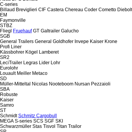
C-series
Billaud
Breviglieri
CIF
Castera
Chereau
Coder
Cometto
Diebol
EM
Faymonville
STBZ
Fliegl
Fruehauf
GT
Galtrailer
Galucho
SGB
General Trailers
General
Goldhofer
Invepe
Kaiser
Krone
Profi Liner
Kässbohrer
Kögel
Lamberet
SR2
LeciTrailer
Legras
Lider
Lohr
Eurolohr
Louault
Meiller
Metaco
SD
Müller-Mitteltal
Nicolas
Nooteboom
Nursan
Pezzaioli
SBA
Robuste
Kaiser
Samro
ST
Schmidt
Schmitz Cargobull
MEGA
S-series
SCS
SGF
SKI
Schwarzmüller
Stas
Tisvol
Titan
Trailor
SP