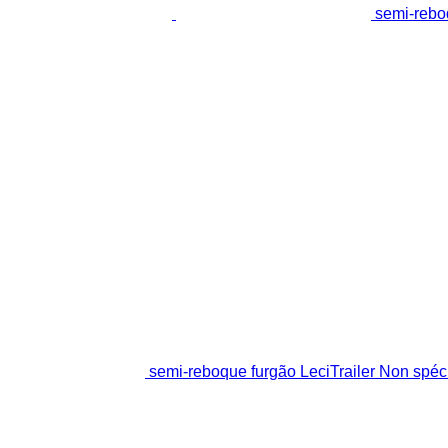
semi-reboq
semi-reboque furgão LeciTrailer Non spéci