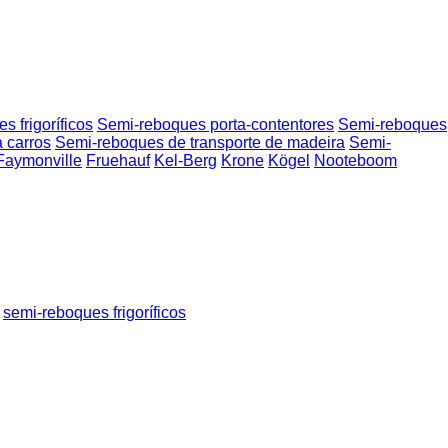
 frigoríficos
Semi-reboques porta-contentores
Semi-reboques
 carros
Semi-reboques de transporte de madeira
Semi-
Faymonville
Fruehauf
Kel-Berg
Krone
Kögel
Nooteboom
semi-reboques frigoríficos