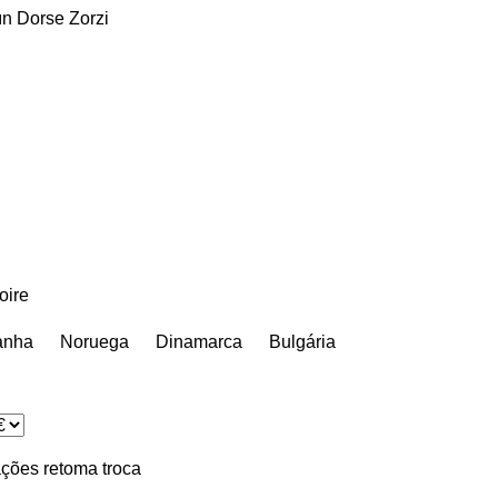
ın Dorse
Zorzi
oire
anha
Noruega
Dinamarca
Bulgária
ações
retoma
troca