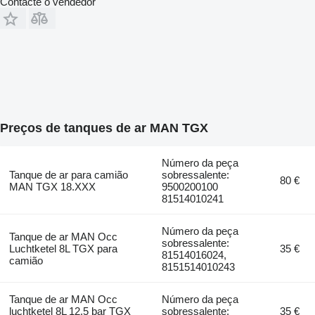
Contacte o vendedor
Preços de tanques de ar MAN TGX
Número da peça
Tanque de ar para camião
sobressalente:
80 €
MAN TGX 18.XXX
9500200100
81514010241
Número da peça
Tanque de ar MAN Occ
sobressalente:
Luchtketel 8L TGX para
35 €
81514016024,
camião
8151514010243
Tanque de ar MAN Occ
Número da peça
luchtketel 8L 12,5 bar TGX
sobressalente:
35 €