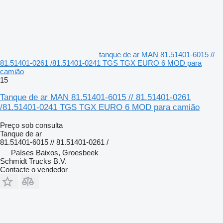
tanque de ar MAN 81.51401-6015 //
81.51401-0261 /81.51401-0241 TGS TGX EURO 6 MOD para
camião
15
Tanque de ar MAN 81.51401-6015 // 81.51401-0261
/81.51401-0241 TGS TGX EURO 6 MOD para camião
Preço sob consulta
Tanque de ar
81.51401-6015 // 81.51401-0261 /
Países Baixos, Groesbeek
Schmidt Trucks B.V.
Contacte o vendedor