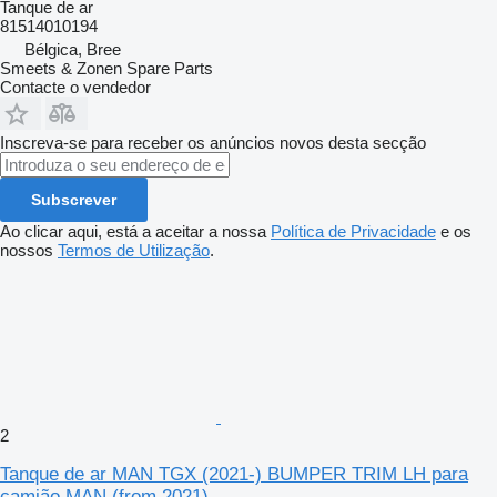
Tanque de ar
81514010194
Bélgica, Bree
Smeets & Zonen Spare Parts
Contacte o vendedor
Inscreva-se para receber os anúncios novos desta secção
Subscrever
Ao clicar aqui, está a aceitar a nossa
Política de Privacidade
e os
nossos
Termos de Utilização
.
2
Tanque de ar MAN TGX (2021-) BUMPER TRIM LH para
camião MAN (from 2021)